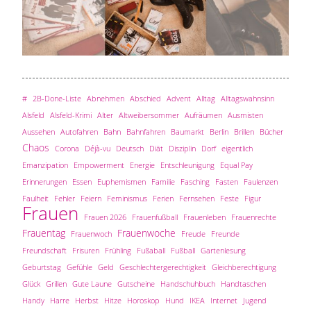
#
2B-Done-Liste
Abnehmen
Abschied
Advent
Alltag
Alltagswahnsinn
Alsfeld
Alsfeld-Krimi
Alter
Altweibersommer
Aufräumen
Ausmisten
Aussehen
Autofahren
Bahn
Bahnfahren
Baumarkt
Berlin
Brillen
Bücher
Chaos
Corona
Déjà-vu
Deutsch
Diät
Disziplin
Dorf
eigentlich
Emanzipation
Empowerment
Energie
Entschleunigung
Equal Pay
Erinnerungen
Essen
Euphemismen
Familie
Fasching
Fasten
Faulenzen
Faulheit
Fehler
Feiern
Feminismus
Ferien
Fernsehen
Feste
Figur
Frauen
Frauen 2026
Frauenfußball
Frauenleben
Frauenrechte
Frauentag
Frauenwoche
Frauenwoch
Freude
Freunde
Freundschaft
Frisuren
Frühling
Fußaball
Fußball
Gartenlesung
Geburtstag
Gefühle
Geld
Geschlechtergerechtigkeit
Gleichberechtigung
Glück
Grillen
Gute Laune
Gutscheine
Handschuhbuch
Handtaschen
Handy
Harre
Herbst
Hitze
Horoskop
Hund
IKEA
Internet
Jugend