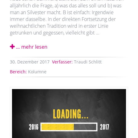
alljährlich die Frage, a) was das alles soll und b) was
man an Silvester macht. B ist einfach: Irgendwie
immer dasselbe. In der direkten Fortsetzung der
weihnachtlichen Tradition wird in erster Linie
getrunken und gegessen, vielleicht gibt …
… mehr lesen
30.
Dezember
2017
Verfasser:
Traudi Schlitt
Bereich:
Kolumne