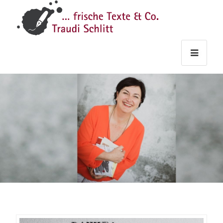
Traudi
–
Starts
Haupt
Theme
Seite
Haupt
Schlitt
Frische
Texte
&
Co.