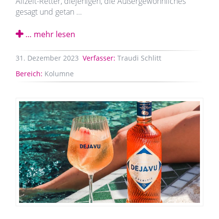
Allzeit-Retter, diejenigen, die Außergewöhnliches
gesagt und getan …
… mehr lesen
31.
Dezember
2023
Verfasser:
Traudi Schlitt
Bereich:
Kolumne