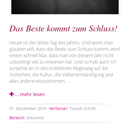
Das Beste kommt zum Schluss!
Heute ist der letzte Tag des Jahres. Und wenn man
glauben will, dass das Beste zum Schluss kommt, wird
einem schnell klar, dass man von diesem Jahr nicht
unbedingt viel zu erwarten hat. Und so hob auch ich
zunächst an, in den kollektiven Abgesang auf die
Sicherheit, die Kultur, die Völkerverständigung und
alles andere einzustimmen, …
… mehr lesen
31.
Dezember
2016
Verfasser:
Traudi Schlitt
Bereich:
Kolumne