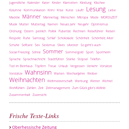
Jugendliche
Kalender
Kater
Kinder
Klamotten
Kleidung
Klischee
Lesung
Kolumne
Kommunikation
Krimi
Krise
Kunst
Läuft!
Liebe
Männer
Maddie
Männertag
Menschen
Mitropa
Mode
MORDsZEIT
Musik
Mutter
Muttertag
Namen
Neues Jahr
Neujahr
Optimismus
Ordnung
Ostern
peinlich
Politik
Pubertät
Rechnen
Reiseführer
Reisen
Respekt
Ruhe
Samstag
Schlaf
Schokolade
Schönheit
Schönheit; Alter
Schuhe
Selfcare
Sex
Sexismus
Silves
silvester
So geht's auch
Sommer
Social Freezing
Söhne
Sommergold
Sport
Sportheim
Sprache
Sprachnachricht
Stadtführer
Stärke
Stöpsel
Telefon
Tod im Beinhaus
Töpfern
Treue
Urlaub
Vergessen
Verkehr
Vorsätze
Wahnsinn
Vorstätze
Warten
Wechseljahre
Weiber
Weihnachten
Weltmeisterschaft
Werbung
Wetter
Wichtel
Wohlfühlen
Zahlen
Zeit
Zeitmanagement
Zum Glück gibt's Alsfeld
Zusammenhalt
Zuversicht
Frische Texte-Links
Oberhessische Zeitung