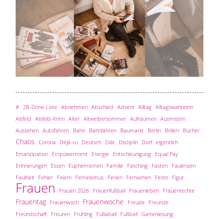
#
2B-Done-Liste
Abnehmen
Abschied
Advent
Alltag
Alltagswahnsinn
Alsfeld
Alsfeld-Krimi
Alter
Altweibersommer
Aufräumen
Ausmisten
Aussehen
Autofahren
Bahn
Bahnfahren
Baumarkt
Berlin
Brillen
Bücher
Chaos
Corona
Déjà-vu
Deutsch
Diät
Disziplin
Dorf
eigentlich
Emanzipation
Empowerment
Energie
Entschleunigung
Equal Pay
Erinnerungen
Essen
Euphemismen
Familie
Fasching
Fasten
Faulenzen
Faulheit
Fehler
Feiern
Feminismus
Ferien
Fernsehen
Feste
Figur
Frauen
Frauen 2026
Frauenfußball
Frauenleben
Frauenrechte
Frauentag
Frauenwoche
Frauenwoch
Freude
Freunde
Freundschaft
Frisuren
Frühling
Fußaball
Fußball
Gartenlesung