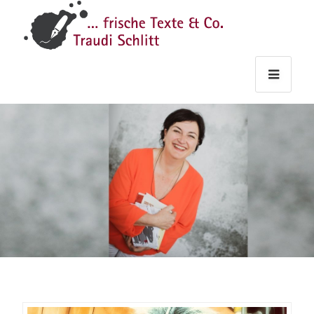
Traudi
–
Starts
Haupt
Theme
Seite
Haupt
Schlitt
Frische
Texte
&
Co.