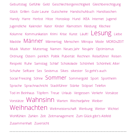
Geburtstag
Gefühle
Geld
Geschlechtergerechtigkeit
Gleichberechtigung
Glück
Grillen
Gute Laune
Gutscheine
Handschuhbuch
Handtaschen
Handy
Harre
Herbst
Hitze
Horoskop
Hund
IKEA
Internet
Jugend
Jugendliche
Kalender
Kater
Kinder
Klamotten
Kleidung
Klischee
Lesung
Kolumne
Kommunikation
Krimi
Krise
Kunst
Läuft!
Liebe
Männer
Maddie
Männertag
Menschen
Mitropa
Mode
MORDsZEIT
Musik
Mutter
Muttertag
Namen
Neues Jahr
Neujahr
Optimismus
Ordnung
Ostern
peinlich
Politik
Pubertät
Rechnen
Reiseführer
Reisen
Respekt
Ruhe
Samstag
Schlaf
Schokolade
Schönheit
Schönheit; Alter
Schuhe
Selfcare
Sex
Sexismus
Silves
silvester
So geht's auch
Sommer
Social Freezing
Söhne
Sommergold
Sport
Sportheim
Sprache
Sprachnachricht
Stadtführer
Stärke
Stöpsel
Telefon
Tod im Beinhaus
Töpfern
Treue
Urlaub
Vergessen
Verkehr
Vorsätze
Wahnsinn
Vorstätze
Warten
Wechseljahre
Weiber
Weihnachten
Weltmeisterschaft
Werbung
Wetter
Wichtel
Wohlfühlen
Zahlen
Zeit
Zeitmanagement
Zum Glück gibt's Alsfeld
Zusammenhalt
Zuversicht