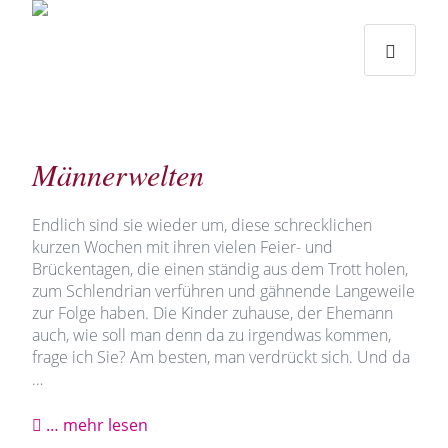
Traudi
–
Starts
Haupti
Theme
Seite
Haupt
Schlitt
Frische
Texte
&
Männerwelten
Co.
Endlich sind sie wieder um, diese schrecklichen
kurzen Wochen mit ihren vielen Feier- und
Brückentagen, die einen ständig aus dem Trott holen,
zum Schlendrian verführen und gähnende Langeweile
zur Folge haben. Die Kinder zuhause, der Ehemann
auch, wie soll man denn da zu irgendwas kommen,
frage ich Sie? Am besten, man verdrückt sich. Und da
…
… mehr lesen