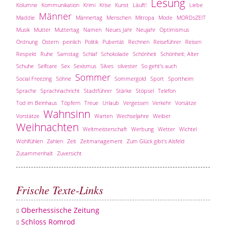
Lesung
Kolumne
Kommunikation
Krimi
Krise
Kunst
Läuft!
Liebe
Männer
Maddie
Männertag
Menschen
Mitropa
Mode
MORDsZEIT
Musik
Mutter
Muttertag
Namen
Neues Jahr
Neujahr
Optimismus
Ordnung
Ostern
peinlich
Politik
Pubertät
Rechnen
Reiseführer
Reisen
Respekt
Ruhe
Samstag
Schlaf
Schokolade
Schönheit
Schönheit; Alter
Schuhe
Selfcare
Sex
Sexismus
Silves
silvester
So geht's auch
Sommer
Social Freezing
Söhne
Sommergold
Sport
Sportheim
Sprache
Sprachnachricht
Stadtführer
Stärke
Stöpsel
Telefon
Tod im Beinhaus
Töpfern
Treue
Urlaub
Vergessen
Verkehr
Vorsätze
Wahnsinn
Vorstätze
Warten
Wechseljahre
Weiber
Weihnachten
Weltmeisterschaft
Werbung
Wetter
Wichtel
Wohlfühlen
Zahlen
Zeit
Zeitmanagement
Zum Glück gibt's Alsfeld
Zusammenhalt
Zuversicht
Frische Texte-Links
Oberhessische Zeitung
Schloss Romrod