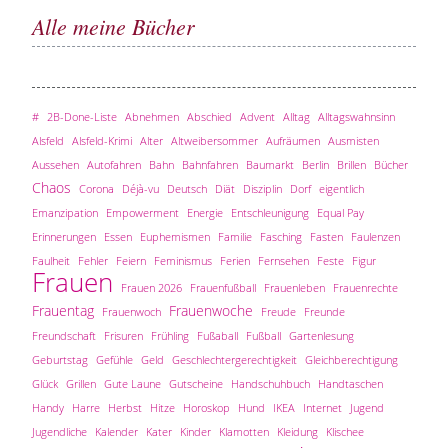
Alle meine Bücher
#
2B-Done-Liste
Abnehmen
Abschied
Advent
Alltag
Alltagswahnsinn
Alsfeld
Alsfeld-Krimi
Alter
Altweibersommer
Aufräumen
Ausmisten
Aussehen
Autofahren
Bahn
Bahnfahren
Baumarkt
Berlin
Brillen
Bücher
Chaos
Corona
Déjà-vu
Deutsch
Diät
Disziplin
Dorf
eigentlich
Emanzipation
Empowerment
Energie
Entschleunigung
Equal Pay
Erinnerungen
Essen
Euphemismen
Familie
Fasching
Fasten
Faulenzen
Faulheit
Fehler
Feiern
Feminismus
Ferien
Fernsehen
Feste
Figur
Frauen
Frauen 2026
Frauenfußball
Frauenleben
Frauenrechte
Frauentag
Frauenwoche
Frauenwoch
Freude
Freunde
Freundschaft
Frisuren
Frühling
Fußaball
Fußball
Gartenlesung
Geburtstag
Gefühle
Geld
Geschlechtergerechtigkeit
Gleichberechtigung
Glück
Grillen
Gute Laune
Gutscheine
Handschuhbuch
Handtaschen
Handy
Harre
Herbst
Hitze
Horoskop
Hund
IKEA
Internet
Jugend
Jugendliche
Kalender
Kater
Kinder
Klamotten
Kleidung
Klischee