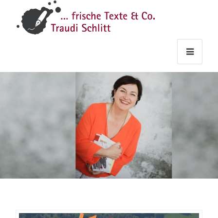
Traudi
–
Starts
Haupt
Theme
Seite
Haupt
Schlitt
Frische
Texte
&
Co.