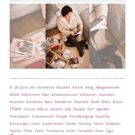
#
2B-Done-Liste
Abnehmen
Abschied
Advent
Alltag
Alltagswahnsinn
Alsfeld
Alsfeld-Krimi
Alter
Altweibersommer
Aufräumen
Ausmisten
Aussehen
Autofahren
Bahn
Bahnfahren
Baumarkt
Berlin
Brillen
Bücher
Chaos
Corona
Déjà-vu
Deutsch
Diät
Disziplin
Dorf
eigentlich
Emanzipation
Empowerment
Energie
Entschleunigung
Equal Pay
Erinnerungen
Essen
Euphemismen
Familie
Fasching
Fasten
Faulenzen
Faulheit
Fehler
Feiern
Feminismus
Ferien
Fernsehen
Feste
Figur