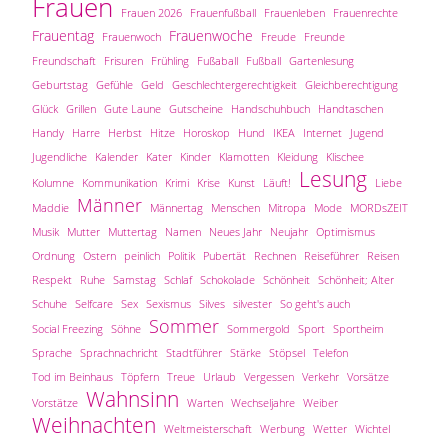
Frauen
Frauen 2026
Frauenfußball
Frauenleben
Frauenrechte
Frauentag
Frauenwoche
Frauenwoch
Freude
Freunde
Freundschaft
Frisuren
Frühling
Fußaball
Fußball
Gartenlesung
Geburtstag
Gefühle
Geld
Geschlechtergerechtigkeit
Gleichberechtigung
Glück
Grillen
Gute Laune
Gutscheine
Handschuhbuch
Handtaschen
Handy
Harre
Herbst
Hitze
Horoskop
Hund
IKEA
Internet
Jugend
Jugendliche
Kalender
Kater
Kinder
Klamotten
Kleidung
Klischee
Lesung
Kolumne
Kommunikation
Krimi
Krise
Kunst
Läuft!
Liebe
Männer
Maddie
Männertag
Menschen
Mitropa
Mode
MORDsZEIT
Musik
Mutter
Muttertag
Namen
Neues Jahr
Neujahr
Optimismus
Ordnung
Ostern
peinlich
Politik
Pubertät
Rechnen
Reiseführer
Reisen
Respekt
Ruhe
Samstag
Schlaf
Schokolade
Schönheit
Schönheit; Alter
Schuhe
Selfcare
Sex
Sexismus
Silves
silvester
So geht's auch
Sommer
Social Freezing
Söhne
Sommergold
Sport
Sportheim
Sprache
Sprachnachricht
Stadtführer
Stärke
Stöpsel
Telefon
Tod im Beinhaus
Töpfern
Treue
Urlaub
Vergessen
Verkehr
Vorsätze
Wahnsinn
Vorstätze
Warten
Wechseljahre
Weiber
Weihnachten
Weltmeisterschaft
Werbung
Wetter
Wichtel