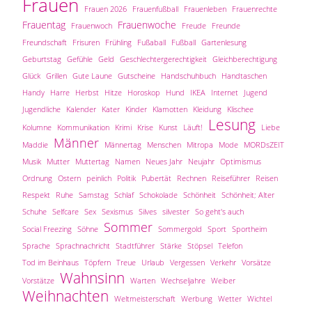
Frauen
Frauen 2026
Frauenfußball
Frauenleben
Frauenrechte
Frauentag
Frauenwoche
Frauenwoch
Freude
Freunde
Freundschaft
Frisuren
Frühling
Fußaball
Fußball
Gartenlesung
Geburtstag
Gefühle
Geld
Geschlechtergerechtigkeit
Gleichberechtigung
Glück
Grillen
Gute Laune
Gutscheine
Handschuhbuch
Handtaschen
Handy
Harre
Herbst
Hitze
Horoskop
Hund
IKEA
Internet
Jugend
Jugendliche
Kalender
Kater
Kinder
Klamotten
Kleidung
Klischee
Lesung
Kolumne
Kommunikation
Krimi
Krise
Kunst
Läuft!
Liebe
Männer
Maddie
Männertag
Menschen
Mitropa
Mode
MORDsZEIT
Musik
Mutter
Muttertag
Namen
Neues Jahr
Neujahr
Optimismus
Ordnung
Ostern
peinlich
Politik
Pubertät
Rechnen
Reiseführer
Reisen
Respekt
Ruhe
Samstag
Schlaf
Schokolade
Schönheit
Schönheit; Alter
Schuhe
Selfcare
Sex
Sexismus
Silves
silvester
So geht's auch
Sommer
Social Freezing
Söhne
Sommergold
Sport
Sportheim
Sprache
Sprachnachricht
Stadtführer
Stärke
Stöpsel
Telefon
Tod im Beinhaus
Töpfern
Treue
Urlaub
Vergessen
Verkehr
Vorsätze
Wahnsinn
Vorstätze
Warten
Wechseljahre
Weiber
Weihnachten
Weltmeisterschaft
Werbung
Wetter
Wichtel