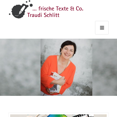
Traudi
–
Starts
Haupt
Theme
Seite
Haupt
Schlitt
Frische
Texte
&
Co.