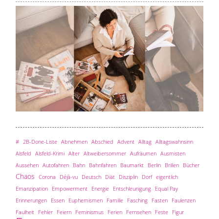
#
2B-Done-Liste
Abnehmen
Abschied
Advent
Alltag
Alltagswahnsinn
Alsfeld
Alsfeld-Krimi
Alter
Altweibersommer
Aufräumen
Ausmisten
Aussehen
Autofahren
Bahn
Bahnfahren
Baumarkt
Berlin
Brillen
Bücher
Chaos
Corona
Déjà-vu
Deutsch
Diät
Disziplin
Dorf
eigentlich
Emanzipation
Empowerment
Energie
Entschleunigung
Equal Pay
Erinnerungen
Essen
Euphemismen
Familie
Fasching
Fasten
Faulenzen
Faulheit
Fehler
Feiern
Feminismus
Ferien
Fernsehen
Feste
Figur