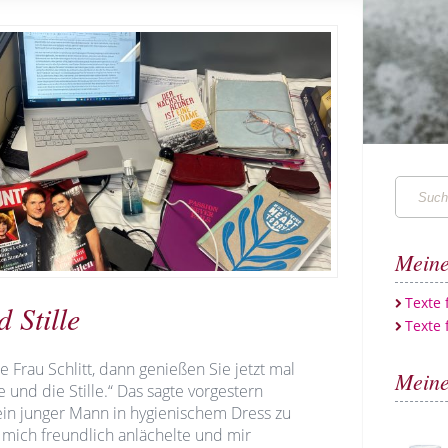
Suchen
…
Meine
Texte
 Stille
Texte 
be Frau Schlitt, dann genießen Sie jetzt mal
Meine
 und die Stille.“ Das sagte vorgestern
in junger Mann in hygienischem Dress zu
 mich freundlich anlächelte und mir