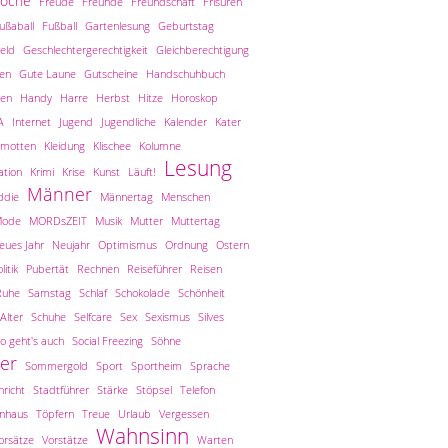
woche
Freude
Freunde
Freundschaft
Frisuren
ußaball
Fußball
Gartenlesung
Geburtstag
eld
Geschlechtergerechtigkeit
Gleichberechtigung
len
Gute Laune
Gutscheine
Handschuhbuch
en
Handy
Harre
Herbst
Hitze
Horoskop
A
Internet
Jugend
Jugendliche
Kalender
Kater
amotten
Kleidung
Klischee
Kolumne
Lesung
tion
Krimi
Krise
Kunst
Läuft!
Männer
ddie
Männertag
Menschen
ode
MORDsZEIT
Musik
Mutter
Muttertag
eues Jahr
Neujahr
Optimismus
Ordnung
Ostern
litik
Pubertät
Rechnen
Reiseführer
Reisen
Ruhe
Samstag
Schlaf
Schokolade
Schönheit
Alter
Schuhe
Selfcare
Sex
Sexismus
Silves
o geht's auch
Social Freezing
Söhne
er
Sommergold
Sport
Sportheim
Sprache
richt
Stadtführer
Stärke
Stöpsel
Telefon
inhaus
Töpfern
Treue
Urlaub
Vergessen
Wahnsinn
orsätze
Vorstätze
Warten