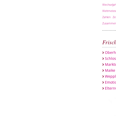
Wechseljah
Weltmeiste
Zahlen
Ze
Zusammen
Frisc
Oberh
Schlo
Marktc
Maike
Weppl
Emotio
Eltern