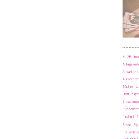
#
2B-Done
Alltagswah
Altweiber
Autofahre
C
Bücher
Dorf
eigen
Entschleun
Euphemis
Faulheit
F
Feste
Fig
Frauenleb