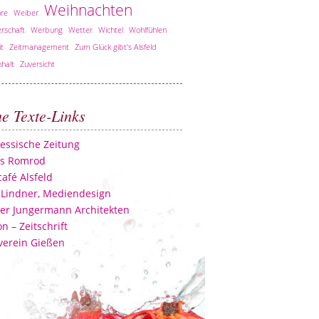
Weihnachten
re
Weiber
rschaft
Werbung
Wetter
Wichtel
Wohlfühlen
it
Zeitmanagement
Zum Glück gibt's Alsfeld
halt
Zuversicht
he Texte-Links
essische Zeitung
ss Romrod
afé Alsfeld
 Lindner, Mediendesign
er Jungermann Architekten
n – Zeitschrift
verein Gießen