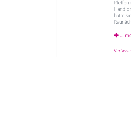
Pfefferm
Hand dr
hätte si
Raunäch
… me
Verfasse