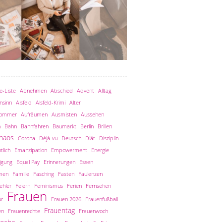
-Liste
Abnehmen
Abschied
Advent
Alltag
nsinn
Alsfeld
Alsfeld-Krimi
Alter
sommer
Aufräumen
Ausmisten
Aussehen
n
Bahn
Bahnfahren
Baumarkt
Berlin
Brillen
haos
Corona
Déjà-vu
Deutsch
Diät
Disziplin
tlich
Emanzipation
Empowerment
Energie
igung
Equal Pay
Erinnerungen
Essen
men
Familie
Fasching
Fasten
Faulenzen
ehler
Feiern
Feminismus
Ferien
Fernsehen
Frauen
ur
Frauen 2026
Frauenfußball
Frauentag
en
Frauenrechte
Frauenwoch