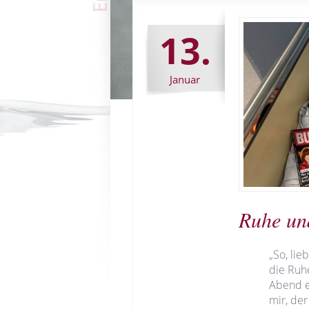
13.
Januar
Ruhe und
„So, lie
die Ruhe
Abend e
mir, der