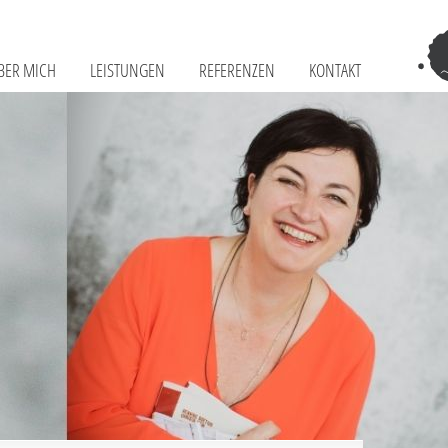
BER MICH
LEISTUNGEN
REFERENZEN
KONTAKT
Tr
–
Sch
Fr
Te
&
Co