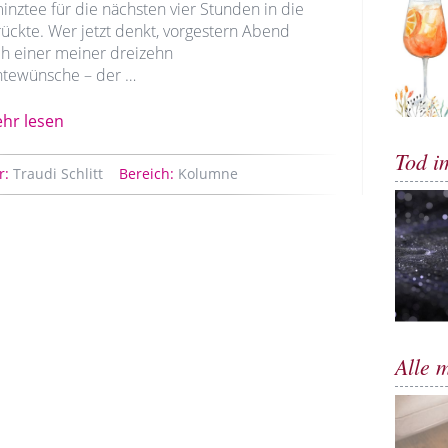
inztee für die nächsten vier Stunden in die
ückte. Wer jetzt denkt, vorgestern Abend
ch einer meiner dreizehn
tewünsche – der …
hr lesen
Tod i
r:
Traudi Schlitt
Bereich:
Kolumne
Alle 