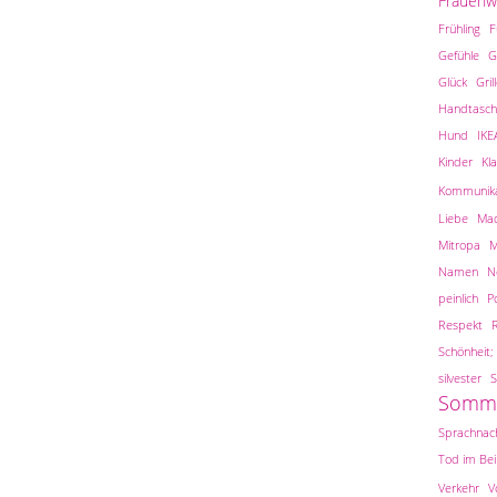
Frauen
Frühling
F
Gefühle
G
Glück
Gril
Handtasch
Hund
IKE
Kinder
Kl
Kommunika
Liebe
Ma
Mitropa
M
Namen
N
peinlich
Po
Respekt
Schönheit; 
silvester
S
Somm
Sprachnach
Tod im Be
Verkehr
V