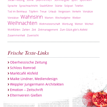
Sprache
Sprachnachricht
Stadtführer
Stärke
Stöpsel
Telefon
Tod im Beinhaus
Töpfern
Treue
Urlaub
Vergessen
Verkehr
Vorsätze
Wahnsinn
Vorstätze
Warten
Wechseljahre
Weiber
Weihnachten
Weltmeisterschaft
Werbung
Wetter
Wichtel
Wohlfühlen
Zahlen
Zeit
Zeitmanagement
Zum Glück gibt's Alsfeld
Zusammenhalt
Zuversicht
Frische Texte-Links
Oberhessische Zeitung
Schloss Romrod
Marktcafé Alsfeld
Maike Lindner, Mediendesign
Weppler Jungermann Architekten
Emotion – Zeitschrift
Elternverein Gießen