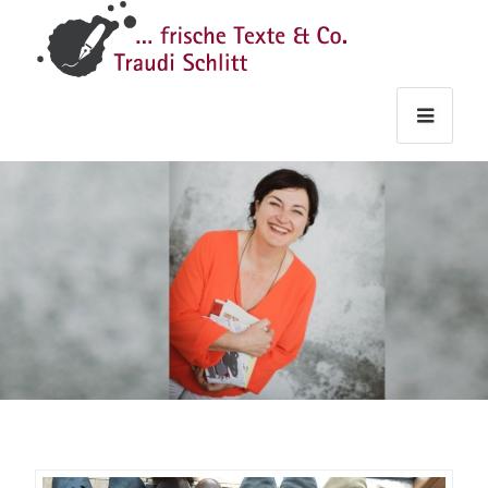
Traudi
–
Starts
Haupt
Theme
Seite
Haupt
Schlitt
Frische
Texte
&
Co.