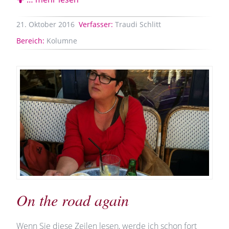
21.
Oktober
2016
Verfasser:
Traudi Schlitt
Bereich:
Kolumne
On the road again
Wenn Sie diese Zeilen lesen, werde ich schon fort