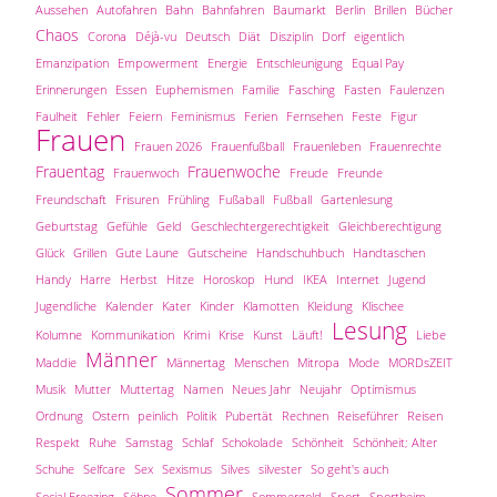
Aussehen
Autofahren
Bahn
Bahnfahren
Baumarkt
Berlin
Brillen
Bücher
Chaos
Corona
Déjà-vu
Deutsch
Diät
Disziplin
Dorf
eigentlich
Emanzipation
Empowerment
Energie
Entschleunigung
Equal Pay
Erinnerungen
Essen
Euphemismen
Familie
Fasching
Fasten
Faulenzen
Faulheit
Fehler
Feiern
Feminismus
Ferien
Fernsehen
Feste
Figur
Frauen
Frauen 2026
Frauenfußball
Frauenleben
Frauenrechte
Frauentag
Frauenwoche
Frauenwoch
Freude
Freunde
Freundschaft
Frisuren
Frühling
Fußaball
Fußball
Gartenlesung
Geburtstag
Gefühle
Geld
Geschlechtergerechtigkeit
Gleichberechtigung
Glück
Grillen
Gute Laune
Gutscheine
Handschuhbuch
Handtaschen
Handy
Harre
Herbst
Hitze
Horoskop
Hund
IKEA
Internet
Jugend
Jugendliche
Kalender
Kater
Kinder
Klamotten
Kleidung
Klischee
Lesung
Kolumne
Kommunikation
Krimi
Krise
Kunst
Läuft!
Liebe
Männer
Maddie
Männertag
Menschen
Mitropa
Mode
MORDsZEIT
Musik
Mutter
Muttertag
Namen
Neues Jahr
Neujahr
Optimismus
Ordnung
Ostern
peinlich
Politik
Pubertät
Rechnen
Reiseführer
Reisen
Respekt
Ruhe
Samstag
Schlaf
Schokolade
Schönheit
Schönheit; Alter
Schuhe
Selfcare
Sex
Sexismus
Silves
silvester
So geht's auch
Sommer
Social Freezing
Söhne
Sommergold
Sport
Sportheim