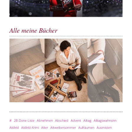
Alle meine Bücher
#
2B-Done-Liste
Abnehmen
Abschied
Advent
Alltag
Alltagswahnsinn
Alsfeld
Alsfeld-Krimi
Alter
Altweibersommer
Aufräumen
Ausmisten