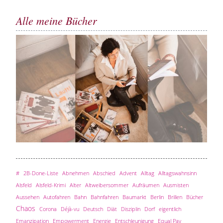
Alle meine Bücher
#
2B-Done-Liste
Abnehmen
Abschied
Advent
Alltag
Alltagswahnsinn
Alsfeld
Alsfeld-Krimi
Alter
Altweibersommer
Aufräumen
Ausmisten
Aussehen
Autofahren
Bahn
Bahnfahren
Baumarkt
Berlin
Brillen
Bücher
Chaos
Corona
Déjà-vu
Deutsch
Diät
Disziplin
Dorf
eigentlich
Emanzipation
Empowerment
Energie
Entschleunigung
Equal Pay