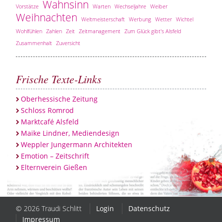
Wahnsinn
Vorstätze
Warten
Wechseljahre
Weiber
Weihnachten
Weltmeisterschaft
Werbung
Wetter
Wichtel
Wohlfühlen
Zahlen
Zeit
Zeitmanagement
Zum Glück gibt's Alsfeld
Zusammenhalt
Zuversicht
Frische Texte-Links
Oberhessische Zeitung
Schloss Romrod
Marktcafé Alsfeld
Maike Lindner, Mediendesign
Weppler Jungermann Architekten
Emotion – Zeitschrift
Elternverein Gießen
© 2026 Traudi Schlitt
Login
Datenschutz
Impressum