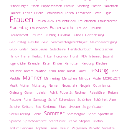
Erinnerungen
Essen
Euphemismen
Familie
Fasching
Fasten
Faulenzen
Faulheit
Fehler
Feiern
Feminismus
Ferien
Fernsehen
Feste
Figur
Frauen
Frauen 2026
Frauenfußball
Frauenleben
Frauenrechte
Frauentag
Frauenwoche
Frauenwoch
Freude
Freunde
Freundschaft
Frisuren
Frühling
Fußaball
Fußball
Gartenlesung
Geburtstag
Gefühle
Geld
Geschlechtergerechtigkeit
Gleichberechtigung
Glück
Grillen
Gute Laune
Gutscheine
Handschuhbuch
Handtaschen
Handy
Harre
Herbst
Hitze
Horoskop
Hund
IKEA
Internet
Jugend
Jugendliche
Kalender
Kater
Kinder
Klamotten
Kleidung
Klischee
Lesung
Kolumne
Kommunikation
Krimi
Krise
Kunst
Läuft!
Liebe
Männer
Maddie
Männertag
Menschen
Mitropa
Mode
MORDsZEIT
Musik
Mutter
Muttertag
Namen
Neues Jahr
Neujahr
Optimismus
Ordnung
Ostern
peinlich
Politik
Pubertät
Rechnen
Reiseführer
Reisen
Respekt
Ruhe
Samstag
Schlaf
Schokolade
Schönheit
Schönheit; Alter
Schuhe
Selfcare
Sex
Sexismus
Silves
silvester
So geht's auch
Sommer
Social Freezing
Söhne
Sommergold
Sport
Sportheim
Sprache
Sprachnachricht
Stadtführer
Stärke
Stöpsel
Telefon
Tod im Beinhaus
Töpfern
Treue
Urlaub
Vergessen
Verkehr
Vorsätze