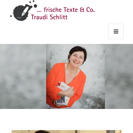
Traudi
–
Starts
Haupt
Theme
Seite
Haupt
Schlitt
Frische
Texte
&
Co.