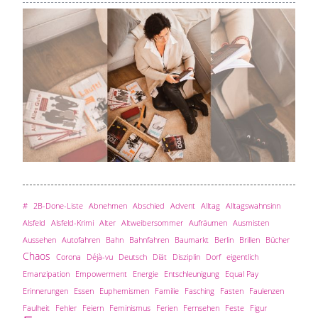
#
2B-Done-Liste
Abnehmen
Abschied
Advent
Alltag
Alltagswahnsinn
Alsfeld
Alsfeld-Krimi
Alter
Altweibersommer
Aufräumen
Ausmisten
Aussehen
Autofahren
Bahn
Bahnfahren
Baumarkt
Berlin
Brillen
Bücher
Chaos
Corona
Déjà-vu
Deutsch
Diät
Disziplin
Dorf
eigentlich
Emanzipation
Empowerment
Energie
Entschleunigung
Equal Pay
Erinnerungen
Essen
Euphemismen
Familie
Fasching
Fasten
Faulenzen
Faulheit
Fehler
Feiern
Feminismus
Ferien
Fernsehen
Feste
Figur