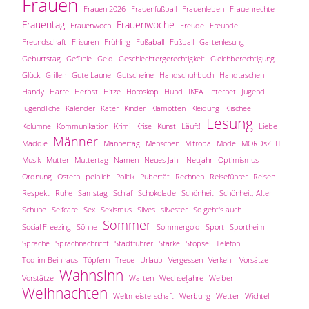
Frauen
Frauen 2026
Frauenfußball
Frauenleben
Frauenrechte
Frauentag
Frauenwoche
Frauenwoch
Freude
Freunde
Freundschaft
Frisuren
Frühling
Fußaball
Fußball
Gartenlesung
Geburtstag
Gefühle
Geld
Geschlechtergerechtigkeit
Gleichberechtigung
Glück
Grillen
Gute Laune
Gutscheine
Handschuhbuch
Handtaschen
Handy
Harre
Herbst
Hitze
Horoskop
Hund
IKEA
Internet
Jugend
Jugendliche
Kalender
Kater
Kinder
Klamotten
Kleidung
Klischee
Lesung
Kolumne
Kommunikation
Krimi
Krise
Kunst
Läuft!
Liebe
Männer
Maddie
Männertag
Menschen
Mitropa
Mode
MORDsZEIT
Musik
Mutter
Muttertag
Namen
Neues Jahr
Neujahr
Optimismus
Ordnung
Ostern
peinlich
Politik
Pubertät
Rechnen
Reiseführer
Reisen
Respekt
Ruhe
Samstag
Schlaf
Schokolade
Schönheit
Schönheit; Alter
Schuhe
Selfcare
Sex
Sexismus
Silves
silvester
So geht's auch
Sommer
Social Freezing
Söhne
Sommergold
Sport
Sportheim
Sprache
Sprachnachricht
Stadtführer
Stärke
Stöpsel
Telefon
Tod im Beinhaus
Töpfern
Treue
Urlaub
Vergessen
Verkehr
Vorsätze
Wahnsinn
Vorstätze
Warten
Wechseljahre
Weiber
Weihnachten
Weltmeisterschaft
Werbung
Wetter
Wichtel