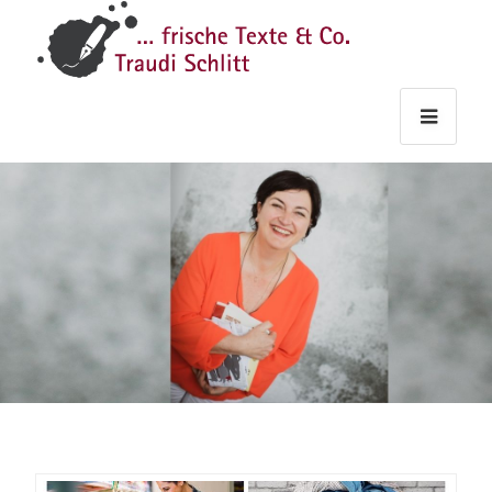
Traudi
–
Starts
Haupt
Theme
Seite
Haupt
Schlitt
Frische
Texte
&
Co.