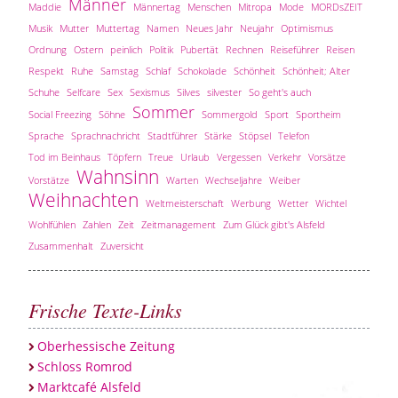
Männer
Maddie
Männertag
Menschen
Mitropa
Mode
MORDsZEIT
Musik
Mutter
Muttertag
Namen
Neues Jahr
Neujahr
Optimismus
Ordnung
Ostern
peinlich
Politik
Pubertät
Rechnen
Reiseführer
Reisen
Respekt
Ruhe
Samstag
Schlaf
Schokolade
Schönheit
Schönheit; Alter
Schuhe
Selfcare
Sex
Sexismus
Silves
silvester
So geht's auch
Sommer
Social Freezing
Söhne
Sommergold
Sport
Sportheim
Sprache
Sprachnachricht
Stadtführer
Stärke
Stöpsel
Telefon
Tod im Beinhaus
Töpfern
Treue
Urlaub
Vergessen
Verkehr
Vorsätze
Wahnsinn
Vorstätze
Warten
Wechseljahre
Weiber
Weihnachten
Weltmeisterschaft
Werbung
Wetter
Wichtel
Wohlfühlen
Zahlen
Zeit
Zeitmanagement
Zum Glück gibt's Alsfeld
Zusammenhalt
Zuversicht
Frische Texte-Links
Oberhessische Zeitung
Schloss Romrod
Marktcafé Alsfeld