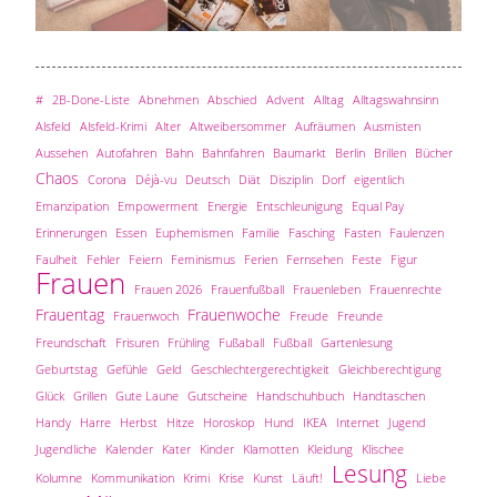
#
2B-Done-Liste
Abnehmen
Abschied
Advent
Alltag
Alltagswahnsinn
Alsfeld
Alsfeld-Krimi
Alter
Altweibersommer
Aufräumen
Ausmisten
Aussehen
Autofahren
Bahn
Bahnfahren
Baumarkt
Berlin
Brillen
Bücher
Chaos
Corona
Déjà-vu
Deutsch
Diät
Disziplin
Dorf
eigentlich
Emanzipation
Empowerment
Energie
Entschleunigung
Equal Pay
Erinnerungen
Essen
Euphemismen
Familie
Fasching
Fasten
Faulenzen
Faulheit
Fehler
Feiern
Feminismus
Ferien
Fernsehen
Feste
Figur
Frauen
Frauen 2026
Frauenfußball
Frauenleben
Frauenrechte
Frauentag
Frauenwoche
Frauenwoch
Freude
Freunde
Freundschaft
Frisuren
Frühling
Fußaball
Fußball
Gartenlesung
Geburtstag
Gefühle
Geld
Geschlechtergerechtigkeit
Gleichberechtigung
Glück
Grillen
Gute Laune
Gutscheine
Handschuhbuch
Handtaschen
Handy
Harre
Herbst
Hitze
Horoskop
Hund
IKEA
Internet
Jugend
Jugendliche
Kalender
Kater
Kinder
Klamotten
Kleidung
Klischee
Lesung
Kolumne
Kommunikation
Krimi
Krise
Kunst
Läuft!
Liebe