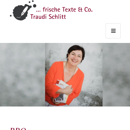
Traudi
–
Starts
Haupt
Theme
Seite
Haupt
Schlitt
Frische
Texte
&
Co.