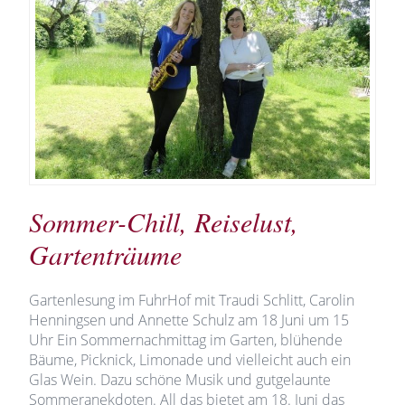
Sommer-Chill, Reiselust,
Gartenträume
Gartenlesung im FuhrHof mit Traudi Schlitt, Carolin
Henningsen und Annette Schulz am 18 Juni um 15
Uhr Ein Sommernachmittag im Garten, blühende
Bäume, Picknick, Limonade und vielleicht auch ein
Glas Wein. Dazu schöne Musik und gutgelaunte
Sommeranekdoten. All das bietet am 18. Juni das