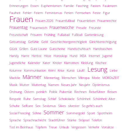
Erinnerungen
Essen
Euphemismen
Familie
Fasching
Fasten
Faulenzen
Faulheit
Fehler
Feiern
Feminismus
Ferien
Fernsehen
Feste
Figur
Frauen
Frauen 2026
Frauenfußball
Frauenleben
Frauenrechte
Frauentag
Frauenwoche
Frauenwoch
Freude
Freunde
Freundschaft
Frisuren
Frühling
Fußaball
Fußball
Gartenlesung
Geburtstag
Gefühle
Geld
Geschlechtergerechtigkeit
Gleichberechtigung
Glück
Grillen
Gute Laune
Gutscheine
Handschuhbuch
Handtaschen
Handy
Harre
Herbst
Hitze
Horoskop
Hund
IKEA
Internet
Jugend
Jugendliche
Kalender
Kater
Kinder
Klamotten
Kleidung
Klischee
Lesung
Kolumne
Kommunikation
Krimi
Krise
Kunst
Läuft!
Liebe
Männer
Maddie
Männertag
Menschen
Mitropa
Mode
MORDsZEIT
Musik
Mutter
Muttertag
Namen
Neues Jahr
Neujahr
Optimismus
Ordnung
Ostern
peinlich
Politik
Pubertät
Rechnen
Reiseführer
Reisen
Respekt
Ruhe
Samstag
Schlaf
Schokolade
Schönheit
Schönheit; Alter
Schuhe
Selfcare
Sex
Sexismus
Silves
silvester
So geht's auch
Sommer
Social Freezing
Söhne
Sommergold
Sport
Sportheim
Sprache
Sprachnachricht
Stadtführer
Stärke
Stöpsel
Telefon
Tod im Beinhaus
Töpfern
Treue
Urlaub
Vergessen
Verkehr
Vorsätze