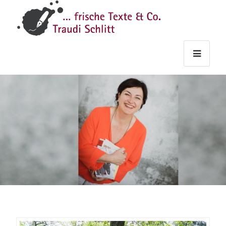
Traudi
–
Starts
Haupt
Theme
Seite
Haupt
Schlitt
Frische
Texte
&
Co.