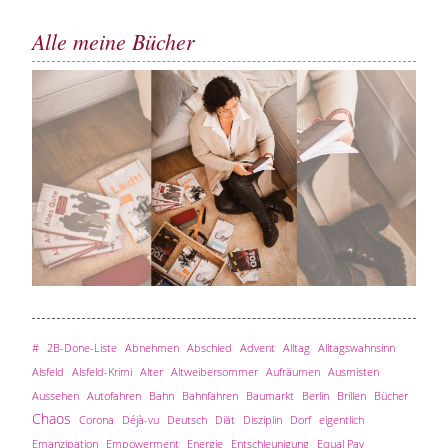
Alle meine Bücher
#
2B-Done-Liste
Abnehmen
Abschied
Advent
Alltag
Alltagswahnsinn
Alsfeld
Alsfeld-Krimi
Alter
Altweibersommer
Aufräumen
Ausmisten
Aussehen
Autofahren
Bahn
Bahnfahren
Baumarkt
Berlin
Brillen
Bücher
Chaos
Corona
Déjà-vu
Deutsch
Diät
Disziplin
Dorf
eigentlich
Emanzipation
Empowerment
Energie
Entschleunigung
Equal Pay