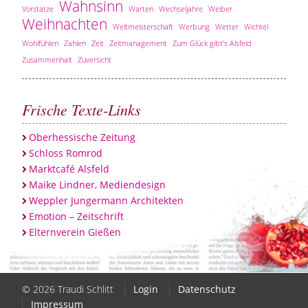
Wahnsinn
Vorstätze
Warten
Wechseljahre
Weiber
Weihnachten
Weltmeisterschaft
Werbung
Wetter
Wichtel
Wohlfühlen
Zahlen
Zeit
Zeitmanagement
Zum Glück gibt's Alsfeld
Zusammenhalt
Zuversicht
Frische Texte-Links
Oberhessische Zeitung
Schloss Romrod
Marktcafé Alsfeld
Maike Lindner, Mediendesign
Weppler Jungermann Architekten
Emotion – Zeitschrift
Elternverein Gießen
© 2026 Traudi Schlitt
Login
Datenschutz
Impressum