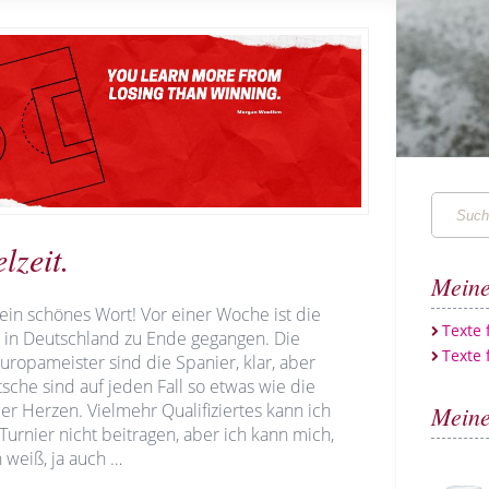
Suchen
…
lzeit.
Meine
ein schönes Wort! Vor einer Woche ist die
Texte
 in Deutschland zu Ende gegangen. Die
Texte 
ropameister sind die Spanier, klar, aber
sche sind auf jeden Fall so etwas wie die
er Herzen. Vielmehr Qualifiziertes kann ich
Meine
urnier nicht beitragen, aber ich kann mich,
 weiß, ja auch …