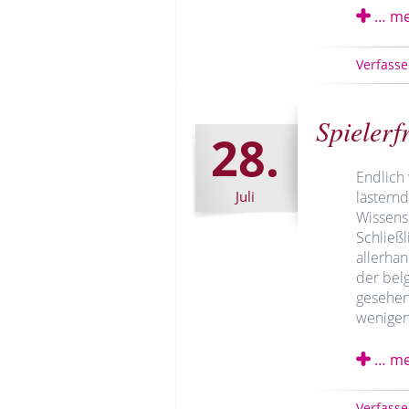
… me
Verfasse
Spielerf
28.
Endlich 
Juli
lästern
Wissens 
Schließl
allerhan
der bel
gesehen?
wenigen
… me
Verfasse