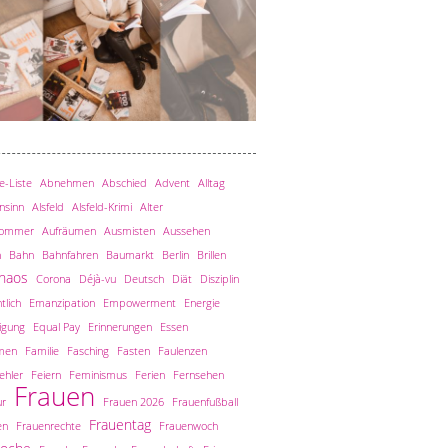
-Liste
Abnehmen
Abschied
Advent
Alltag
nsinn
Alsfeld
Alsfeld-Krimi
Alter
sommer
Aufräumen
Ausmisten
Aussehen
n
Bahn
Bahnfahren
Baumarkt
Berlin
Brillen
haos
Corona
Déjà-vu
Deutsch
Diät
Disziplin
tlich
Emanzipation
Empowerment
Energie
igung
Equal Pay
Erinnerungen
Essen
men
Familie
Fasching
Fasten
Faulenzen
ehler
Feiern
Feminismus
Ferien
Fernsehen
Frauen
ur
Frauen 2026
Frauenfußball
Frauentag
en
Frauenrechte
Frauenwoch