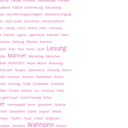
woche
Freude
Freunde
Freundschaft
Frisuren
ußaball
Fußball
Gartenlesung
Geburtstag
eld
Geschlechtergerechtigkeit
Gleichberechtigung
len
Gute Laune
Gutscheine
Handschuhbuch
en
Handy
Harre
Herbst
Hitze
Horoskop
A
Internet
Jugend
Jugendliche
Kalender
Kater
amotten
Kleidung
Klischee
Kolumne
Lesung
tion
Krimi
Krise
Kunst
Läuft!
Männer
ddie
Männertag
Menschen
ode
MORDsZEIT
Musik
Mutter
Muttertag
eues Jahr
Neujahr
Optimismus
Ordnung
Ostern
litik
Pubertät
Rechnen
Reiseführer
Reisen
Ruhe
Samstag
Schlaf
Schokolade
Schönheit
Alter
Schuhe
Selfcare
Sex
Sexismus
Silves
o geht's auch
Social Freezing
Söhne
er
Sommergold
Sport
Sportheim
Sprache
richt
Stadtführer
Stärke
Stöpsel
Telefon
inhaus
Töpfern
Treue
Urlaub
Vergessen
Wahnsinn
orsätze
Vorstätze
Warten