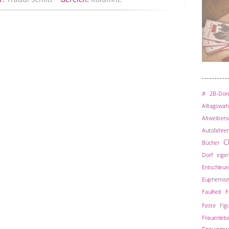
#
2B-Done
Alltagswah
Altweiber
Autofahre
C
Bücher
Dorf
eigen
Entschleun
Euphemis
Faulheit
F
Feste
Fig
Frauenleb