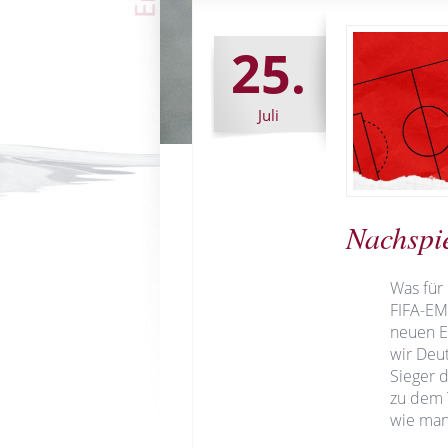
25.
Juli
Nachspie
Was für 
FIFA-EM
neuen Eu
wir Deut
Sieger d
zu dem T
wie man