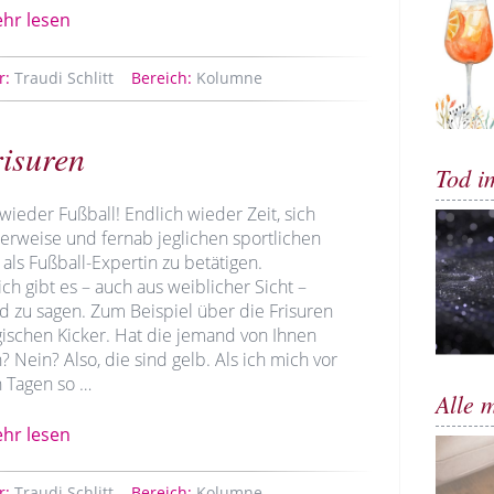
hr lesen
r:
Traudi Schlitt
Bereich:
Kolumne
risuren
Tod i
wieder Fußball! Endlich wieder Zeit, sich
derweise und fernab jeglichen sportlichen
als Fußball-Expertin zu betätigen.
ich gibt es – auch aus weiblicher Sicht –
d zu sagen. Zum Beispiel über die Frisuren
gischen Kicker. Hat die jemand von Ihnen
 Nein? Also, die sind gelb. Als ich mich vor
 Tagen so …
Alle 
hr lesen
r:
Traudi Schlitt
Bereich:
Kolumne