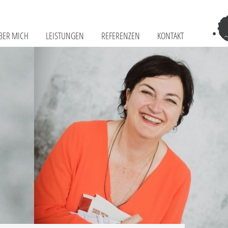
BER MICH
LEISTUNGEN
REFERENZEN
KONTAKT
Tr
–
Sch
Fr
Te
&
Co