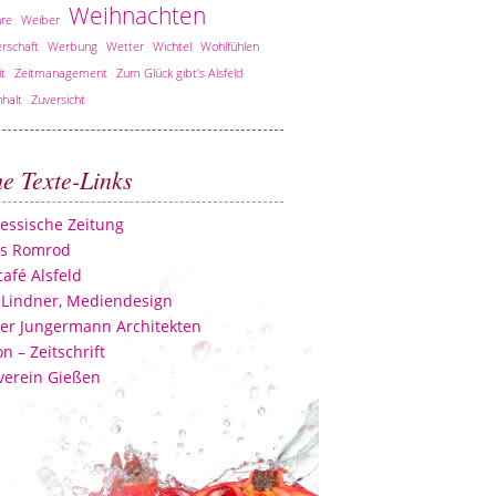
Weihnachten
re
Weiber
rschaft
Werbung
Wetter
Wichtel
Wohlfühlen
it
Zeitmanagement
Zum Glück gibt's Alsfeld
halt
Zuversicht
he Texte-Links
essische Zeitung
ss Romrod
afé Alsfeld
 Lindner, Mediendesign
er Jungermann Architekten
n – Zeitschrift
verein Gießen