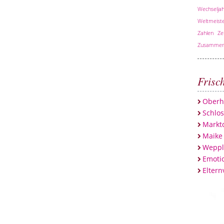
Wechseljah
Weltmeiste
Zahlen
Ze
Zusammen
Frisc
Oberh
Schlo
Marktc
Maike
Weppl
Emotio
Eltern