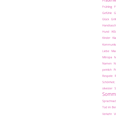
Frauen
Frühling
F
Gefühle
G
Glück
Gril
Handtasch
Hund
IKE
Kinder
Kl
Kommunika
Liebe
Ma
Mitropa
M
Namen
N
peinlich
Po
Respekt
Schönheit; 
silvester
S
Somm
Sprachnach
Tod im Be
Verkehr
V