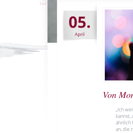
05.
April
Von Mon
„Ich wei
kannst, 
ähnlich
an, die