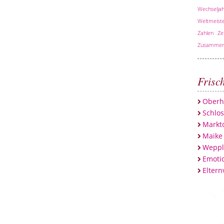
Wechseljah
Weltmeiste
Zahlen
Ze
Zusammen
Frisc
Oberh
Schlo
Marktc
Maike
Weppl
Emotio
Eltern