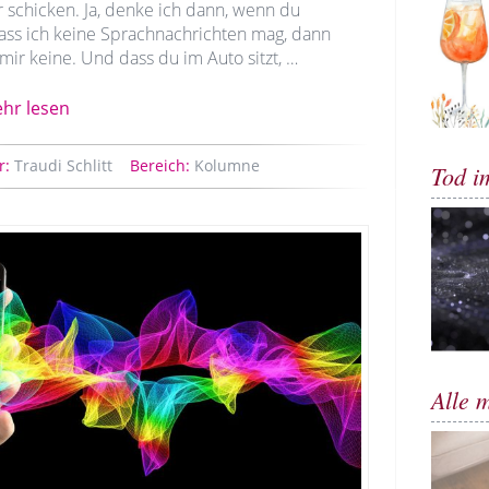
 schicken. Ja, denke ich dann, wenn du
dass ich keine Sprachnachrichten mag, dann
mir keine. Und dass du im Auto sitzt, …
hr lesen
r:
Traudi Schlitt
Bereich:
Kolumne
Tod i
Alle 