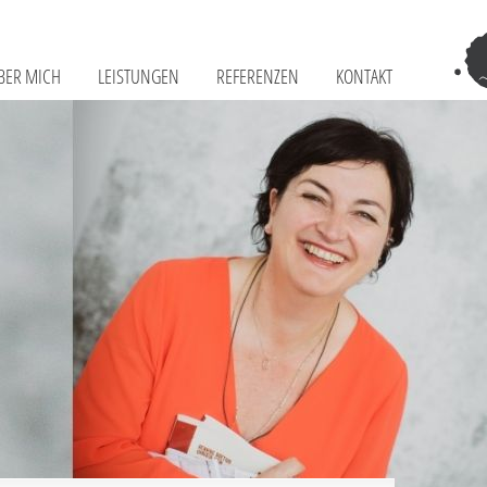
BER MICH
LEISTUNGEN
REFERENZEN
KONTAKT
Tr
–
Sch
Fr
Te
&
Co