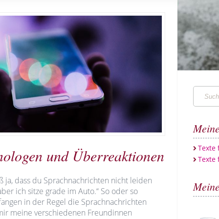
Suchen
…
Meine
Texte
ologen und Überreaktionen
Texte 
ß ja, dass du Sprachnachrichten nicht leiden
Meine
aber ich sitze grade im Auto.“ So oder so
 fangen in der Regel die Sprachnachrichten
 mir meine verschiedenen Freundinnen