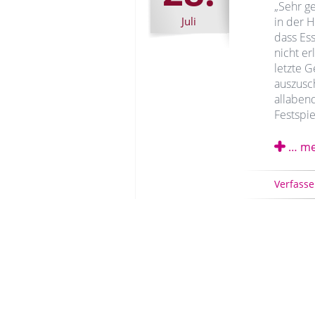
„Sehr g
Juli
in der H
dass Es
nicht er
letzte 
auszusch
allaben
Festspie
… me
Verfasse