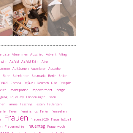
-Liste
Abnehmen
Abschied
Advent
Alltag
nsinn
Alsfeld
Alsfeld-Krimi
Alter
sommer
Aufräumen
Ausmisten
Aussehen
n
Bahn
Bahnfahren
Baumarkt
Berlin
Brillen
haos
Corona
Déjà-vu
Deutsch
Diät
Disziplin
tlich
Emanzipation
Empowerment
Energie
igung
Equal Pay
Erinnerungen
Essen
men
Familie
Fasching
Fasten
Faulenzen
ehler
Feiern
Feminismus
Ferien
Fernsehen
Frauen
ur
Frauen 2026
Frauenfußball
Frauentag
en
Frauenrechte
Frauenwoch