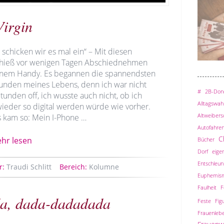
Virgin
 schicken wir es mal ein“ – Mit diesen
hieß vor wenigen Tagen Abschiednehmen
nem Handy. Es begannen die spannendsten
tunden meines Lebens, denn ich war nicht
#
2B-Done
tunden off, ich wusste auch nicht, ob ich
Alltagswah
wieder so digital werden würde wie vorher.
Altweiber
 kam so: Mein I-Phone …
Autofahre
C
hr lesen
Bücher
Dorf
eigen
Entschleun
r:
Traudi Schlitt
Bereich:
Kolumne
Euphemis
Faulheit
F
a, dada-dadadada
Feste
Fig
Frauenleb