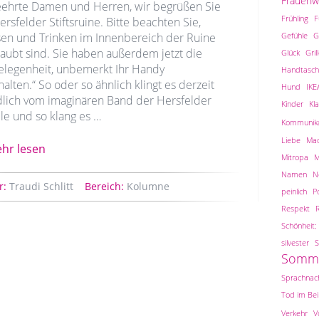
Frauen
eehrte Damen und Herren, wir begrüßen Sie
Frühling
F
ersfelder Stiftsruine. Bitte beachten Sie,
sen und Trinken im Innenbereich der Ruine
Gefühle
G
laubt sind. Sie haben außerdem jetzt die
Glück
Gril
Gelegenheit, unbemerkt Ihr Handy
Handtasch
alten.“ So oder so ähnlich klingt es derzeit
Hund
IKE
dlich vom imaginären Band der Hersfelder
Kinder
Kl
le und so klang es …
Kommunika
Liebe
Ma
hr lesen
Mitropa
M
Namen
N
r:
Traudi Schlitt
Bereich:
Kolumne
peinlich
Po
Respekt
Schönheit; 
silvester
S
Somm
Sprachnach
Tod im Be
Verkehr
V