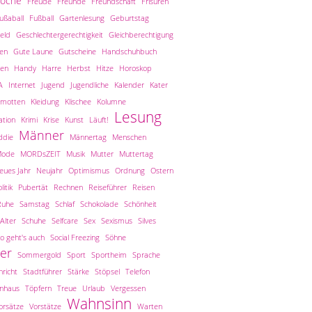
woche
Freude
Freunde
Freundschaft
Frisuren
ußaball
Fußball
Gartenlesung
Geburtstag
eld
Geschlechtergerechtigkeit
Gleichberechtigung
len
Gute Laune
Gutscheine
Handschuhbuch
en
Handy
Harre
Herbst
Hitze
Horoskop
A
Internet
Jugend
Jugendliche
Kalender
Kater
amotten
Kleidung
Klischee
Kolumne
Lesung
tion
Krimi
Krise
Kunst
Läuft!
Männer
ddie
Männertag
Menschen
ode
MORDsZEIT
Musik
Mutter
Muttertag
eues Jahr
Neujahr
Optimismus
Ordnung
Ostern
litik
Pubertät
Rechnen
Reiseführer
Reisen
Ruhe
Samstag
Schlaf
Schokolade
Schönheit
Alter
Schuhe
Selfcare
Sex
Sexismus
Silves
o geht's auch
Social Freezing
Söhne
er
Sommergold
Sport
Sportheim
Sprache
richt
Stadtführer
Stärke
Stöpsel
Telefon
inhaus
Töpfern
Treue
Urlaub
Vergessen
Wahnsinn
orsätze
Vorstätze
Warten