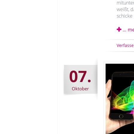
mitunter
weißt, 
schicke 
… me
Verfasse
07.
Oktober