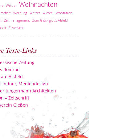
Weihnachten
re
Weiber
rschaft
Werbung
Wetter
Wichtel
Wohlfühlen
it
Zeitmanagement
Zum Glück gibt's Alsfeld
halt
Zuversicht
he Texte-Links
essische Zeitung
ss Romrod
afé Alsfeld
 Lindner, Mediendesign
er Jungermann Architekten
n – Zeitschrift
verein Gießen