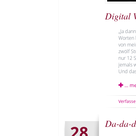
Digital 
„Ja dann
Worten 
von mei
zwölf S
nur 12 S
jemals 
Und das
… me
Verfasse
Da-da-d
28.