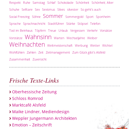
Respekt
Ruhe
Samstag
Schlaf
Schokolade
Schönheit
Schönheit; Alter
Schuhe
Selfcare
Sex
Sexismus
Silves
silvester
So geht's auch
Sommer
Social Freezing
Söhne
Sommergold
Sport
Sportheim
Sprache
Sprachnachricht
Stadtführer
Stärke
Stöpsel
Telefon
Tod im Beinhaus
Töpfern
Treue
Urlaub
Vergessen
Verkehr
Vorsätze
Wahnsinn
Vorstätze
Warten
Wechseljahre
Weiber
Weihnachten
Weltmeisterschaft
Werbung
Wetter
Wichtel
Wohlfühlen
Zahlen
Zeit
Zeitmanagement
Zum Glück gibt's Alsfeld
Zusammenhalt
Zuversicht
Frische Texte-Links
Oberhessische Zeitung
Schloss Romrod
Marktcafé Alsfeld
Maike Lindner, Mediendesign
Weppler Jungermann Architekten
Emotion – Zeitschrift