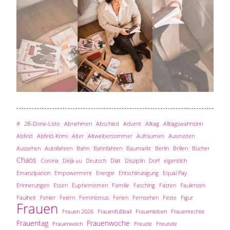
#
2B-Done-Liste
Abnehmen
Abschied
Advent
Alltag
Alltagswahnsinn
Alsfeld
Alsfeld-Krimi
Alter
Altweibersommer
Aufräumen
Ausmisten
Aussehen
Autofahren
Bahn
Bahnfahren
Baumarkt
Berlin
Brillen
Bücher
Chaos
Corona
Déjà-vu
Deutsch
Diät
Disziplin
Dorf
eigentlich
Emanzipation
Empowerment
Energie
Entschleunigung
Equal Pay
Erinnerungen
Essen
Euphemismen
Familie
Fasching
Fasten
Faulenzen
Faulheit
Fehler
Feiern
Feminismus
Ferien
Fernsehen
Feste
Figur
Frauen
Frauen 2026
Frauenfußball
Frauenleben
Frauenrechte
Frauentag
Frauenwoche
Frauenwoch
Freude
Freunde