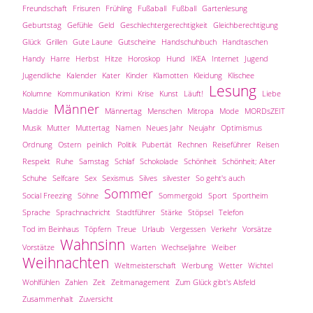
Freundschaft
Frisuren
Frühling
Fußaball
Fußball
Gartenlesung
Geburtstag
Gefühle
Geld
Geschlechtergerechtigkeit
Gleichberechtigung
Glück
Grillen
Gute Laune
Gutscheine
Handschuhbuch
Handtaschen
Handy
Harre
Herbst
Hitze
Horoskop
Hund
IKEA
Internet
Jugend
Jugendliche
Kalender
Kater
Kinder
Klamotten
Kleidung
Klischee
Lesung
Kolumne
Kommunikation
Krimi
Krise
Kunst
Läuft!
Liebe
Männer
Maddie
Männertag
Menschen
Mitropa
Mode
MORDsZEIT
Musik
Mutter
Muttertag
Namen
Neues Jahr
Neujahr
Optimismus
Ordnung
Ostern
peinlich
Politik
Pubertät
Rechnen
Reiseführer
Reisen
Respekt
Ruhe
Samstag
Schlaf
Schokolade
Schönheit
Schönheit; Alter
Schuhe
Selfcare
Sex
Sexismus
Silves
silvester
So geht's auch
Sommer
Social Freezing
Söhne
Sommergold
Sport
Sportheim
Sprache
Sprachnachricht
Stadtführer
Stärke
Stöpsel
Telefon
Tod im Beinhaus
Töpfern
Treue
Urlaub
Vergessen
Verkehr
Vorsätze
Wahnsinn
Vorstätze
Warten
Wechseljahre
Weiber
Weihnachten
Weltmeisterschaft
Werbung
Wetter
Wichtel
Wohlfühlen
Zahlen
Zeit
Zeitmanagement
Zum Glück gibt's Alsfeld
Zusammenhalt
Zuversicht