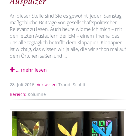
Ausputzer
An dieser Stelle sind Sie es gewohnt, jeden Samstag
maßgebliche Beiträge von gesellschaftspolitischer
Relevanz zu lesen. Auch heute widme ich mich – mit
den letzten Ausläufern der EM – einem Thema, das
uns alle tagtäglich betrifft: dem Klopapier. Klopapier
ist wichtig, das wissen wir ja alle, die wir schon mal auf
dem Örtchen saßen und …
… mehr lesen
28.
Juli
2016
Verfasser:
Traudi Schlitt
Bereich:
Kolumne