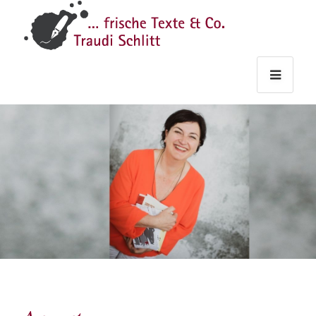
Traudi
–
Starts
Haupt
Theme
Seite
Haupt
Schlitt
Frische
Texte
&
Co.