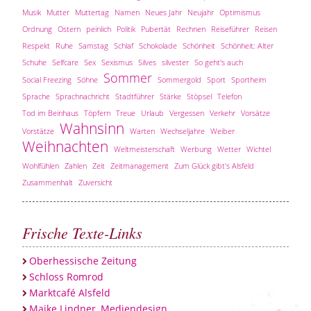
Musik
Mutter
Muttertag
Namen
Neues Jahr
Neujahr
Optimismus
Ordnung
Ostern
peinlich
Politik
Pubertät
Rechnen
Reiseführer
Reisen
Respekt
Ruhe
Samstag
Schlaf
Schokolade
Schönheit
Schönheit; Alter
Schuhe
Selfcare
Sex
Sexismus
Silves
silvester
So geht's auch
Sommer
Social Freezing
Söhne
Sommergold
Sport
Sportheim
Sprache
Sprachnachricht
Stadtführer
Stärke
Stöpsel
Telefon
Tod im Beinhaus
Töpfern
Treue
Urlaub
Vergessen
Verkehr
Vorsätze
Wahnsinn
Vorstätze
Warten
Wechseljahre
Weiber
Weihnachten
Weltmeisterschaft
Werbung
Wetter
Wichtel
Wohlfühlen
Zahlen
Zeit
Zeitmanagement
Zum Glück gibt's Alsfeld
Zusammenhalt
Zuversicht
Frische Texte-Links
Oberhessische Zeitung
Schloss Romrod
Marktcafé Alsfeld
Maike Lindner, Mediendesign