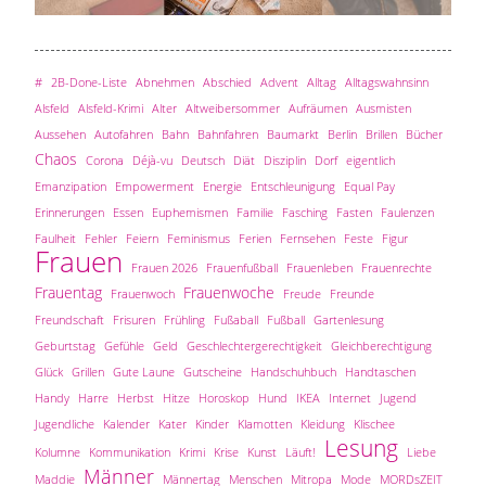
#
2B-Done-Liste
Abnehmen
Abschied
Advent
Alltag
Alltagswahnsinn
Alsfeld
Alsfeld-Krimi
Alter
Altweibersommer
Aufräumen
Ausmisten
Aussehen
Autofahren
Bahn
Bahnfahren
Baumarkt
Berlin
Brillen
Bücher
Chaos
Corona
Déjà-vu
Deutsch
Diät
Disziplin
Dorf
eigentlich
Emanzipation
Empowerment
Energie
Entschleunigung
Equal Pay
Erinnerungen
Essen
Euphemismen
Familie
Fasching
Fasten
Faulenzen
Faulheit
Fehler
Feiern
Feminismus
Ferien
Fernsehen
Feste
Figur
Frauen
Frauen 2026
Frauenfußball
Frauenleben
Frauenrechte
Frauentag
Frauenwoche
Frauenwoch
Freude
Freunde
Freundschaft
Frisuren
Frühling
Fußaball
Fußball
Gartenlesung
Geburtstag
Gefühle
Geld
Geschlechtergerechtigkeit
Gleichberechtigung
Glück
Grillen
Gute Laune
Gutscheine
Handschuhbuch
Handtaschen
Handy
Harre
Herbst
Hitze
Horoskop
Hund
IKEA
Internet
Jugend
Jugendliche
Kalender
Kater
Kinder
Klamotten
Kleidung
Klischee
Lesung
Kolumne
Kommunikation
Krimi
Krise
Kunst
Läuft!
Liebe
Männer
Maddie
Männertag
Menschen
Mitropa
Mode
MORDsZEIT