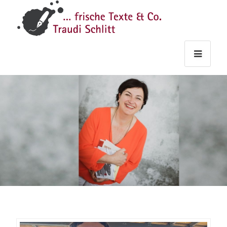
Traudi
–
Starts
Haupt
Theme
Seite
Haupt
Schlitt
Frische
Texte
&
Co.