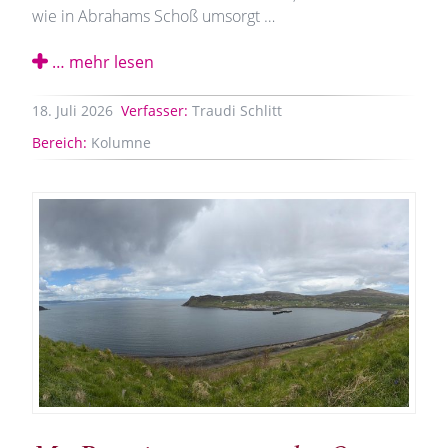
wie in Abrahams Schoß umsorgt …
… mehr lesen
18.
Juli
2026
Verfasser:
Traudi Schlitt
Bereich:
Kolumne