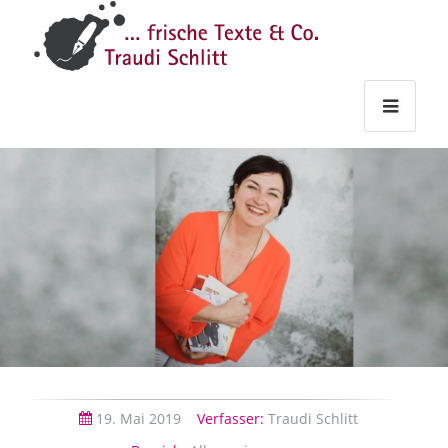
Traudi
–
Starts
Haupt
Theme
Seite
Haupt
Schlitt
Frische
Texte
&
Co.
19.
Mai
2019
Verfasser:
Traudi Schlitt