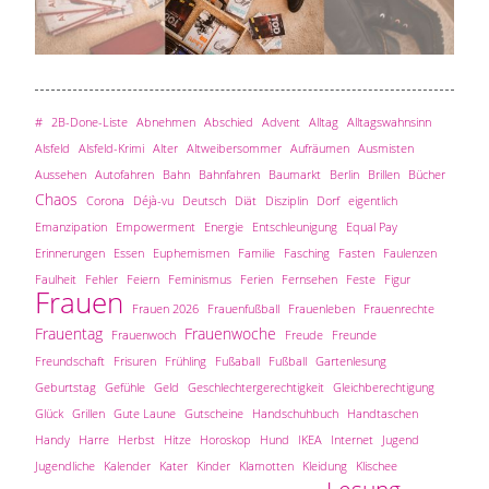
#
2B-Done-Liste
Abnehmen
Abschied
Advent
Alltag
Alltagswahnsinn
Alsfeld
Alsfeld-Krimi
Alter
Altweibersommer
Aufräumen
Ausmisten
Aussehen
Autofahren
Bahn
Bahnfahren
Baumarkt
Berlin
Brillen
Bücher
Chaos
Corona
Déjà-vu
Deutsch
Diät
Disziplin
Dorf
eigentlich
Emanzipation
Empowerment
Energie
Entschleunigung
Equal Pay
Erinnerungen
Essen
Euphemismen
Familie
Fasching
Fasten
Faulenzen
Faulheit
Fehler
Feiern
Feminismus
Ferien
Fernsehen
Feste
Figur
Frauen
Frauen 2026
Frauenfußball
Frauenleben
Frauenrechte
Frauentag
Frauenwoche
Frauenwoch
Freude
Freunde
Freundschaft
Frisuren
Frühling
Fußaball
Fußball
Gartenlesung
Geburtstag
Gefühle
Geld
Geschlechtergerechtigkeit
Gleichberechtigung
Glück
Grillen
Gute Laune
Gutscheine
Handschuhbuch
Handtaschen
Handy
Harre
Herbst
Hitze
Horoskop
Hund
IKEA
Internet
Jugend
Jugendliche
Kalender
Kater
Kinder
Klamotten
Kleidung
Klischee