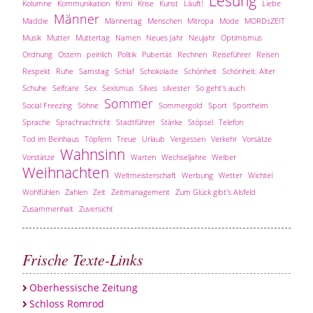
Lesung
Kolumne
Kommunikation
Krimi
Krise
Kunst
Läuft!
Liebe
Männer
Maddie
Männertag
Menschen
Mitropa
Mode
MORDsZEIT
Musik
Mutter
Muttertag
Namen
Neues Jahr
Neujahr
Optimismus
Ordnung
Ostern
peinlich
Politik
Pubertät
Rechnen
Reiseführer
Reisen
Respekt
Ruhe
Samstag
Schlaf
Schokolade
Schönheit
Schönheit; Alter
Schuhe
Selfcare
Sex
Sexismus
Silves
silvester
So geht's auch
Sommer
Social Freezing
Söhne
Sommergold
Sport
Sportheim
Sprache
Sprachnachricht
Stadtführer
Stärke
Stöpsel
Telefon
Tod im Beinhaus
Töpfern
Treue
Urlaub
Vergessen
Verkehr
Vorsätze
Wahnsinn
Vorstätze
Warten
Wechseljahre
Weiber
Weihnachten
Weltmeisterschaft
Werbung
Wetter
Wichtel
Wohlfühlen
Zahlen
Zeit
Zeitmanagement
Zum Glück gibt's Alsfeld
Zusammenhalt
Zuversicht
Frische Texte-Links
Oberhessische Zeitung
Schloss Romrod