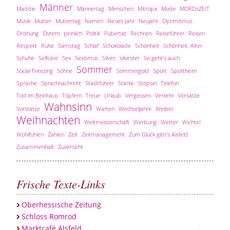
Männer
Maddie
Männertag
Menschen
Mitropa
Mode
MORDsZEIT
Musik
Mutter
Muttertag
Namen
Neues Jahr
Neujahr
Optimismus
Ordnung
Ostern
peinlich
Politik
Pubertät
Rechnen
Reiseführer
Reisen
Respekt
Ruhe
Samstag
Schlaf
Schokolade
Schönheit
Schönheit; Alter
Schuhe
Selfcare
Sex
Sexismus
Silves
silvester
So geht's auch
Sommer
Social Freezing
Söhne
Sommergold
Sport
Sportheim
Sprache
Sprachnachricht
Stadtführer
Stärke
Stöpsel
Telefon
Tod im Beinhaus
Töpfern
Treue
Urlaub
Vergessen
Verkehr
Vorsätze
Wahnsinn
Vorstätze
Warten
Wechseljahre
Weiber
Weihnachten
Weltmeisterschaft
Werbung
Wetter
Wichtel
Wohlfühlen
Zahlen
Zeit
Zeitmanagement
Zum Glück gibt's Alsfeld
Zusammenhalt
Zuversicht
Frische Texte-Links
Oberhessische Zeitung
Schloss Romrod
Marktcafé Alsfeld