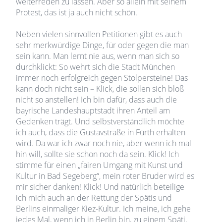
weiterreden zu lassen. Aber so allein mit seinem
Protest, das ist ja auch nicht schön.
Neben vielen sinnvollen Petitionen gibt es auch
sehr merkwürdige Dinge, für oder gegen die man
sein kann. Man lernt nie aus, wenn man sich so
durchklickt: So wehrt sich die Stadt München
immer noch erfolgreich gegen Stolpersteine! Das
kann doch nicht sein – Klick, die sollen sich bloß
nicht so anstellen! Ich bin dafür, dass auch die
bayrische Landeshauptstadt ihren Anteil am
Gedenken trägt. Und selbstverständlich möchte
ich auch, dass die Gustavstraße in Fürth erhalten
wird. Da war ich zwar noch nie, aber wenn ich mal
hin will, sollte sie schon noch da sein. Klick! Ich
stimme für einen „fairen Umgang mit Kunst und
Kultur in Bad Segeberg“, mein roter Bruder wird es
mir sicher danken! Klick! Und natürlich beteilige
ich mich auch an der Rettung der Spätis und
Berlins einmaliger Kiez-Kultur. Ich meine, ich gehe
jedes Mal, wenn ich in Berlin bin, zu einem Späti,