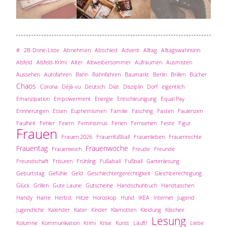
#
2B-Done-Liste
Abnehmen
Abschied
Advent
Alltag
Alltagswahnsinn
Alsfeld
Alsfeld-Krimi
Alter
Altweibersommer
Aufräumen
Ausmisten
Aussehen
Autofahren
Bahn
Bahnfahren
Baumarkt
Berlin
Brillen
Bücher
Chaos
Corona
Déjà-vu
Deutsch
Diät
Disziplin
Dorf
eigentlich
Emanzipation
Empowerment
Energie
Entschleunigung
Equal Pay
Erinnerungen
Essen
Euphemismen
Familie
Fasching
Fasten
Faulenzen
Faulheit
Fehler
Feiern
Feminismus
Ferien
Fernsehen
Feste
Figur
Frauen
Frauen 2026
Frauenfußball
Frauenleben
Frauenrechte
Frauentag
Frauenwoche
Frauenwoch
Freude
Freunde
Freundschaft
Frisuren
Frühling
Fußaball
Fußball
Gartenlesung
Geburtstag
Gefühle
Geld
Geschlechtergerechtigkeit
Gleichberechtigung
Glück
Grillen
Gute Laune
Gutscheine
Handschuhbuch
Handtaschen
Handy
Harre
Herbst
Hitze
Horoskop
Hund
IKEA
Internet
Jugend
Jugendliche
Kalender
Kater
Kinder
Klamotten
Kleidung
Klischee
Lesung
Kolumne
Kommunikation
Krimi
Krise
Kunst
Läuft!
Liebe