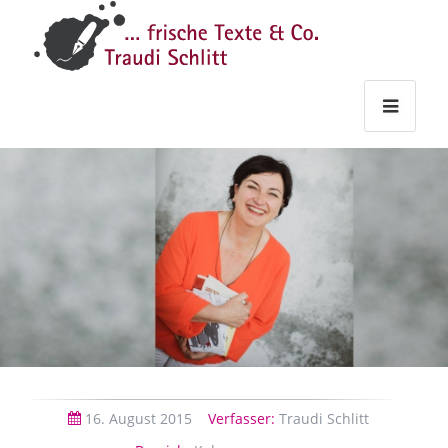
Traudi
–
Starts
Haupt
Theme
Seite
Haupt
Schlitt
Frische
Texte
&
Co.
16.
August
2015
Verfasser:
Traudi Schlitt