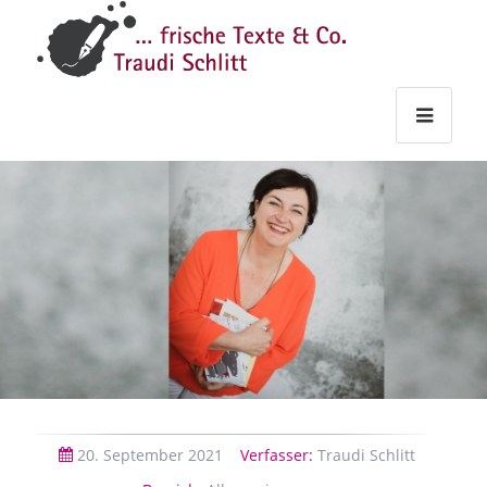
Traudi
–
Starts
Haupt
Theme
Seite
Haupt
Schlitt
Frische
Texte
&
Co.
20.
September
2021
Verfasser:
Traudi Schlitt