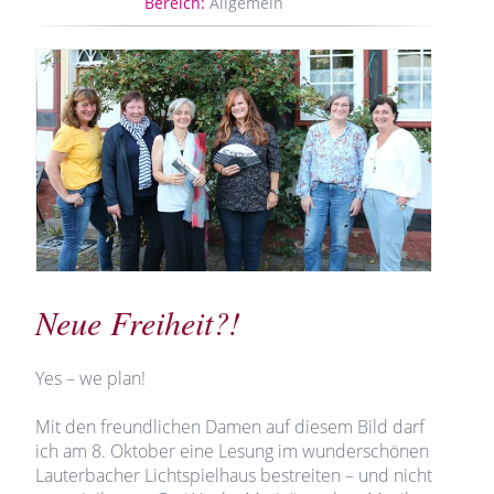
Bereich:
Allgemein
Neue Freiheit?!
Yes – we plan!
Mit den freundlichen Damen auf diesem Bild darf
ich am 8. Oktober eine Lesung im wunderschönen
Lauterbacher Lichtspielhaus bestreiten – und nicht