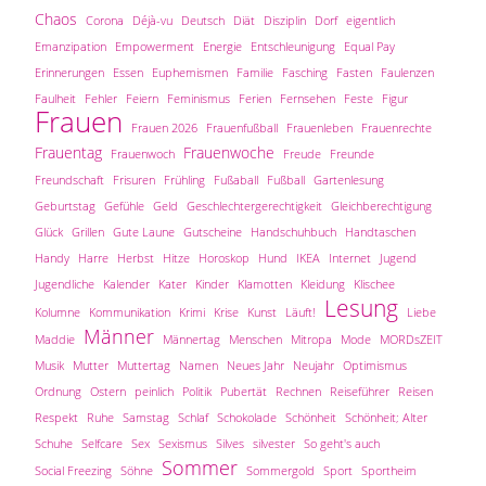
Chaos
Corona
Déjà-vu
Deutsch
Diät
Disziplin
Dorf
eigentlich
Emanzipation
Empowerment
Energie
Entschleunigung
Equal Pay
Erinnerungen
Essen
Euphemismen
Familie
Fasching
Fasten
Faulenzen
Faulheit
Fehler
Feiern
Feminismus
Ferien
Fernsehen
Feste
Figur
Frauen
Frauen 2026
Frauenfußball
Frauenleben
Frauenrechte
Frauentag
Frauenwoche
Frauenwoch
Freude
Freunde
Freundschaft
Frisuren
Frühling
Fußaball
Fußball
Gartenlesung
Geburtstag
Gefühle
Geld
Geschlechtergerechtigkeit
Gleichberechtigung
Glück
Grillen
Gute Laune
Gutscheine
Handschuhbuch
Handtaschen
Handy
Harre
Herbst
Hitze
Horoskop
Hund
IKEA
Internet
Jugend
Jugendliche
Kalender
Kater
Kinder
Klamotten
Kleidung
Klischee
Lesung
Kolumne
Kommunikation
Krimi
Krise
Kunst
Läuft!
Liebe
Männer
Maddie
Männertag
Menschen
Mitropa
Mode
MORDsZEIT
Musik
Mutter
Muttertag
Namen
Neues Jahr
Neujahr
Optimismus
Ordnung
Ostern
peinlich
Politik
Pubertät
Rechnen
Reiseführer
Reisen
Respekt
Ruhe
Samstag
Schlaf
Schokolade
Schönheit
Schönheit; Alter
Schuhe
Selfcare
Sex
Sexismus
Silves
silvester
So geht's auch
Sommer
Social Freezing
Söhne
Sommergold
Sport
Sportheim