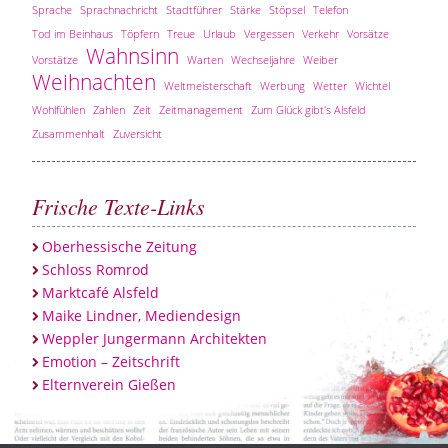
Sprache
Sprachnachricht
Stadtführer
Stärke
Stöpsel
Telefon
Tod im Beinhaus
Töpfern
Treue
Urlaub
Vergessen
Verkehr
Vorsätze
Wahnsinn
Vorstätze
Warten
Wechseljahre
Weiber
Weihnachten
Weltmeisterschaft
Werbung
Wetter
Wichtel
Wohlfühlen
Zahlen
Zeit
Zeitmanagement
Zum Glück gibt's Alsfeld
Zusammenhalt
Zuversicht
Frische Texte-Links
Oberhessische Zeitung
Schloss Romrod
Marktcafé Alsfeld
Maike Lindner, Mediendesign
Weppler Jungermann Architekten
Emotion – Zeitschrift
Elternverein Gießen