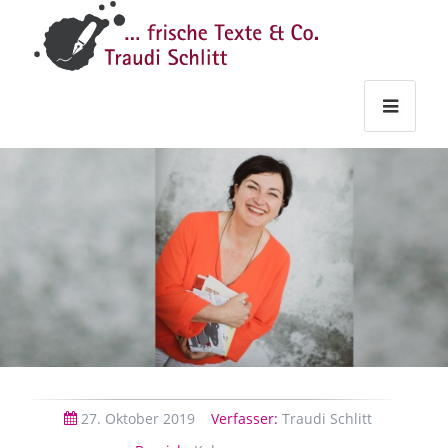
Traudi
–
Starts
Haupt
Theme
Seite
Haupt
Schlitt
Frische
Texte
&
Co.
27.
Oktober
2019
Verfasser:
Traudi Schlitt