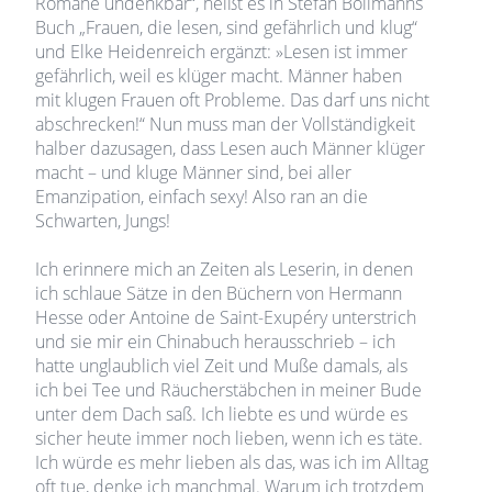
Romane undenkbar“, heißt es in Stefan Bollmanns
Buch „Frauen, die lesen, sind gefährlich und klug“
und Elke Heidenreich ergänzt: »Lesen ist immer
gefährlich, weil es klüger macht. Männer haben
mit klugen Frauen oft Probleme. Das darf uns nicht
abschrecken!“ Nun muss man der Vollständigkeit
halber dazusagen, dass Lesen auch Männer klüger
macht – und kluge Männer sind, bei aller
Emanzipation, einfach sexy! Also ran an die
Schwarten, Jungs!
Ich erinnere mich an Zeiten als Leserin, in denen
ich schlaue Sätze in den Büchern von Hermann
Hesse oder Antoine de Saint-Exupéry unterstrich
und sie mir ein Chinabuch herausschrieb – ich
hatte unglaublich viel Zeit und Muße damals, als
ich bei Tee und Räucherstäbchen in meiner Bude
unter dem Dach saß. Ich liebte es und würde es
sicher heute immer noch lieben, wenn ich es täte.
Ich würde es mehr lieben als das, was ich im Alltag
oft tue, denke ich manchmal. Warum ich trotzdem