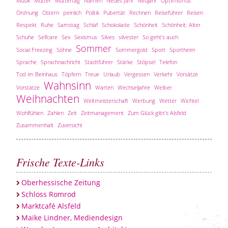
Musik
Mutter
Muttertag
Namen
Neues Jahr
Neujahr
Optimismus
Ordnung
Ostern
peinlich
Politik
Pubertät
Rechnen
Reiseführer
Reisen
Respekt
Ruhe
Samstag
Schlaf
Schokolade
Schönheit
Schönheit; Alter
Schuhe
Selfcare
Sex
Sexismus
Silves
silvester
So geht's auch
Sommer
Social Freezing
Söhne
Sommergold
Sport
Sportheim
Sprache
Sprachnachricht
Stadtführer
Stärke
Stöpsel
Telefon
Tod im Beinhaus
Töpfern
Treue
Urlaub
Vergessen
Verkehr
Vorsätze
Wahnsinn
Vorstätze
Warten
Wechseljahre
Weiber
Weihnachten
Weltmeisterschaft
Werbung
Wetter
Wichtel
Wohlfühlen
Zahlen
Zeit
Zeitmanagement
Zum Glück gibt's Alsfeld
Zusammenhalt
Zuversicht
Frische Texte-Links
Oberhessische Zeitung
Schloss Romrod
Marktcafé Alsfeld
Maike Lindner, Mediendesign