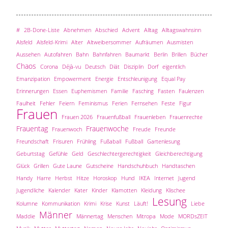
#
2B-Done-Liste
Abnehmen
Abschied
Advent
Alltag
Alltagswahnsinn
Alsfeld
Alsfeld-Krimi
Alter
Altweibersommer
Aufräumen
Ausmisten
Aussehen
Autofahren
Bahn
Bahnfahren
Baumarkt
Berlin
Brillen
Bücher
Chaos
Corona
Déjà-vu
Deutsch
Diät
Disziplin
Dorf
eigentlich
Emanzipation
Empowerment
Energie
Entschleunigung
Equal Pay
Erinnerungen
Essen
Euphemismen
Familie
Fasching
Fasten
Faulenzen
Faulheit
Fehler
Feiern
Feminismus
Ferien
Fernsehen
Feste
Figur
Frauen
Frauen 2026
Frauenfußball
Frauenleben
Frauenrechte
Frauentag
Frauenwoche
Frauenwoch
Freude
Freunde
Freundschaft
Frisuren
Frühling
Fußaball
Fußball
Gartenlesung
Geburtstag
Gefühle
Geld
Geschlechtergerechtigkeit
Gleichberechtigung
Glück
Grillen
Gute Laune
Gutscheine
Handschuhbuch
Handtaschen
Handy
Harre
Herbst
Hitze
Horoskop
Hund
IKEA
Internet
Jugend
Jugendliche
Kalender
Kater
Kinder
Klamotten
Kleidung
Klischee
Lesung
Kolumne
Kommunikation
Krimi
Krise
Kunst
Läuft!
Liebe
Männer
Maddie
Männertag
Menschen
Mitropa
Mode
MORDsZEIT