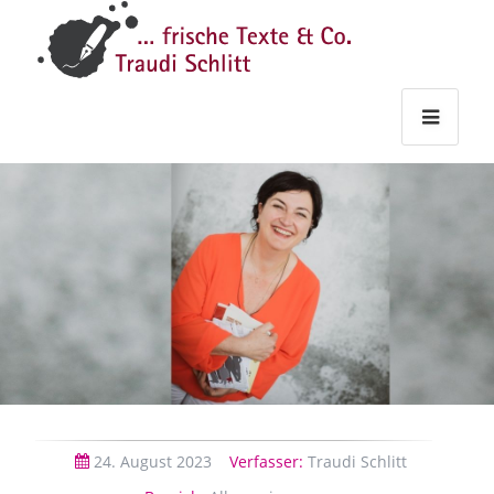
Traudi
–
Starts
Haupt
Theme
Seite
Haupt
Schlitt
Frische
Texte
&
Co.
24.
August
2023
Verfasser:
Traudi Schlitt