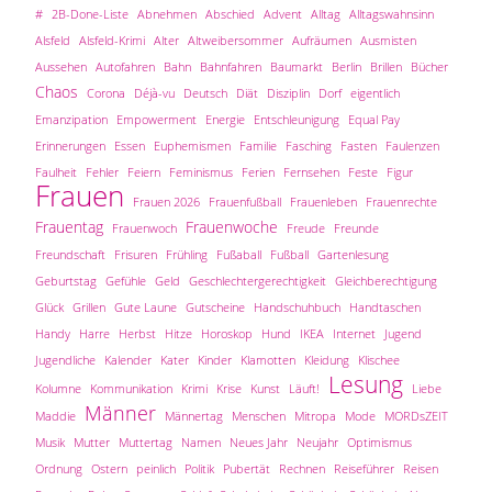
#
2B-Done-Liste
Abnehmen
Abschied
Advent
Alltag
Alltagswahnsinn
Alsfeld
Alsfeld-Krimi
Alter
Altweibersommer
Aufräumen
Ausmisten
Aussehen
Autofahren
Bahn
Bahnfahren
Baumarkt
Berlin
Brillen
Bücher
Chaos
Corona
Déjà-vu
Deutsch
Diät
Disziplin
Dorf
eigentlich
Emanzipation
Empowerment
Energie
Entschleunigung
Equal Pay
Erinnerungen
Essen
Euphemismen
Familie
Fasching
Fasten
Faulenzen
Faulheit
Fehler
Feiern
Feminismus
Ferien
Fernsehen
Feste
Figur
Frauen
Frauen 2026
Frauenfußball
Frauenleben
Frauenrechte
Frauentag
Frauenwoche
Frauenwoch
Freude
Freunde
Freundschaft
Frisuren
Frühling
Fußaball
Fußball
Gartenlesung
Geburtstag
Gefühle
Geld
Geschlechtergerechtigkeit
Gleichberechtigung
Glück
Grillen
Gute Laune
Gutscheine
Handschuhbuch
Handtaschen
Handy
Harre
Herbst
Hitze
Horoskop
Hund
IKEA
Internet
Jugend
Jugendliche
Kalender
Kater
Kinder
Klamotten
Kleidung
Klischee
Lesung
Kolumne
Kommunikation
Krimi
Krise
Kunst
Läuft!
Liebe
Männer
Maddie
Männertag
Menschen
Mitropa
Mode
MORDsZEIT
Musik
Mutter
Muttertag
Namen
Neues Jahr
Neujahr
Optimismus
Ordnung
Ostern
peinlich
Politik
Pubertät
Rechnen
Reiseführer
Reisen