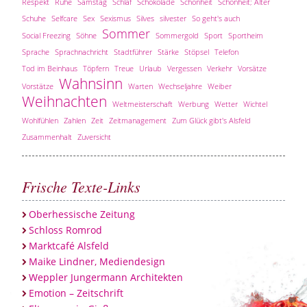
Respekt
Ruhe
Samstag
Schlaf
Schokolade
Schönheit
Schönheit; Alter
Schuhe
Selfcare
Sex
Sexismus
Silves
silvester
So geht's auch
Sommer
Social Freezing
Söhne
Sommergold
Sport
Sportheim
Sprache
Sprachnachricht
Stadtführer
Stärke
Stöpsel
Telefon
Tod im Beinhaus
Töpfern
Treue
Urlaub
Vergessen
Verkehr
Vorsätze
Wahnsinn
Vorstätze
Warten
Wechseljahre
Weiber
Weihnachten
Weltmeisterschaft
Werbung
Wetter
Wichtel
Wohlfühlen
Zahlen
Zeit
Zeitmanagement
Zum Glück gibt's Alsfeld
Zusammenhalt
Zuversicht
Frische Texte-Links
Oberhessische Zeitung
Schloss Romrod
Marktcafé Alsfeld
Maike Lindner, Mediendesign
Weppler Jungermann Architekten
Emotion – Zeitschrift