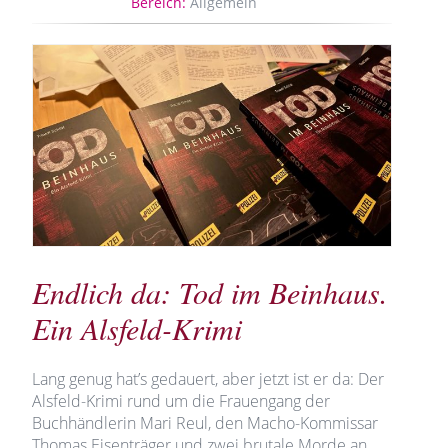
Bereich:
Allgemein
Endlich da: Tod im Beinhaus.
Ein Alsfeld-Krimi
Lang genug hat’s gedauert, aber jetzt ist er da: Der
Alsfeld-Krimi rund um die Frauengang der
Buchhändlerin Mari Reul, den Macho-Kommissar
Thomas Eisenträger und zwei brutale Morde an