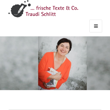
Traudi
–
Starts
Haupt
Theme
Seite
Haupt
Schlitt
Frische
Texte
&
Co.