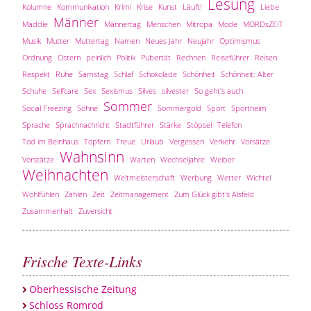
Lesung
Kolumne
Kommunikation
Krimi
Krise
Kunst
Läuft!
Liebe
Männer
Maddie
Männertag
Menschen
Mitropa
Mode
MORDsZEIT
Musik
Mutter
Muttertag
Namen
Neues Jahr
Neujahr
Optimismus
Ordnung
Ostern
peinlich
Politik
Pubertät
Rechnen
Reiseführer
Reisen
Respekt
Ruhe
Samstag
Schlaf
Schokolade
Schönheit
Schönheit; Alter
Schuhe
Selfcare
Sex
Sexismus
Silves
silvester
So geht's auch
Sommer
Social Freezing
Söhne
Sommergold
Sport
Sportheim
Sprache
Sprachnachricht
Stadtführer
Stärke
Stöpsel
Telefon
Tod im Beinhaus
Töpfern
Treue
Urlaub
Vergessen
Verkehr
Vorsätze
Wahnsinn
Vorstätze
Warten
Wechseljahre
Weiber
Weihnachten
Weltmeisterschaft
Werbung
Wetter
Wichtel
Wohlfühlen
Zahlen
Zeit
Zeitmanagement
Zum Glück gibt's Alsfeld
Zusammenhalt
Zuversicht
Frische Texte-Links
Oberhessische Zeitung
Schloss Romrod