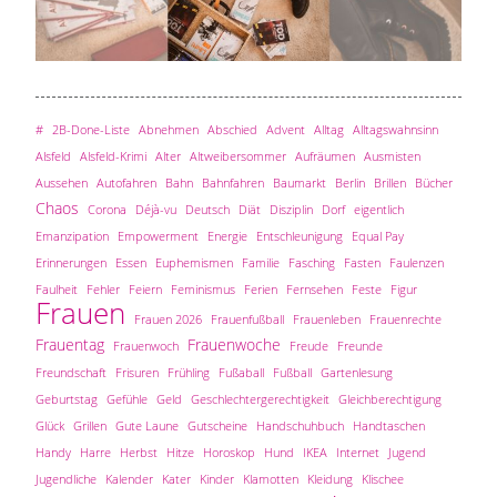
#
2B-Done-Liste
Abnehmen
Abschied
Advent
Alltag
Alltagswahnsinn
Alsfeld
Alsfeld-Krimi
Alter
Altweibersommer
Aufräumen
Ausmisten
Aussehen
Autofahren
Bahn
Bahnfahren
Baumarkt
Berlin
Brillen
Bücher
Chaos
Corona
Déjà-vu
Deutsch
Diät
Disziplin
Dorf
eigentlich
Emanzipation
Empowerment
Energie
Entschleunigung
Equal Pay
Erinnerungen
Essen
Euphemismen
Familie
Fasching
Fasten
Faulenzen
Faulheit
Fehler
Feiern
Feminismus
Ferien
Fernsehen
Feste
Figur
Frauen
Frauen 2026
Frauenfußball
Frauenleben
Frauenrechte
Frauentag
Frauenwoche
Frauenwoch
Freude
Freunde
Freundschaft
Frisuren
Frühling
Fußaball
Fußball
Gartenlesung
Geburtstag
Gefühle
Geld
Geschlechtergerechtigkeit
Gleichberechtigung
Glück
Grillen
Gute Laune
Gutscheine
Handschuhbuch
Handtaschen
Handy
Harre
Herbst
Hitze
Horoskop
Hund
IKEA
Internet
Jugend
Jugendliche
Kalender
Kater
Kinder
Klamotten
Kleidung
Klischee