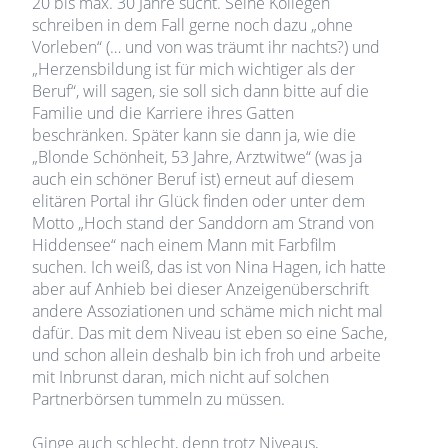
20 bis max. 30 Jahre sucht. Seine Kollegen
schreiben in dem Fall gerne noch dazu „ohne
Vorleben“ (… und von was träumt ihr nachts?) und
„Herzensbildung ist für mich wichtiger als der
Beruf“, will sagen, sie soll sich dann bitte auf die
Familie und die Karriere ihres Gatten
beschränken. Später kann sie dann ja, wie die
„Blonde Schönheit, 53 Jahre, Arztwitwe“ (was ja
auch ein schöner Beruf ist) erneut auf diesem
elitären Portal ihr Glück finden oder unter dem
Motto „Hoch stand der Sanddorn am Strand von
Hiddensee“ nach einem Mann mit Farbfilm
suchen. Ich weiß, das ist von Nina Hagen, ich hatte
aber auf Anhieb bei dieser Anzeigenüberschrift
andere Assoziationen und schäme mich nicht mal
dafür. Das mit dem Niveau ist eben so eine Sache,
und schon allein deshalb bin ich froh und arbeite
mit Inbrunst daran, mich nicht auf solchen
Partnerbörsen tummeln zu müssen.
Ginge auch schlecht, denn trotz Niveaus,