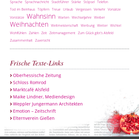
Sprache
Sprachnachricht
Stadtführer
Stärke
Stöpsel
Telefon
Tod im Beinhaus
Töpfern
Treue
Urlaub
Vergessen
Verkehr
Vorsätze
Wahnsinn
Vorstätze
Warten
Wechseljahre
Weiber
Weihnachten
Weltmeisterschaft
Werbung
Wetter
Wichtel
Wohlfühlen
Zahlen
Zeit
Zeitmanagement
Zum Glück gibt's Alsfeld
Zusammenhalt
Zuversicht
Frische Texte-Links
Oberhessische Zeitung
Schloss Romrod
Marktcafé Alsfeld
Maike Lindner, Mediendesign
Weppler Jungermann Architekten
Emotion – Zeitschrift
Elternverein Gießen