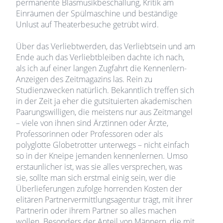
permanente Blasmusikbeschallung, Kritik am
Einräumen der Spülmaschine und beständige
Unlust auf Theaterbesuche getrübt wird.
Über das Verliebtwerden, das Verliebtsein und am
Ende auch das Verliebtbleiben dachte ich nach,
als ich auf einer langen Zugfahrt die Kennenlern-
Anzeigen des Zeitmagazins las. Rein zu
Studienzwecken natürlich. Bekanntlich treffen sich
in der Zeit ja eher die gutsituierten akademischen
Paarungswilligen, die meistens nur aus Zeitmangel
– viele von ihnen sind Ärztinnen oder Ärzte,
Professorinnen oder Professoren oder als
polyglotte Globetrotter unterwegs – nicht einfach
so in der Kneipe jemanden kennenlernen. Umso
erstaunlicher ist, was sie alles versprechen, was
sie, sollte man sich erstmal einig sein, wer die
Überlieferungen zufolge horrenden Kosten der
elitären Partnervermittlungsagentur trägt, mit ihrer
Partnerin oder ihrem Partner so alles machen
wollen. Besonders der Anteil von Männern, die mit