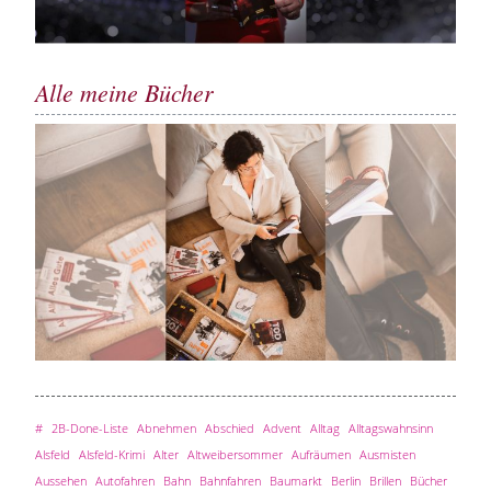
Alle meine Bücher
#
2B-Done-Liste
Abnehmen
Abschied
Advent
Alltag
Alltagswahnsinn
Alsfeld
Alsfeld-Krimi
Alter
Altweibersommer
Aufräumen
Ausmisten
Aussehen
Autofahren
Bahn
Bahnfahren
Baumarkt
Berlin
Brillen
Bücher