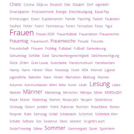
Chaos
Corona
Déjà-vu
Deutsch
Diät
Disziplin
Dorf
eigentlich
Emanzipation
Empowerment
Energie
Entschleunigung
Equal Pay
Erinnerungen
Essen
Euphemismen
Familie
Fasching
Fasten
Faulenzen
Faulheit
Fehler
Feiern
Feminismus
Ferien
Fernsehen
Feste
Figur
Frauen
Frauen 2026
Frauenfußball
Frauenleben
Frauenrechte
Frauentag
Frauenwoche
Frauenwoch
Freude
Freunde
Freundschaft
Frisuren
Frühling
Fußaball
Fußball
Gartenlesung
Geburtstag
Gefühle
Geld
Geschlechtergerechtigkeit
Gleichberechtigung
Glück
Grillen
Gute Laune
Gutscheine
Handschuhbuch
Handtaschen
Handy
Harre
Herbst
Hitze
Horoskop
Hund
IKEA
Internet
Jugend
Jugendliche
Kalender
Kater
Kinder
Klamotten
Kleidung
Klischee
Lesung
Kolumne
Kommunikation
Krimi
Krise
Kunst
Läuft!
Liebe
Männer
Maddie
Männertag
Menschen
Mitropa
Mode
MORDsZEIT
Musik
Mutter
Muttertag
Namen
Neues Jahr
Neujahr
Optimismus
Ordnung
Ostern
peinlich
Politik
Pubertät
Rechnen
Reiseführer
Reisen
Respekt
Ruhe
Samstag
Schlaf
Schokolade
Schönheit
Schönheit; Alter
Schuhe
Selfcare
Sex
Sexismus
Silves
silvester
So geht's auch
Sommer
Social Freezing
Söhne
Sommergold
Sport
Sportheim