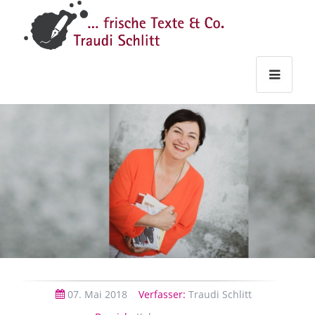
Traudi
–
Starts
Haupt
Theme
Seite
Haupt
Schlitt
Frische
Texte
&
Co.
07.
Mai
2018
Verfasser:
Traudi Schlitt