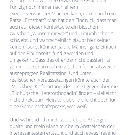
versorgt. Und wie eine erwachsene Frau über
Fünfzig noch immer nach einem
„Seelenverwandten“ suchen kann, ist mir auch ein
Rätsel. Ernsthaft? Man hat den Eindruck, dass man
auch auf dieser Kontaktseite ein bisschen
zwischen „Wünsch’ dir was“ und „Traumhochzeit“
schwebt, und wahrscheinlich glaubt hier keiner
keinem, sonst könnten ja die Männer ganz einfach
auf der Frauenseite fündig werden und
umgekehrt. Dass das offenbar nicht passiert, ist
zumindest schon mal ein Zeichen für ansatzweise
ausgeprägten Realitätssinn. Und unter
realistischen Voraussetzungen könnte auch der
„Musikbeg. Kieferorthopäde“ direkt gegenüber die
„Bildhübsche Kieferorthopädin“ finden – vielleicht
nicht direkt zum Heiraten, aber vielleicht doch für
eine Gemeinschaftspraxis, wer weiß.
Und während ich mich so durch die Anzeigen
quälte und mein Mann mir beim Anstreichen der
interessantesten erstaunt und auch etwas fragend