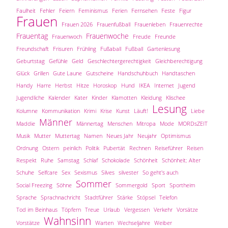
Faulheit
Fehler
Feiern
Feminismus
Ferien
Fernsehen
Feste
Figur
Frauen
Frauen 2026
Frauenfußball
Frauenleben
Frauenrechte
Frauentag
Frauenwoche
Frauenwoch
Freude
Freunde
Freundschaft
Frisuren
Frühling
Fußaball
Fußball
Gartenlesung
Geburtstag
Gefühle
Geld
Geschlechtergerechtigkeit
Gleichberechtigung
Glück
Grillen
Gute Laune
Gutscheine
Handschuhbuch
Handtaschen
Handy
Harre
Herbst
Hitze
Horoskop
Hund
IKEA
Internet
Jugend
Jugendliche
Kalender
Kater
Kinder
Klamotten
Kleidung
Klischee
Lesung
Kolumne
Kommunikation
Krimi
Krise
Kunst
Läuft!
Liebe
Männer
Maddie
Männertag
Menschen
Mitropa
Mode
MORDsZEIT
Musik
Mutter
Muttertag
Namen
Neues Jahr
Neujahr
Optimismus
Ordnung
Ostern
peinlich
Politik
Pubertät
Rechnen
Reiseführer
Reisen
Respekt
Ruhe
Samstag
Schlaf
Schokolade
Schönheit
Schönheit; Alter
Schuhe
Selfcare
Sex
Sexismus
Silves
silvester
So geht's auch
Sommer
Social Freezing
Söhne
Sommergold
Sport
Sportheim
Sprache
Sprachnachricht
Stadtführer
Stärke
Stöpsel
Telefon
Tod im Beinhaus
Töpfern
Treue
Urlaub
Vergessen
Verkehr
Vorsätze
Wahnsinn
Vorstätze
Warten
Wechseljahre
Weiber