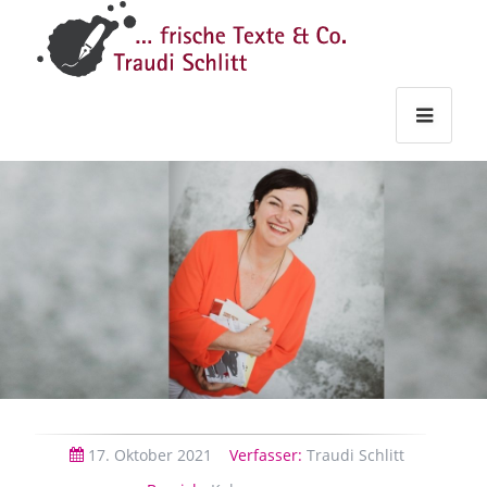
Traudi
–
Starts
Haupt
Theme
Seite
Haupt
Schlitt
Frische
Texte
&
Co.
17.
Oktober
2021
Verfasser:
Traudi Schlitt