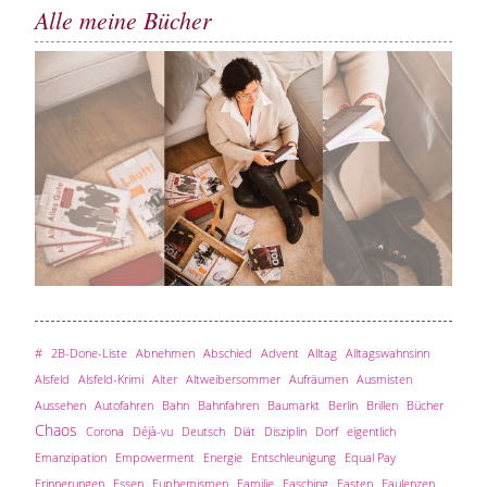
Alle meine Bücher
#
2B-Done-Liste
Abnehmen
Abschied
Advent
Alltag
Alltagswahnsinn
Alsfeld
Alsfeld-Krimi
Alter
Altweibersommer
Aufräumen
Ausmisten
Aussehen
Autofahren
Bahn
Bahnfahren
Baumarkt
Berlin
Brillen
Bücher
Chaos
Corona
Déjà-vu
Deutsch
Diät
Disziplin
Dorf
eigentlich
Emanzipation
Empowerment
Energie
Entschleunigung
Equal Pay
Erinnerungen
Essen
Euphemismen
Familie
Fasching
Fasten
Faulenzen