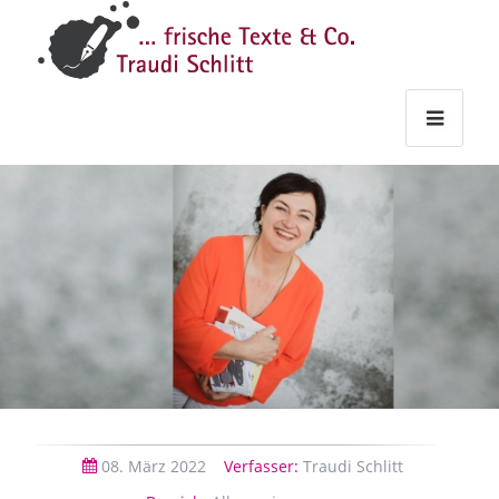
Traudi
–
Starts
Haupt
Theme
Seite
Haupt
Schlitt
Frische
Texte
&
Co.
08.
März
2022
Verfasser:
Traudi Schlitt