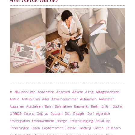
#
2B-Done-Liste
Abnehmen
Abschied
Advent
Alltag
Alltagswahnsinn
Alsfeld
Alsfeld-Krimi
Alter
Altweibersommer
Aufräumen
Ausmisten
Aussehen
Autofahren
Bahn
Bahnfahren
Baumarkt
Berlin
Brillen
Bücher
Chaos
Corona
Déjà-vu
Deutsch
Diät
Disziplin
Dorf
eigentlich
Emanzipation
Empowerment
Energie
Entschleunigung
Equal Pay
Erinnerungen
Essen
Euphemismen
Familie
Fasching
Fasten
Faulenzen