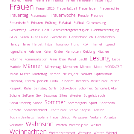
Faulheit
Fehler
Feiern
Feminismus
Ferien
Fernsehen
Feste
Figur
Frauen
Frauen 2026
Frauenfußball
Frauenleben
Frauenrechte
Frauentag
Frauenwoche
Frauenwoch
Freude
Freunde
Freundschaft
Frisuren
Frühling
Fußaball
Fußball
Gartenlesung
Geburtstag
Gefühle
Geld
Geschlechtergerechtigkeit
Gleichberechtigung
Glück
Grillen
Gute Laune
Gutscheine
Handschuhbuch
Handtaschen
Handy
Harre
Herbst
Hitze
Horoskop
Hund
IKEA
Internet
Jugend
Jugendliche
Kalender
Kater
Kinder
Klamotten
Kleidung
Klischee
Lesung
Kolumne
Kommunikation
Krimi
Krise
Kunst
Läuft!
Liebe
Männer
Maddie
Männertag
Menschen
Mitropa
Mode
MORDsZEIT
Musik
Mutter
Muttertag
Namen
Neues Jahr
Neujahr
Optimismus
Ordnung
Ostern
peinlich
Politik
Pubertät
Rechnen
Reiseführer
Reisen
Respekt
Ruhe
Samstag
Schlaf
Schokolade
Schönheit
Schönheit; Alter
Schuhe
Selfcare
Sex
Sexismus
Silves
silvester
So geht's auch
Sommer
Social Freezing
Söhne
Sommergold
Sport
Sportheim
Sprache
Sprachnachricht
Stadtführer
Stärke
Stöpsel
Telefon
Tod im Beinhaus
Töpfern
Treue
Urlaub
Vergessen
Verkehr
Vorsätze
Wahnsinn
Vorstätze
Warten
Wechseljahre
Weiber
Weihnachten
Weltmeisterschaft
Werbung
Wetter
Wichtel