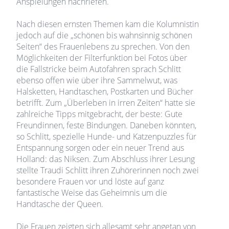
Anspielungen nachriefen.
Nach diesen ernsten Themen kam die Kolumnistin
jedoch auf die „schönen bis wahnsinnig schönen
Seiten“ des Frauenlebens zu sprechen. Von den
Möglichkeiten der Filterfunktion bei Fotos über
die Fallstricke beim Autofahren sprach Schlitt
ebenso offen wie über ihre Sammelwut, was
Halsketten, Handtaschen, Postkarten und Bücher
betrifft. Zum „Überleben in irren Zeiten“ hatte sie
zahlreiche Tipps mitgebracht, der beste: Gute
Freundinnen, feste Bindungen. Daneben könnten,
so Schlitt, spezielle Hunde- und Katzenpuzzles für
Entspannung sorgen oder ein neuer Trend aus
Holland: das Niksen. Zum Abschluss ihrer Lesung
stellte Traudi Schlitt ihren Zuhörerinnen noch zwei
besondere Frauen vor und löste auf ganz
fantastische Weise das Geheimnis um die
Handtasche der Queen.
Die Frauen zeigten sich allesamt sehr angetan von