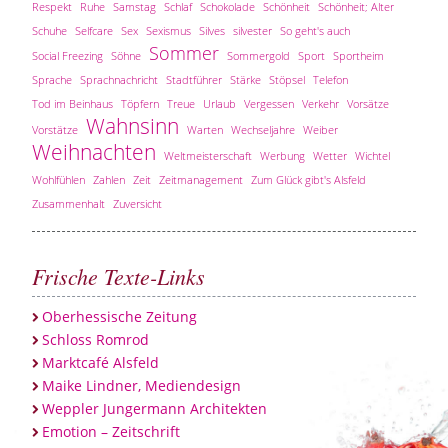
Respekt
Ruhe
Samstag
Schlaf
Schokolade
Schönheit
Schönheit; Alter
Schuhe
Selfcare
Sex
Sexismus
Silves
silvester
So geht's auch
Sommer
Social Freezing
Söhne
Sommergold
Sport
Sportheim
Sprache
Sprachnachricht
Stadtführer
Stärke
Stöpsel
Telefon
Tod im Beinhaus
Töpfern
Treue
Urlaub
Vergessen
Verkehr
Vorsätze
Wahnsinn
Vorstätze
Warten
Wechseljahre
Weiber
Weihnachten
Weltmeisterschaft
Werbung
Wetter
Wichtel
Wohlfühlen
Zahlen
Zeit
Zeitmanagement
Zum Glück gibt's Alsfeld
Zusammenhalt
Zuversicht
Frische Texte-Links
Oberhessische Zeitung
Schloss Romrod
Marktcafé Alsfeld
Maike Lindner, Mediendesign
Weppler Jungermann Architekten
Emotion – Zeitschrift