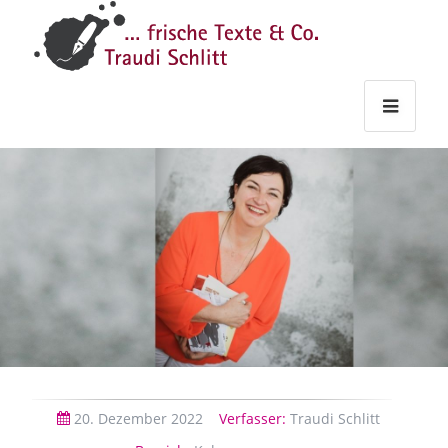
Traudi
–
Starts
Haupt
Theme
Seite
Haupt
Schlitt
Frische
Texte
&
Co.
20.
Dezember
2022
Verfasser:
Traudi Schlitt