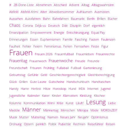
#
2B-Done-Liste
Abnehmen
Abschied
Advent
Alltag
Alltagswahnsinn
Alsfeld
Alsfeld-Krimi
Alter
Altweibersommer
Aufräumen
Ausmisten
Aussehen
Autofahren
Bahn
Bahnfahren
Baumarkt
Berlin
Brillen
Bücher
Chaos
Corona
Déjà-vu
Deutsch
Diät
Disziplin
Dorf
eigentlich
Emanzipation
Empowerment
Energie
Entschleunigung
Equal Pay
Erinnerungen
Essen
Euphemismen
Familie
Fasching
Fasten
Faulenzen
Faulheit
Fehler
Feiern
Feminismus
Ferien
Fernsehen
Feste
Figur
Frauen
Frauen 2026
Frauenfußball
Frauenleben
Frauenrechte
Frauentag
Frauenwoche
Frauenwoch
Freude
Freunde
Freundschaft
Frisuren
Frühling
Fußaball
Fußball
Gartenlesung
Geburtstag
Gefühle
Geld
Geschlechtergerechtigkeit
Gleichberechtigung
Glück
Grillen
Gute Laune
Gutscheine
Handschuhbuch
Handtaschen
Handy
Harre
Herbst
Hitze
Horoskop
Hund
IKEA
Internet
Jugend
Jugendliche
Kalender
Kater
Kinder
Klamotten
Kleidung
Klischee
Lesung
Kolumne
Kommunikation
Krimi
Krise
Kunst
Läuft!
Liebe
Männer
Maddie
Männertag
Menschen
Mitropa
Mode
MORDsZEIT
Musik
Mutter
Muttertag
Namen
Neues Jahr
Neujahr
Optimismus
Ordnung
Ostern
peinlich
Politik
Pubertät
Rechnen
Reiseführer
Reisen