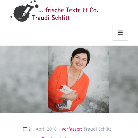
Traudi
–
Starts
Haupt
Theme
Seite
Haupt
Schlitt
Frische
Texte
&
Co.
21.
April
2018
Verfasser:
Traudi Schlitt