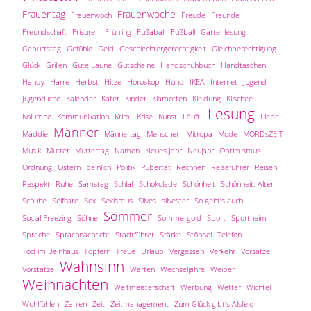
Frauentag
Frauenwoche
Frauenwoch
Freude
Freunde
Freundschaft
Frisuren
Frühling
Fußaball
Fußball
Gartenlesung
Geburtstag
Gefühle
Geld
Geschlechtergerechtigkeit
Gleichberechtigung
Glück
Grillen
Gute Laune
Gutscheine
Handschuhbuch
Handtaschen
Handy
Harre
Herbst
Hitze
Horoskop
Hund
IKEA
Internet
Jugend
Jugendliche
Kalender
Kater
Kinder
Klamotten
Kleidung
Klischee
Lesung
Kolumne
Kommunikation
Krimi
Krise
Kunst
Läuft!
Liebe
Männer
Maddie
Männertag
Menschen
Mitropa
Mode
MORDsZEIT
Musik
Mutter
Muttertag
Namen
Neues Jahr
Neujahr
Optimismus
Ordnung
Ostern
peinlich
Politik
Pubertät
Rechnen
Reiseführer
Reisen
Respekt
Ruhe
Samstag
Schlaf
Schokolade
Schönheit
Schönheit; Alter
Schuhe
Selfcare
Sex
Sexismus
Silves
silvester
So geht's auch
Sommer
Social Freezing
Söhne
Sommergold
Sport
Sportheim
Sprache
Sprachnachricht
Stadtführer
Stärke
Stöpsel
Telefon
Tod im Beinhaus
Töpfern
Treue
Urlaub
Vergessen
Verkehr
Vorsätze
Wahnsinn
Vorstätze
Warten
Wechseljahre
Weiber
Weihnachten
Weltmeisterschaft
Werbung
Wetter
Wichtel
Wohlfühlen
Zahlen
Zeit
Zeitmanagement
Zum Glück gibt's Alsfeld