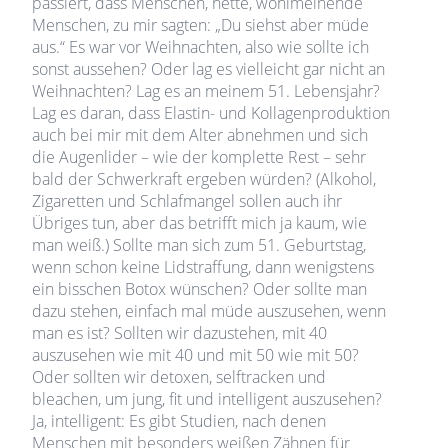
passiert, dass Menschen, nette, wohlmeinende
Menschen, zu mir sagten: „Du siehst aber müde
aus.“ Es war vor Weihnachten, also wie sollte ich
sonst aussehen? Oder lag es vielleicht gar nicht an
Weihnachten? Lag es an meinem 51. Lebensjahr?
Lag es daran, dass Elastin- und Kollagenproduktion
auch bei mir mit dem Alter abnehmen und sich
die Augenlider – wie der komplette Rest – sehr
bald der Schwerkraft ergeben würden? (Alkohol,
Zigaretten und Schlafmangel sollen auch ihr
Übriges tun, aber das betrifft mich ja kaum, wie
man weiß.) Sollte man sich zum 51. Geburtstag,
wenn schon keine Lidstraffung, dann wenigstens
ein bisschen Botox wünschen? Oder sollte man
dazu stehen, einfach mal müde auszusehen, wenn
man es ist? Sollten wir dazustehen, mit 40
auszusehen wie mit 40 und mit 50 wie mit 50?
Oder sollten wir detoxen, selftracken und
bleachen, um jung, fit und intelligent auszusehen?
Ja, intelligent: Es gibt Studien, nach denen
Menschen mit besonders weißen Zähnen für