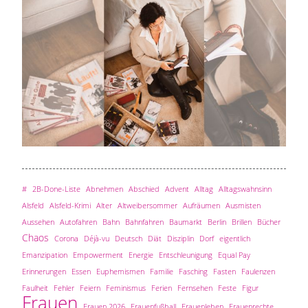
#
2B-Done-Liste
Abnehmen
Abschied
Advent
Alltag
Alltagswahnsinn
Alsfeld
Alsfeld-Krimi
Alter
Altweibersommer
Aufräumen
Ausmisten
Aussehen
Autofahren
Bahn
Bahnfahren
Baumarkt
Berlin
Brillen
Bücher
Chaos
Corona
Déjà-vu
Deutsch
Diät
Disziplin
Dorf
eigentlich
Emanzipation
Empowerment
Energie
Entschleunigung
Equal Pay
Erinnerungen
Essen
Euphemismen
Familie
Fasching
Fasten
Faulenzen
Faulheit
Fehler
Feiern
Feminismus
Ferien
Fernsehen
Feste
Figur
Frauen
Frauen 2026
Frauenfußball
Frauenleben
Frauenrechte