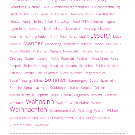
Geburtstag
Gefühle
Geld
Geschlechtergerechtigkeit
Gleichberechtigung
Glück
Grillen
Gute Laune
Gutscheine
Handschuhbuch
Handtaschen
Handy
Harre
Herbst
Hitze
Horoskop
Hund
IKEA
Internet
Jugend
Jugendliche
Kalender
Kater
Kinder
Klamotten
Kleidung
Klischee
Lesung
Kolumne
Kommunikation
Krimi
Krise
Kunst
Läuft!
Liebe
Männer
Maddie
Männertag
Menschen
Mitropa
Mode
MORDsZEIT
Musik
Mutter
Muttertag
Namen
Neues Jahr
Neujahr
Optimismus
Ordnung
Ostern
peinlich
Politik
Pubertät
Rechnen
Reiseführer
Reisen
Respekt
Ruhe
Samstag
Schlaf
Schokolade
Schönheit
Schönheit; Alter
Schuhe
Selfcare
Sex
Sexismus
Silves
silvester
So geht's auch
Sommer
Social Freezing
Söhne
Sommergold
Sport
Sportheim
Sprache
Sprachnachricht
Stadtführer
Stärke
Stöpsel
Telefon
Tod im Beinhaus
Töpfern
Treue
Urlaub
Vergessen
Verkehr
Vorsätze
Wahnsinn
Vorstätze
Warten
Wechseljahre
Weiber
Weihnachten
Weltmeisterschaft
Werbung
Wetter
Wichtel
Wohlfühlen
Zahlen
Zeit
Zeitmanagement
Zum Glück gibt's Alsfeld
Zusammenhalt
Zuversicht