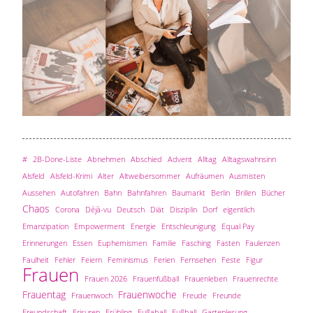
#
2B-Done-Liste
Abnehmen
Abschied
Advent
Alltag
Alltagswahnsinn
Alsfeld
Alsfeld-Krimi
Alter
Altweibersommer
Aufräumen
Ausmisten
Aussehen
Autofahren
Bahn
Bahnfahren
Baumarkt
Berlin
Brillen
Bücher
Chaos
Corona
Déjà-vu
Deutsch
Diät
Disziplin
Dorf
eigentlich
Emanzipation
Empowerment
Energie
Entschleunigung
Equal Pay
Erinnerungen
Essen
Euphemismen
Familie
Fasching
Fasten
Faulenzen
Faulheit
Fehler
Feiern
Feminismus
Ferien
Fernsehen
Feste
Figur
Frauen
Frauen 2026
Frauenfußball
Frauenleben
Frauenrechte
Frauentag
Frauenwoche
Frauenwoch
Freude
Freunde
Freundschaft
Frisuren
Frühling
Fußaball
Fußball
Gartenlesung