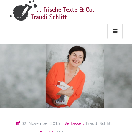
Traudi
–
Starts
Haupt
Theme
Seite
Haupt
Schlitt
Frische
Texte
&
Co.
02.
November
2015
Verfasser:
Traudi Schlitt