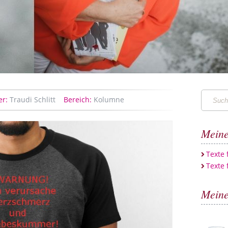
Suchen
er:
Traudi Schlitt
Bereich:
Kolumne
…
Meine
Texte
Texte 
Meine