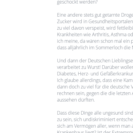
geschockt werden?
Eine andere stets gut getarnte Droge
Zucker wird in Gesundheitsportalen e
zu viel davon verspeist, wird fettlei
Krankheiten wie Arthritis, Asthma od
ich meine, da wären schon mal ein p
dass alljährlich im Sommerloch die 
Und dann der Deutschen Lieblingse
verarbeitet zu Wurst! Darüber wolle
Diabetes, Herz- und Gefäßerkrankun
Ich glaube allerdings, dass eine 
dann doch zu viel für die deutsche 
rechnen sein, gegen die die letzte
aussehen dürften.
Dass diese Dinge alle ungesund sind, 
zu sein, sich undiskriminiert entsch
sich am Vermögen aller, wenn man 
Krankenhaus liegt? Ist der Extremspo