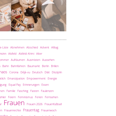
-Liste
Abnehmen
Abschied
Advent
Alltag
nsinn
Alsfeld
Alsfeld-Krimi
Alter
sommer
Aufräumen
Ausmisten
Aussehen
n
Bahn
Bahnfahren
Baumarkt
Berlin
Brillen
haos
Corona
Déjà-vu
Deutsch
Diät
Disziplin
tlich
Emanzipation
Empowerment
Energie
igung
Equal Pay
Erinnerungen
Essen
men
Familie
Fasching
Fasten
Faulenzen
ehler
Feiern
Feminismus
Ferien
Fernsehen
Frauen
ur
Frauen 2026
Frauenfußball
Frauentag
en
Frauenrechte
Frauenwoch