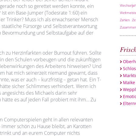
 gerade noch so gerettet werden konnte, ein
Wechseljah
Ist ein Base-Jumper (Todesrate 1:60) ein
Weltmeiste
er Trinker? Muss ich als erwachsener Mensch
Zahlen
Ze
staatliche Fürsorge und Selbstverantwortung
Zusammen
en Bevormundung und Selbstaufgabe auf der
Frisc
uch zu Herzinfarkten oder Burnout führen. Sollte
g in den Schulen vorbeugen und die zukünftigen
Oberh
 Nebenwirkungen des Arbeitens hinweisen? Und
Schlo
rum hat mich seinerzeit niemand gewarnt, dass
Marktc
te, was er auch – kurzfristig – getan hat. Ein T-
Maike
 hätte sicher Schlimmes verhindert. Wenn ich
Weppl
 angesichts des Michaels darin sehr
Emotio
hätte es auf jeden Fall probiert mit ihm… Zu
Eltern
im Computerspielen geht in allen relevanten
so immer schön zu Hause bleibt, an Karotten
 trinkt und an eurem Computer nichts