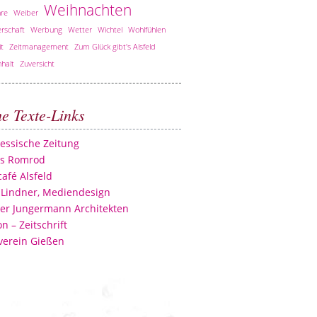
Weihnachten
re
Weiber
rschaft
Werbung
Wetter
Wichtel
Wohlfühlen
it
Zeitmanagement
Zum Glück gibt's Alsfeld
halt
Zuversicht
he Texte-Links
essische Zeitung
ss Romrod
afé Alsfeld
 Lindner, Mediendesign
er Jungermann Architekten
n – Zeitschrift
verein Gießen