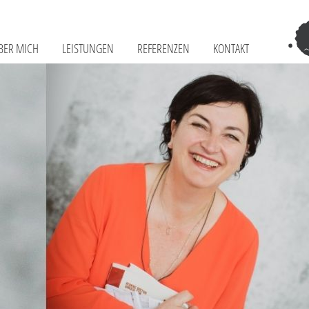
BER MICH
LEISTUNGEN
REFERENZEN
KONTAKT
Tr
–
Sch
Fr
Te
&
Co