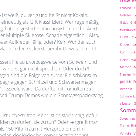
Frauen
Frühling
F
 ist weiß, pulverig und heißt nicht Kokain.
Gefühle
G
indeutig als Gift klassifiziert: Wer regelmäßig
Glück
Gril
big, hat ein gestörtes Immunsystem und riskiert
Handtasch
er Multiple Sklerose. Schade eigentlich… Also,
Hund
IKE
aar Aufkleber fällig, oder? Kein Wunder auch,
Kinder
Kl
Mär von der Zuckersteuer ihr Unwesen treibt.
Kommunika
Liebe
Ma
ssen: Fleisch, vorzugsweise vom Schwein und
Mitropa
M
n wir erst gar nicht sprechen. Oder doch?!
Namen
N
gen sind die Folge von zu viel Fleischkonsum.
Kampagne gegen Schnitzel und Schwartenmagen
peinlich
Po
Volksseele wäre. Da dürfte mit Tumulten zu
Respekt
n Anti-Trump-Demos wie ein Sonntagsspaziergang
Schönheit; 
silvester
S
Somm
ist unbestritten. Aber ist es starrsinnig, dafür
Sprachnach
eiden zu dürfen, sie zu tun? Oder vergreift man
Tod im Be
als 150-Kilo-Frau mit Herzproblemen im
Verkehr
V
rtler, der leider bei seiner achten Mount-