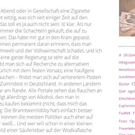
 Abend oder in Gesellschaft eine Zigarette
t witzig, was sich seit einiger Zeit auf den
s soll es ja auch nicht sein. Is‘ klar. Als nur
immer die Schachteln gekauft, die auf zu
en. Das hätte mir gut in den Kram gepasst.
n einen permanent daran erinnern, dass man
Umwelt und der Volkswirtschaft schadet, und ich
#
2B-Done
eine ganze Regierung so sehr auf die
Alltagswah
bt man sich auf Recherche zu alternativen
Altweiber
rlich mit dem festen Vorsatz, eine häufigere
auchen – findet man sich auf verlorenem Posten
Autofahre
1. Zumindest in Deutschland. In anderen Ländern
C
Bücher
nur am Rande. Alle Portale sehen das Rauchen an
Dorf
eigen
olgt allerdings von Alkohol, den man in
Entschleun
 zu kaufen bekommt (nicht, dass mich das
Euphemis
ng: Die Branntweinlobby hat’s einfach besser
Faulheit
F
ht können die meisten Politiker auch eher auf
Feste
Fig
er weiß… Und wer will schon in einer kleinen
Frauenleb
ld einer Säuferleber auf der Wodkaflasche