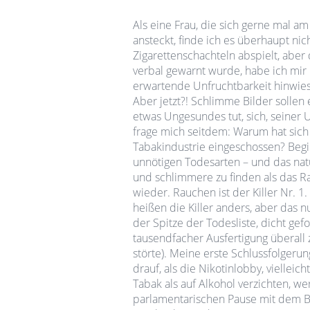
Als eine Frau, die sich gerne mal am
ansteckt, finde ich es überhaupt nich
Zigarettenschachteln abspielt, aber da
verbal gewarnt wurde, habe ich mir 
erwartende Unfruchtbarkeit hinwies
Aber jetzt?! Schlimme Bilder solle
etwas Ungesundes tut, sich, seiner 
frage mich seitdem: Warum hat sich 
Tabakindustrie eingeschossen? Begi
unnötigen Todesarten – und das natü
und schlimmere zu finden als das R
wieder. Rauchen ist der Killer Nr. 
heißen die Killer anders, aber das 
der Spitze der Todesliste, dicht gef
tausendfacher Ausfertigung überall
störte). Meine erste Schlussfolgeru
drauf, als die Nikotinlobby, vielleic
Tabak als auf Alkohol verzichten, w
parlamentarischen Pause mit dem Bi