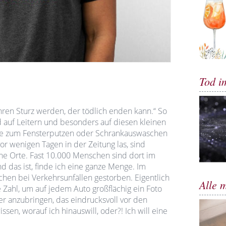
Tod i
Ihren Sturz werden, der tödlich enden kann.“ So
d auf Leitern und besonders auf diesen kleinen
erne zum Fensterputzen oder Schrankauswaschen
vor wenigen Tagen in der Zeitung las, sind
he Orte. Fast 10.000 Menschen sind dort im
das ist, finde ich eine ganze Menge. Im
hen bei Verkehrsunfällen gestorben. Eigentlich
Alle 
Zahl, um auf jedem Auto großflächig ein Foto
r anzubringen, das eindrucksvoll vor den
sen, worauf ich hinauswill, oder?! Ich will eine