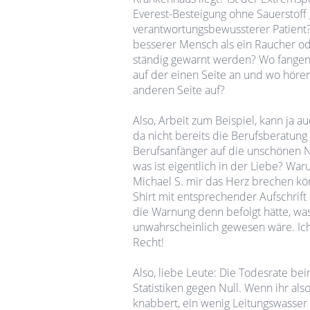
Everest-Besteigung ohne Sauerstoff
verantwortungsbewussterer Patient? 
besserer Mensch als ein Raucher od
ständig gewarnt werden? Wo fangen 
auf der einen Seite an und wo hör
anderen Seite auf?
Also, Arbeit zum Beispiel, kann ja a
da nicht bereits die Berufsberatun
Berufsanfänger auf die unschönen
was ist eigentlich in der Liebe? Wa
Michael S. mir das Herz brechen könn
Shirt mit entsprechender Aufschrift
die Warnung denn befolgt hätte, was
unwahrscheinlich gewesen wäre. Ich 
Recht!
Also, liebe Leute: Die Todesrate be
Statistiken gegen Null. Wenn ihr al
knabbert, ein wenig Leitungswasser