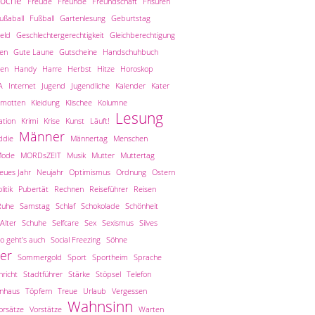
woche
Freude
Freunde
Freundschaft
Frisuren
ußaball
Fußball
Gartenlesung
Geburtstag
eld
Geschlechtergerechtigkeit
Gleichberechtigung
len
Gute Laune
Gutscheine
Handschuhbuch
en
Handy
Harre
Herbst
Hitze
Horoskop
A
Internet
Jugend
Jugendliche
Kalender
Kater
amotten
Kleidung
Klischee
Kolumne
Lesung
tion
Krimi
Krise
Kunst
Läuft!
Männer
ddie
Männertag
Menschen
ode
MORDsZEIT
Musik
Mutter
Muttertag
eues Jahr
Neujahr
Optimismus
Ordnung
Ostern
litik
Pubertät
Rechnen
Reiseführer
Reisen
Ruhe
Samstag
Schlaf
Schokolade
Schönheit
Alter
Schuhe
Selfcare
Sex
Sexismus
Silves
o geht's auch
Social Freezing
Söhne
er
Sommergold
Sport
Sportheim
Sprache
richt
Stadtführer
Stärke
Stöpsel
Telefon
inhaus
Töpfern
Treue
Urlaub
Vergessen
Wahnsinn
orsätze
Vorstätze
Warten