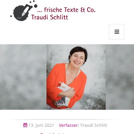
Traudi
–
Starts
Haupt
Theme
Seite
Haupt
Schlitt
Frische
Texte
&
Co.
13.
Juni
2021
Verfasser:
Traudi Schlitt