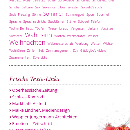
Respekt
Ruhe
Samstag
Schlaf
Schokolade
Schönheit
Schönheit; Alter
Schuhe
Selfcare
Sex
Sexismus
Silves
silvester
So geht's auch
Sommer
Social Freezing
Söhne
Sommergold
Sport
Sportheim
Sprache
Sprachnachricht
Stadtführer
Stärke
Stöpsel
Telefon
Tod im Beinhaus
Töpfern
Treue
Urlaub
Vergessen
Verkehr
Vorsätze
Wahnsinn
Vorstätze
Warten
Wechseljahre
Weiber
Weihnachten
Weltmeisterschaft
Werbung
Wetter
Wichtel
Wohlfühlen
Zahlen
Zeit
Zeitmanagement
Zum Glück gibt's Alsfeld
Zusammenhalt
Zuversicht
Frische Texte-Links
Oberhessische Zeitung
Schloss Romrod
Marktcafé Alsfeld
Maike Lindner, Mediendesign
Weppler Jungermann Architekten
Emotion – Zeitschrift