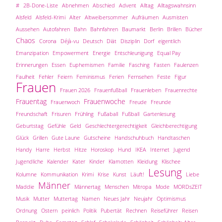
#
2B-Done-Liste
Abnehmen
Abschied
Advent
Alltag
Alltagswahnsinn
Alsfeld
Alsfeld-Krimi
Alter
Altweibersommer
Aufräumen
Ausmisten
Aussehen
Autofahren
Bahn
Bahnfahren
Baumarkt
Berlin
Brillen
Bücher
Chaos
Corona
Déjà-vu
Deutsch
Diät
Disziplin
Dorf
eigentlich
Emanzipation
Empowerment
Energie
Entschleunigung
Equal Pay
Erinnerungen
Essen
Euphemismen
Familie
Fasching
Fasten
Faulenzen
Faulheit
Fehler
Feiern
Feminismus
Ferien
Fernsehen
Feste
Figur
Frauen
Frauen 2026
Frauenfußball
Frauenleben
Frauenrechte
Frauentag
Frauenwoche
Frauenwoch
Freude
Freunde
Freundschaft
Frisuren
Frühling
Fußaball
Fußball
Gartenlesung
Geburtstag
Gefühle
Geld
Geschlechtergerechtigkeit
Gleichberechtigung
Glück
Grillen
Gute Laune
Gutscheine
Handschuhbuch
Handtaschen
Handy
Harre
Herbst
Hitze
Horoskop
Hund
IKEA
Internet
Jugend
Jugendliche
Kalender
Kater
Kinder
Klamotten
Kleidung
Klischee
Lesung
Kolumne
Kommunikation
Krimi
Krise
Kunst
Läuft!
Liebe
Männer
Maddie
Männertag
Menschen
Mitropa
Mode
MORDsZEIT
Musik
Mutter
Muttertag
Namen
Neues Jahr
Neujahr
Optimismus
Ordnung
Ostern
peinlich
Politik
Pubertät
Rechnen
Reiseführer
Reisen