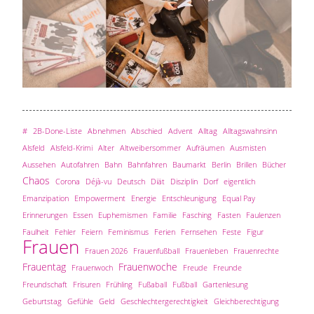
#
2B-Done-Liste
Abnehmen
Abschied
Advent
Alltag
Alltagswahnsinn
Alsfeld
Alsfeld-Krimi
Alter
Altweibersommer
Aufräumen
Ausmisten
Aussehen
Autofahren
Bahn
Bahnfahren
Baumarkt
Berlin
Brillen
Bücher
Chaos
Corona
Déjà-vu
Deutsch
Diät
Disziplin
Dorf
eigentlich
Emanzipation
Empowerment
Energie
Entschleunigung
Equal Pay
Erinnerungen
Essen
Euphemismen
Familie
Fasching
Fasten
Faulenzen
Faulheit
Fehler
Feiern
Feminismus
Ferien
Fernsehen
Feste
Figur
Frauen
Frauen 2026
Frauenfußball
Frauenleben
Frauenrechte
Frauentag
Frauenwoche
Frauenwoch
Freude
Freunde
Freundschaft
Frisuren
Frühling
Fußaball
Fußball
Gartenlesung
Geburtstag
Gefühle
Geld
Geschlechtergerechtigkeit
Gleichberechtigung