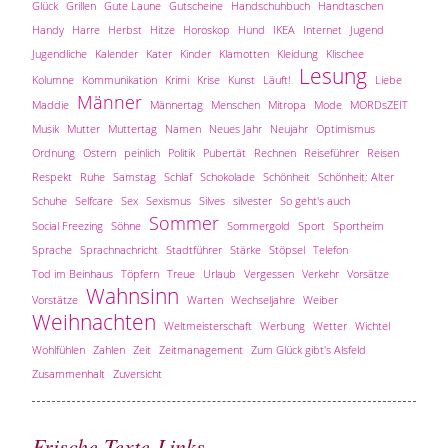
Glück
Grillen
Gute Laune
Gutscheine
Handschuhbuch
Handtaschen
Handy
Harre
Herbst
Hitze
Horoskop
Hund
IKEA
Internet
Jugend
Jugendliche
Kalender
Kater
Kinder
Klamotten
Kleidung
Klischee
Lesung
Kolumne
Kommunikation
Krimi
Krise
Kunst
Läuft!
Liebe
Männer
Maddie
Männertag
Menschen
Mitropa
Mode
MORDsZEIT
Musik
Mutter
Muttertag
Namen
Neues Jahr
Neujahr
Optimismus
Ordnung
Ostern
peinlich
Politik
Pubertät
Rechnen
Reiseführer
Reisen
Respekt
Ruhe
Samstag
Schlaf
Schokolade
Schönheit
Schönheit; Alter
Schuhe
Selfcare
Sex
Sexismus
Silves
silvester
So geht's auch
Sommer
Social Freezing
Söhne
Sommergold
Sport
Sportheim
Sprache
Sprachnachricht
Stadtführer
Stärke
Stöpsel
Telefon
Tod im Beinhaus
Töpfern
Treue
Urlaub
Vergessen
Verkehr
Vorsätze
Wahnsinn
Vorstätze
Warten
Wechseljahre
Weiber
Weihnachten
Weltmeisterschaft
Werbung
Wetter
Wichtel
Wohlfühlen
Zahlen
Zeit
Zeitmanagement
Zum Glück gibt's Alsfeld
Zusammenhalt
Zuversicht
Frische Texte-Links