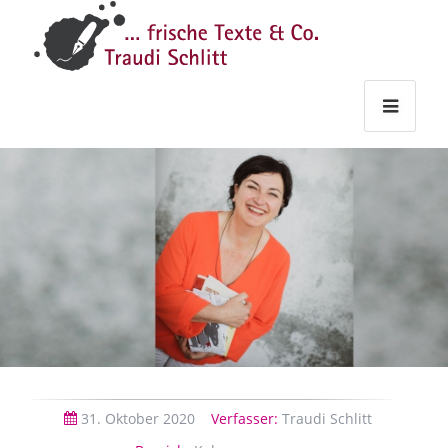
Traudi
–
Starts
Haupt
Theme
Seite
Haupt
Schlitt
Frische
Texte
&
Co.
31.
Oktober
2020
Verfasser:
Traudi Schlitt