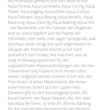
ins Provinzbad gemacht und dort heißt es nun:
Aqua Fitness, Aqua Gymnastik, Aqua Cycling, Aqua
Power, Aqua Jogging, Aqua Zirkel, Aqua Zumba,
Aqua Fitboard, Aqua Boxing, Aqua Aerobic, Aqua
Balancing, Aqua Dancing, Aqua Walking, Aqua Drill
– die Bandbreite und die Fantasie der Angebote
sind so unerschöpflich wie die Palette der
Hilfsmittel, oder sollte man sagen Sportgeräte, was
durchaus sexier klingt und auch angemessen ist.
Die gute alte Poolnudel kommt ja nur noch
sporadisch zum Einsatz, wie man hört, und sie
sorgt im Bewegungsbecken für die
unglaublichsten Körperverknotungen, die von den
Trainerinnen und Trainern nicht immer sofort
wieder aufgelöst werden können. (Und nein, die
Pool-Nudel ist keine Mitarbeiterin, die immer
einen kleinen Scherz auf den Lippen hat.)
Daneben gibt es den Aqua-Jogging-Gürtel, die
Aqua-Hanteln, den Aqua-Stepper, die, der oder
das Aqua Be Tomic, so eine Art offenes Ballding,
für das man im zwischenmenschlichen Bereich