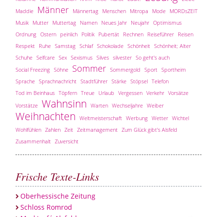
Männer
Maddie
Männertag
Menschen
Mitropa
Mode
MORDsZEIT
Musik
Mutter
Muttertag
Namen
Neues Jahr
Neujahr
Optimismus
Ordnung
Ostern
peinlich
Politik
Pubertät
Rechnen
Reiseführer
Reisen
Respekt
Ruhe
Samstag
Schlaf
Schokolade
Schönheit
Schönheit; Alter
Schuhe
Selfcare
Sex
Sexismus
Silves
silvester
So geht's auch
Sommer
Social Freezing
Söhne
Sommergold
Sport
Sportheim
Sprache
Sprachnachricht
Stadtführer
Stärke
Stöpsel
Telefon
Tod im Beinhaus
Töpfern
Treue
Urlaub
Vergessen
Verkehr
Vorsätze
Wahnsinn
Vorstätze
Warten
Wechseljahre
Weiber
Weihnachten
Weltmeisterschaft
Werbung
Wetter
Wichtel
Wohlfühlen
Zahlen
Zeit
Zeitmanagement
Zum Glück gibt's Alsfeld
Zusammenhalt
Zuversicht
Frische Texte-Links
Oberhessische Zeitung
Schloss Romrod