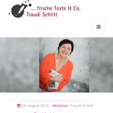
Traudi
–
Starts
Haupt
Theme
Seite
Haupt
Schlitt
Frische
Texte
&
Co.
24.
August
2019
Verfasser:
Traudi Schlitt