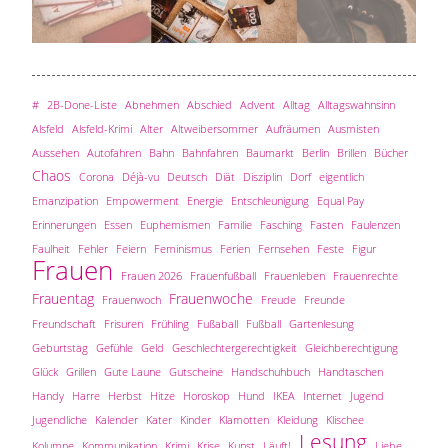
#
2B-Done-Liste
Abnehmen
Abschied
Advent
Alltag
Alltagswahnsinn
Alsfeld
Alsfeld-Krimi
Alter
Altweibersommer
Aufräumen
Ausmisten
Aussehen
Autofahren
Bahn
Bahnfahren
Baumarkt
Berlin
Brillen
Bücher
Chaos
Corona
Déjà-vu
Deutsch
Diät
Disziplin
Dorf
eigentlich
Emanzipation
Empowerment
Energie
Entschleunigung
Equal Pay
Erinnerungen
Essen
Euphemismen
Familie
Fasching
Fasten
Faulenzen
Faulheit
Fehler
Feiern
Feminismus
Ferien
Fernsehen
Feste
Figur
Frauen
Frauen 2026
Frauenfußball
Frauenleben
Frauenrechte
Frauentag
Frauenwoche
Frauenwoch
Freude
Freunde
Freundschaft
Frisuren
Frühling
Fußaball
Fußball
Gartenlesung
Geburtstag
Gefühle
Geld
Geschlechtergerechtigkeit
Gleichberechtigung
Glück
Grillen
Gute Laune
Gutscheine
Handschuhbuch
Handtaschen
Handy
Harre
Herbst
Hitze
Horoskop
Hund
IKEA
Internet
Jugend
Jugendliche
Kalender
Kater
Kinder
Klamotten
Kleidung
Klischee
Lesung
Kolumne
Kommunikation
Krimi
Krise
Kunst
Läuft!
Liebe