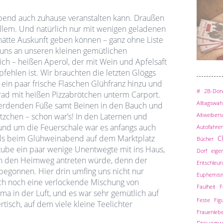
bend auch zuhause veranstalten kann. Draußen
allem. Und natürlich nur mit wenigen geladenen
hätte Auskunft geben können – ganz ohne Liste
uns an unseren kleinen gemütlichen
ch – heißen Aperol, der mit Wein und Apfelsaft
pfehlen ist. Wir brauchten die letzten Glöggs
 ein paar frische Flaschen Glühfranz hinzu und
#
2B-Done
rad mit heißen Pizzabrötchen unterm Carport.
Alltagswah
werdenden Füße samt Beinen in den Bauch und
Altweiber
tzchen – schon war’s! In den Laternen und
rund um die Feuerschale war es anfangs auch
Autofahre
als beim Glühweinabend auf dem Marktplatz
C
Bücher
ube ein paar wenige Unentwegte mit ins Haus,
Dorf
eigen
n den Heimweg antreten würde, denn der
Entschleun
begonnen. Hier drin umfing uns nicht nur
Euphemis
ch noch eine verlockende Mischung von
Faulheit
F
a in der Luft, und es war sehr gemütlich auf
Feste
Fig
sch, auf dem viele kleine Teelichter
Frauenleb