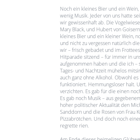
Noch ein kleines Bier und ein Wein
wenig Musik. Jeder von uns hatte sei
wir gewissenhaft ab. Die Vogelwiese 
Mary Black, und Hubert von Goisern 
kleines Bier und ein kleiner Wein, 
und nicht zu vergessen natürlich di
wir – frisch gebadet und im Frotte
Hitparade sitzend – für immer in u
aufgenommen haben und die ich – so
Tages- und Nachtzeit mühelos mitsin
auch ganz ohne Alkohol. Obwohl es
funktioniert. Hemmungsloser halt. U
verzichten. Es gab für die einen no
Es gab noch Musik – aus gegebenem
hoher politischer Aktualität den Mi
Sanddorn und die Rosen von Frau K
Pizzabrötchen. Und doch noch eine
regrette rien.
Am Ende dieses heimeligen Glühwe