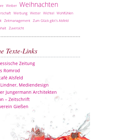
Weihnachten
re
Weiber
rschaft
Werbung
Wetter
Wichtel
Wohlfühlen
it
Zeitmanagement
Zum Glück gibt's Alsfeld
halt
Zuversicht
he Texte-Links
essische Zeitung
ss Romrod
afé Alsfeld
 Lindner, Mediendesign
er Jungermann Architekten
n – Zeitschrift
verein Gießen