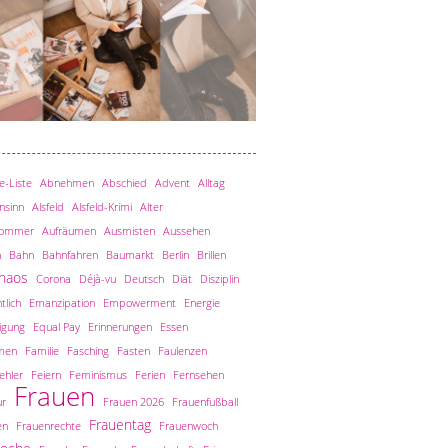
-Liste
Abnehmen
Abschied
Advent
Alltag
nsinn
Alsfeld
Alsfeld-Krimi
Alter
sommer
Aufräumen
Ausmisten
Aussehen
n
Bahn
Bahnfahren
Baumarkt
Berlin
Brillen
haos
Corona
Déjà-vu
Deutsch
Diät
Disziplin
tlich
Emanzipation
Empowerment
Energie
igung
Equal Pay
Erinnerungen
Essen
men
Familie
Fasching
Fasten
Faulenzen
ehler
Feiern
Feminismus
Ferien
Fernsehen
Frauen
ur
Frauen 2026
Frauenfußball
Frauentag
en
Frauenrechte
Frauenwoch