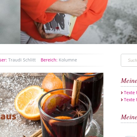
Suchen
ser:
Traudi Schlitt
Bereich:
Kolumne
…
Meine
Texte
Texte 
Meine