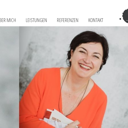
BER MICH
LEISTUNGEN
REFERENZEN
KONTAKT
Tr
–
Sch
Fr
Te
&
Co