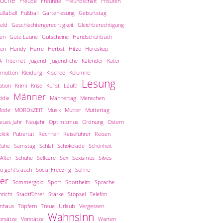
woche
Freude
Freunde
Freundschaft
Frisuren
ußaball
Fußball
Gartenlesung
Geburtstag
eld
Geschlechtergerechtigkeit
Gleichberechtigung
len
Gute Laune
Gutscheine
Handschuhbuch
en
Handy
Harre
Herbst
Hitze
Horoskop
A
Internet
Jugend
Jugendliche
Kalender
Kater
amotten
Kleidung
Klischee
Kolumne
Lesung
tion
Krimi
Krise
Kunst
Läuft!
Männer
ddie
Männertag
Menschen
ode
MORDsZEIT
Musik
Mutter
Muttertag
eues Jahr
Neujahr
Optimismus
Ordnung
Ostern
litik
Pubertät
Rechnen
Reiseführer
Reisen
Ruhe
Samstag
Schlaf
Schokolade
Schönheit
Alter
Schuhe
Selfcare
Sex
Sexismus
Silves
o geht's auch
Social Freezing
Söhne
er
Sommergold
Sport
Sportheim
Sprache
richt
Stadtführer
Stärke
Stöpsel
Telefon
inhaus
Töpfern
Treue
Urlaub
Vergessen
Wahnsinn
orsätze
Vorstätze
Warten