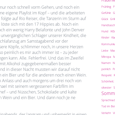
Frauen
, nur noch schnell vorm Gehen, und noch ein
Frühling
F
ne eigene Playlist im Kopf – und die arbeiteten
Gefühle
G
folgte auf Rio Reiser, die Tänzerin im Sturm auf
Glück
Gril
löste sich mit den 17 Hippies ab. Noch ein
Handtasch
noch ein wenig Harry Belafonte und John Denver
Hund
IKE
e unvergänglichen Schlager unserer Kindheit, die
Kinder
Kl
eschlafanzug am Samstagabend vor der
Kommunika
nsere Köpfe, schlimmer noch, in unsere Herzen
Liebe
Ma
 peinlich es mir auch immer ist – zu jeder
Mitropa
M
gen kann. Alle. Fehlerfrei. Und das im Zweifel
Namen
N
 mit Alkohol zugegebenermaßen besser
nd in dieser Nacht mussten wir darauf nicht
peinlich
Po
ch ein Bier und für die anderen noch einen Wein.
Respekt
 Anlass und auch morgens um drei noch von
Schönheit; 
chael mit seinem vergessenen Farbfilm im
silvester
S
nef – und Nüsschen, Schokolade und kalte
Somm
n Wein und ein Bier. Und dann noch Je ne
Sprachnach
Tod im Be
Verkehr
V
inabends, der langsam und unbemerkt in einen