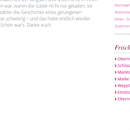
war, waren die Gäste nicht nur geladen, sie
Wechseljah
rzählte die Geschichte eines gelungenen
Weltmeiste
r schwierig – und das hatte endlich wieder
Zahlen
Ze
. Schön war’s. Danke euch.
Zusammen
Frisc
Oberh
Schlo
Marktc
Maike
Weppl
Emotio
Eltern