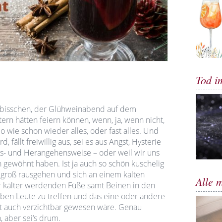
Tod i
in bisschen, der Glühweinabend auf dem
tern hätten feiern können, wenn, ja, wenn nicht,
So wie schon wieder alles, oder fast alles. Und
, fällt freiwillig aus, sei es aus Angst, Hysterie
gs- und Herangehensweise – oder weil wir uns
n gewöhnt haben. Ist ja auch so schön kuschelig
groß rausgehen und sich an einem kalten
Alle 
r kälter werdenden Füße samt Beinen in den
ben Leute zu treffen und das eine oder andere
cht auch verzichtbar gewesen wäre. Genau
, aber sei‘s drum.