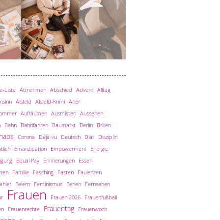
-Liste
Abnehmen
Abschied
Advent
Alltag
nsinn
Alsfeld
Alsfeld-Krimi
Alter
sommer
Aufräumen
Ausmisten
Aussehen
n
Bahn
Bahnfahren
Baumarkt
Berlin
Brillen
haos
Corona
Déjà-vu
Deutsch
Diät
Disziplin
tlich
Emanzipation
Empowerment
Energie
igung
Equal Pay
Erinnerungen
Essen
men
Familie
Fasching
Fasten
Faulenzen
ehler
Feiern
Feminismus
Ferien
Fernsehen
Frauen
ur
Frauen 2026
Frauenfußball
Frauentag
en
Frauenrechte
Frauenwoch