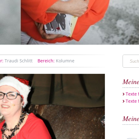
Suchen
r:
Traudi Schlitt
Bereich:
Kolumne
…
Meine
Texte
Texte 
Meine