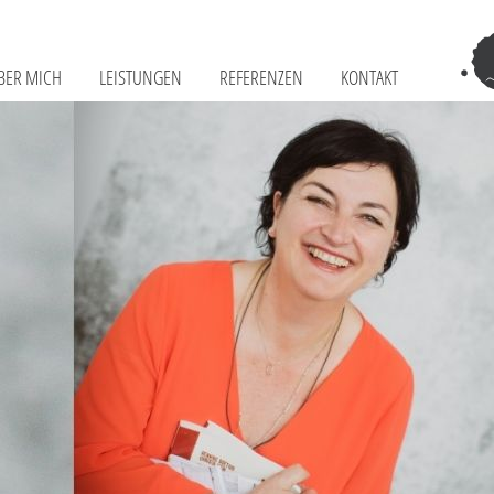
BER MICH
LEISTUNGEN
REFERENZEN
KONTAKT
Tr
–
Sch
Fr
Te
&
Co