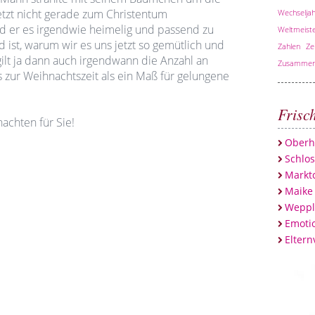
jetzt nicht gerade zum Christentum
Wechseljah
d er es irgendwie heimelig und passend zu
Weltmeiste
 ist, warum wir es uns jetzt so gemütlich und
Zahlen
Ze
ilt ja dann auch irgendwann die Anzahl an
Zusammen
s zur Weihnachtszeit als ein Maß für gelungene
Frisc
achten für Sie!
Oberh
Schlo
Marktc
Maike
Weppl
Emotio
Eltern