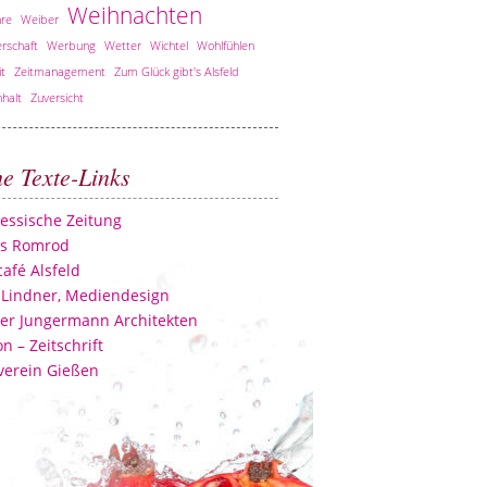
Weihnachten
re
Weiber
rschaft
Werbung
Wetter
Wichtel
Wohlfühlen
it
Zeitmanagement
Zum Glück gibt's Alsfeld
halt
Zuversicht
he Texte-Links
essische Zeitung
ss Romrod
afé Alsfeld
 Lindner, Mediendesign
er Jungermann Architekten
n – Zeitschrift
verein Gießen