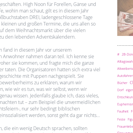
eschäften. High Noon für Forellen, Gänse und
, wohin man schaut, gilt es in diesem Jahr
 Großbuchstaben DREI, ladengeschlossene Tage
n kleinen und großen Termine, die uns allen so
auf dem Weihnachtsmarkt über die vielen
 zu den lebenden Adventskalendern.
n fand in diesem Jahr vor unserem
#
2B-Done
n Anwohner nahmen daran teil. Ich kenne sie
Alltagswah
woher sie kommen, und fragte mich die ganze
Altweiber
er taten. Die Organisatoren hatten sich extra viel
schichte mit Puppen nachgespielt. Sie
Autofahre
bewerberheims zu erklären, warum wir
C
Bücher
n, wie wir es tun, was wir selbst, wenn wir
Dorf
eigen
genau wissen. Jedenfalls glaube ich, dass vieles,
Entschleun
achten tut – zum Beispiel die unvermeidlichen
Euphemis
sfeiern-, nur sehr bedingt biblischen
Faulheit
F
insozialisiert werden, sonst geht da gar nichts…
Feste
Fig
Frauenleb
, die ein wenig Deutsch sprachen, sollten