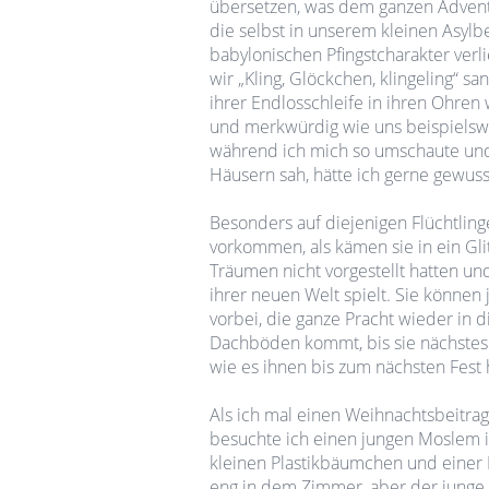
übersetzen, was dem ganzen Advents
die selbst in unserem kleinen Asyl
babylonischen Pfingstcharakter verl
wir „Kling, Glöckchen, klingeling“ sa
ihrer Endlosschleife in ihren Ohre
und merkwürdig wie uns beispiels
während ich mich so umschaute und
Häusern sah, hätte ich gerne gewusst,
Besonders auf diejenigen Flüchtlin
vorkommen, als kämen sie in ein Glit
Träumen nicht vorgestellt hatten un
ihrer neuen Welt spielt. Sie können j
vorbei, die ganze Pracht wieder in d
Dachböden kommt, bis sie nächstes 
wie es ihnen bis zum nächsten Fest
Als ich mal einen Weihnachtsbeitr
besuchte ich einen jungen Moslem 
kleinen Plastikbäumchen und einer Li
eng in dem Zimmer, aber der junge