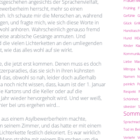
Frauen
geschehen angesichts der Sprachenvielfalt,
bewerberheim herrscht, mehr so einen
Frühling
F
ieh. Ich schaute mir die Menschen an, während
Gefühle
G
ngen, und fragte mich, wie sich diese Worte in
Glück
Gril
n wohl anhören. Wahrscheinlich genauso fremd
Handtasch
weise arabische Gesänge anmuten. Und
Hund
IKE
 die vielen Lichterketten an den umliegenden
Kinder
Kl
 wie das alles wohl auf sie wirkt.
Kommunika
Liebe
Ma
ge, die jetzt erst kommen. Denen muss es doch
Mitropa
M
zerparadies, das sie sich in ihren kühnsten
Namen
N
d das, obwohl so nah, leider doch außerhalb
a noch nicht wissen, dass, kaum ist der 1. Januar
peinlich
Po
ie Kartons und die Keller oder auf die
Respekt
Jahr wieder hervorgeholt wird. Und wer weiß,
Schönheit; 
 hier bei uns ergehen wird…
silvester
S
Somm
ag aus einem Asylbewerberheim machte,
Sprachnach
in seinem Zimmer, und das hatte er mit einem
Tod im Be
chterkette festlich dekoriert. Es war wirklich
Verkehr
V
 Mann strahlte mit seinem Bäumchen um die