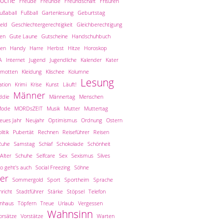
woche
Freude
Freunde
Freundschaft
Frisuren
ußaball
Fußball
Gartenlesung
Geburtstag
eld
Geschlechtergerechtigkeit
Gleichberechtigung
len
Gute Laune
Gutscheine
Handschuhbuch
en
Handy
Harre
Herbst
Hitze
Horoskop
A
Internet
Jugend
Jugendliche
Kalender
Kater
amotten
Kleidung
Klischee
Kolumne
Lesung
tion
Krimi
Krise
Kunst
Läuft!
Männer
ddie
Männertag
Menschen
ode
MORDsZEIT
Musik
Mutter
Muttertag
eues Jahr
Neujahr
Optimismus
Ordnung
Ostern
litik
Pubertät
Rechnen
Reiseführer
Reisen
Ruhe
Samstag
Schlaf
Schokolade
Schönheit
Alter
Schuhe
Selfcare
Sex
Sexismus
Silves
o geht's auch
Social Freezing
Söhne
er
Sommergold
Sport
Sportheim
Sprache
richt
Stadtführer
Stärke
Stöpsel
Telefon
inhaus
Töpfern
Treue
Urlaub
Vergessen
Wahnsinn
orsätze
Vorstätze
Warten