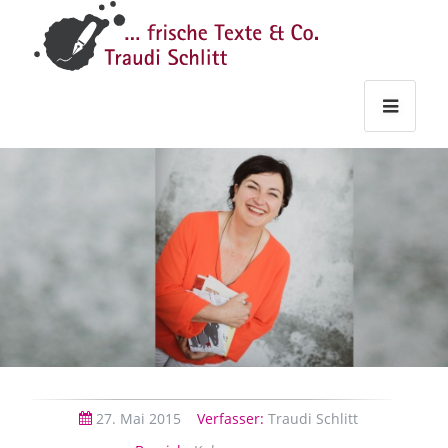
Traudi
–
Starts
Haupt
Theme
Seite
Haupt
Schlitt
Frische
Texte
&
Co.
27.
Mai
2015
Verfasser:
Traudi Schlitt