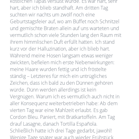
köstlichen Tapas versüßt wurde. Es war hart, sehr
hart, aber ich blieb standhaft. Am dritten Tag
suchten wir nachts um zwölf noch eine
Geburtstagsfeier auf, wo am Büffet noch Schnitzel
und gemischte Braten allein auf uns warteten und
vermutlich schon viele Stunden lang den Raum mit
ihrem himmlischen Duft erfüllt hatten. Ich stand
kurz vor der Halluzination, aber ich blieb hart.
Während meine Hosen langsam etwas weniger
zwickten, befielen mich erste Nebenwirkungen:
meine Haare wurden fettig und ich fröstelte
ständig – Letzteres für mich ein untrügliches
Zeichen, dass ich bald zu den Dünnen gehören
würde. Dünn werden allerdings ist kein
Vergnügen. Warum ich es vermutlich auch nicht in
aller Konsequenz weiterbetrieben habe: Ab dem
vierten Tag war eine Mahlzeit erlaubt. Es gab
Cordon Bleu. Paniert, mit Bratkartoffeln. Am Tag
drauf Lasagne, danach Tortilla Española.
Schließlich hatte ich drei Tage gedarbt, jawohl!
Wenige Tage später war auch wieder Frühstück