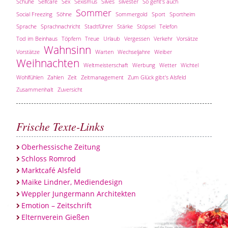
Schuhe
Selfcare
Sex
Sexismus
Silves
silvester
So geht's auch
Sommer
Social Freezing
Söhne
Sommergold
Sport
Sportheim
Sprache
Sprachnachricht
Stadtführer
Stärke
Stöpsel
Telefon
Tod im Beinhaus
Töpfern
Treue
Urlaub
Vergessen
Verkehr
Vorsätze
Wahnsinn
Vorstätze
Warten
Wechseljahre
Weiber
Weihnachten
Weltmeisterschaft
Werbung
Wetter
Wichtel
Wohlfühlen
Zahlen
Zeit
Zeitmanagement
Zum Glück gibt's Alsfeld
Zusammenhalt
Zuversicht
Frische Texte-Links
Oberhessische Zeitung
Schloss Romrod
Marktcafé Alsfeld
Maike Lindner, Mediendesign
Weppler Jungermann Architekten
Emotion – Zeitschrift
Elternverein Gießen