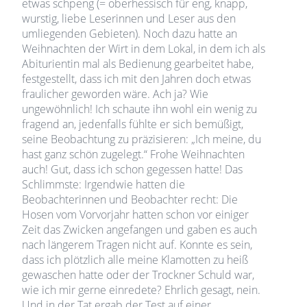
etwas schpeng (= oberhessisch für eng, knapp,
wurstig, liebe Leserinnen und Leser aus den
umliegenden Gebieten). Noch dazu hatte an
Weihnachten der Wirt in dem Lokal, in dem ich als
Abiturientin mal als Bedienung gearbeitet habe,
festgestellt, dass ich mit den Jahren doch etwas
fraulicher geworden wäre. Ach ja? Wie
ungewöhnlich! Ich schaute ihn wohl ein wenig zu
fragend an, jedenfalls fühlte er sich bemüßigt,
seine Beobachtung zu präzisieren: „Ich meine, du
hast ganz schön zugelegt.“ Frohe Weihnachten
auch! Gut, dass ich schon gegessen hatte! Das
Schlimmste: Irgendwie hatten die
Beobachterinnen und Beobachter recht: Die
Hosen vom Vorvorjahr hatten schon vor einiger
Zeit das Zwicken angefangen und gaben es auch
nach längerem Tragen nicht auf. Konnte es sein,
dass ich plötzlich alle meine Klamotten zu heiß
gewaschen hatte oder der Trockner Schuld war,
wie ich mir gerne einredete? Ehrlich gesagt, nein.
Und in der Tat ergab der Test auf einer