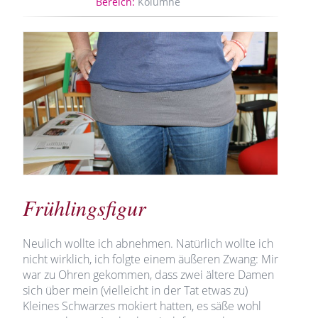
Bereich:
Kolumne
Frühlingsfigur
Neulich wollte ich abnehmen. Natürlich wollte ich
nicht wirklich, ich folgte einem äußeren Zwang: Mir
war zu Ohren gekommen, dass zwei ältere Damen
sich über mein (vielleicht in der Tat etwas zu)
Kleines Schwarzes mokiert hatten, es säße wohl