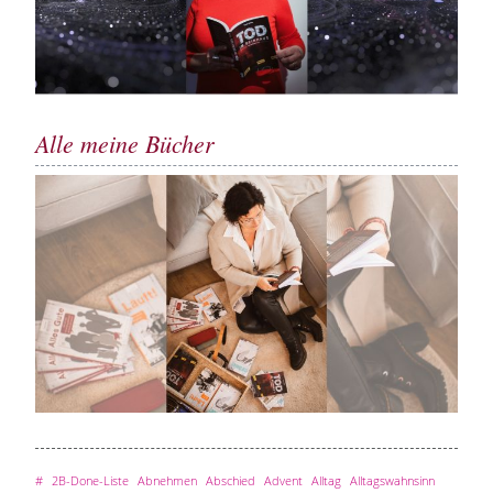
Alle meine Bücher
#
2B-Done-Liste
Abnehmen
Abschied
Advent
Alltag
Alltagswahnsinn