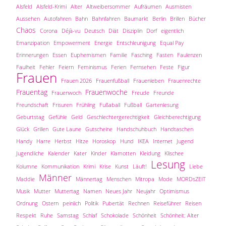
Alsfeld
Alsfeld-Krimi
Alter
Altweibersommer
Aufräumen
Ausmisten
Aussehen
Autofahren
Bahn
Bahnfahren
Baumarkt
Berlin
Brillen
Bücher
Chaos
Corona
Déjà-vu
Deutsch
Diät
Disziplin
Dorf
eigentlich
Emanzipation
Empowerment
Energie
Entschleunigung
Equal Pay
Erinnerungen
Essen
Euphemismen
Familie
Fasching
Fasten
Faulenzen
Faulheit
Fehler
Feiern
Feminismus
Ferien
Fernsehen
Feste
Figur
Frauen
Frauen 2026
Frauenfußball
Frauenleben
Frauenrechte
Frauentag
Frauenwoche
Frauenwoch
Freude
Freunde
Freundschaft
Frisuren
Frühling
Fußaball
Fußball
Gartenlesung
Geburtstag
Gefühle
Geld
Geschlechtergerechtigkeit
Gleichberechtigung
Glück
Grillen
Gute Laune
Gutscheine
Handschuhbuch
Handtaschen
Handy
Harre
Herbst
Hitze
Horoskop
Hund
IKEA
Internet
Jugend
Jugendliche
Kalender
Kater
Kinder
Klamotten
Kleidung
Klischee
Lesung
Kolumne
Kommunikation
Krimi
Krise
Kunst
Läuft!
Liebe
Männer
Maddie
Männertag
Menschen
Mitropa
Mode
MORDsZEIT
Musik
Mutter
Muttertag
Namen
Neues Jahr
Neujahr
Optimismus
Ordnung
Ostern
peinlich
Politik
Pubertät
Rechnen
Reiseführer
Reisen
Respekt
Ruhe
Samstag
Schlaf
Schokolade
Schönheit
Schönheit; Alter