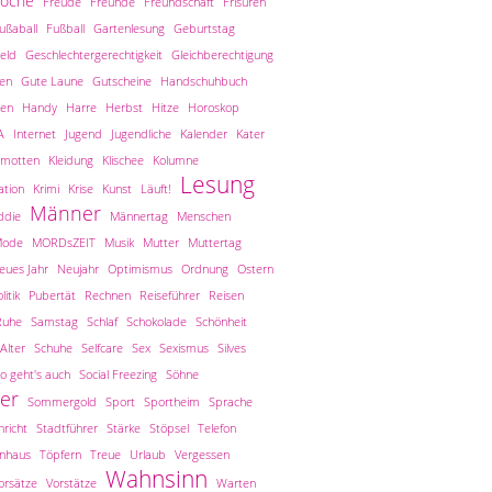
woche
Freude
Freunde
Freundschaft
Frisuren
ußaball
Fußball
Gartenlesung
Geburtstag
eld
Geschlechtergerechtigkeit
Gleichberechtigung
len
Gute Laune
Gutscheine
Handschuhbuch
en
Handy
Harre
Herbst
Hitze
Horoskop
A
Internet
Jugend
Jugendliche
Kalender
Kater
amotten
Kleidung
Klischee
Kolumne
Lesung
tion
Krimi
Krise
Kunst
Läuft!
Männer
ddie
Männertag
Menschen
ode
MORDsZEIT
Musik
Mutter
Muttertag
eues Jahr
Neujahr
Optimismus
Ordnung
Ostern
litik
Pubertät
Rechnen
Reiseführer
Reisen
Ruhe
Samstag
Schlaf
Schokolade
Schönheit
Alter
Schuhe
Selfcare
Sex
Sexismus
Silves
o geht's auch
Social Freezing
Söhne
er
Sommergold
Sport
Sportheim
Sprache
richt
Stadtführer
Stärke
Stöpsel
Telefon
inhaus
Töpfern
Treue
Urlaub
Vergessen
Wahnsinn
orsätze
Vorstätze
Warten