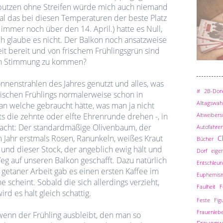
rputzen ohne Streifen würde mich auch niemand
l das bei diesen Temperaturen der beste Platz
immer noch über den 14. April.) hatte es Null,
ch glaube es nicht. Der Balkon noch ansatzweise
eit bereit und von frischem Frühlingsgrün sind
m in Stimmung zu kommen?
onnenstrahlen des Jahres genutzt und alles, was
#
2B-Done
ischen Frühlings normalerweise schon in
Alltagswah
an welche gebraucht hätte, was man ja nicht
Altweiber
ts die zehnte oder elfte Ehrenrunde drehen -, in
acht: Der standardmäßige Olivenbaum, der
Autofahre
m Jahr erstmals Rosen, Ranunkeln, weißes Kraut
C
Bücher
nd dieser Stock, der angeblich ewig hält und
Dorf
eigen
eg auf unseren Balkon geschafft. Dazu natürlich
Entschleun
getaner Arbeit gab es einen ersten Kaffee im
Euphemis
 scheint. Sobald die sich allerdings verzieht,
Faulheit
F
ird es halt gleich schattig.
Feste
Fig
Frauenleb
wenn der Frühling ausbleibt, den man so