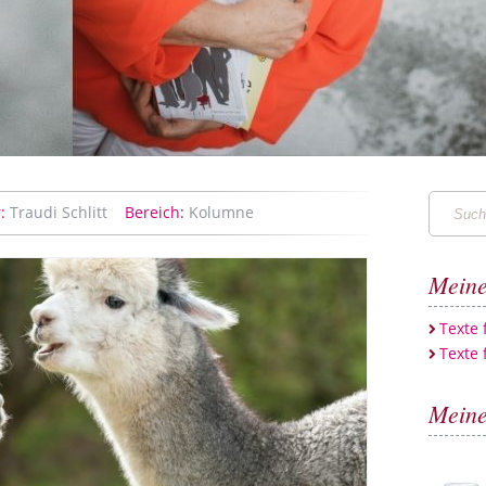
Suchen
:
Traudi Schlitt
Bereich:
Kolumne
…
Meine
Texte
Texte 
Meine