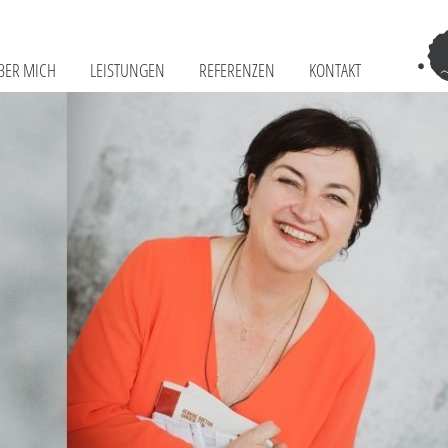
BER MICH
LEISTUNGEN
REFERENZEN
KONTAKT
Tr
–
Sch
Fr
Te
&
Co