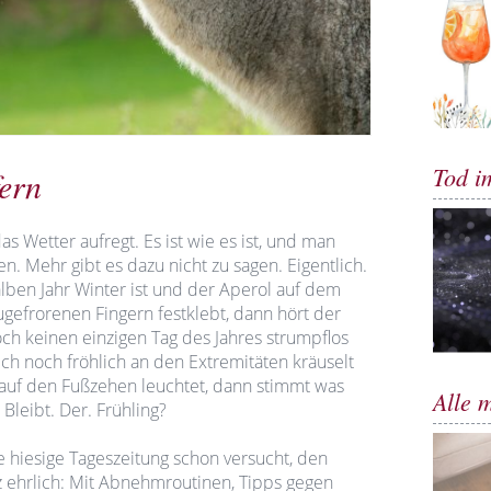
Tod i
ern
das Wetter aufregt. Es ist wie es ist, und man
n. Mehr gibt es dazu nicht zu sagen. Eigentlich.
lben Jahr Winter ist und der Aperol auf dem
efrorenen Fingern festklebt, dann hört der
ch keinen einzigen Tag des Jahres strumpflos
ich noch fröhlich an den Extremitäten kräuselt
 auf den Fußzehen leuchtet, dann stimmt was
Alle 
Bleibt. Der. Frühling?
ie hiesige Tageszeitung schon versucht, den
z ehrlich: Mit Abnehmroutinen, Tipps gegen