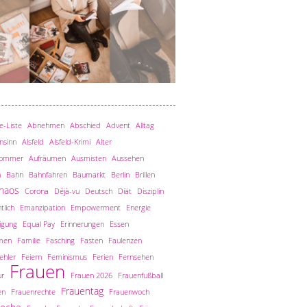
-Liste
Abnehmen
Abschied
Advent
Alltag
nsinn
Alsfeld
Alsfeld-Krimi
Alter
sommer
Aufräumen
Ausmisten
Aussehen
n
Bahn
Bahnfahren
Baumarkt
Berlin
Brillen
haos
Corona
Déjà-vu
Deutsch
Diät
Disziplin
tlich
Emanzipation
Empowerment
Energie
igung
Equal Pay
Erinnerungen
Essen
men
Familie
Fasching
Fasten
Faulenzen
ehler
Feiern
Feminismus
Ferien
Fernsehen
Frauen
ur
Frauen 2026
Frauenfußball
Frauentag
en
Frauenrechte
Frauenwoch