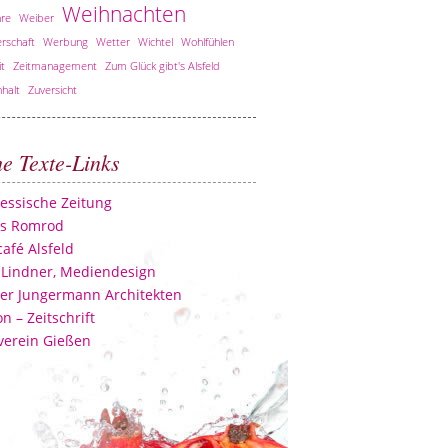
Weihnachten
re
Weiber
rschaft
Werbung
Wetter
Wichtel
Wohlfühlen
it
Zeitmanagement
Zum Glück gibt's Alsfeld
halt
Zuversicht
he Texte-Links
essische Zeitung
ss Romrod
afé Alsfeld
 Lindner, Mediendesign
er Jungermann Architekten
n – Zeitschrift
verein Gießen