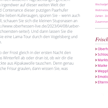
 irgendwer auf dieser weiten Welt der
Wechseljah
d Contenance dieser putzigen Paarhufer
Weltmeiste
die lieben Kulleraugen, spüren Sie – wenn auch
Zahlen
Ze
ll, schauen Sie sich die kleinen Stupsnasen an
Zusammen
tps://www.oberhessen-live.de/2023/04/08/ueber-
schoensten-seite/). Und dann lassen Sie die
ie eine Lama-Tour durch den Vogelsberg und
Frisc
n.
Oberh
b der Frost gleich in der ersten Nacht den
Schlo
 Winterfell ab oder dran ist, ob wir dir die
Marktc
ckte aus Alpakawolle tauschen. Denn genau
Maike
he Frisur graulen, dann wissen Sie, was
Weppl
Emotio
Eltern