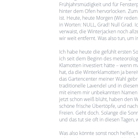
Frühjahrsmüdigkeit und für Fenste
hinter dem Ofen hervorlocken. Zuma
ist. Heute, heute Morgen (Wir reden 
in Worten: NULL, Grad! Null Grad. I
verwaist, die Winterjacken noch allz
wir weit entfernt. Was also tun, u
Ich habe heute die gefühlt ersten S
ich seit dem Beginn des meteorolog
Klamotten investiert hätte – wenn m
hat, da die Winterklamotten ja berei
das Gartencenter meiner Wahl gebr
traditionelle Lavendel und in diese
mit einem mir unbekannten Namen u
jetzt schon weiß blüht, haben den W
schöne frische Übertöpfe, und nach 
Freien. Geht doch. Solange die Sonne
und das tut sie oft in diesen Tagen, w
Was also könnte sonst noch helfen, 