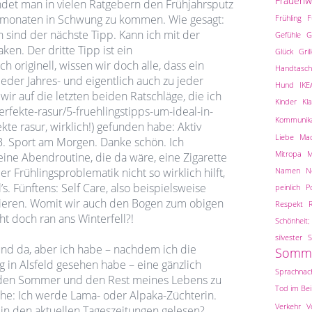
Frauen
indet man in vielen Ratgebern den Frühjahrsputz
nemonaten in Schwung zu kommen. Wie gesagt:
Frühling
F
 sind der nächste Tipp. Kann ich mit der
Gefühle
G
n. Der dritte Tipp ist ein
Glück
Gril
h originell, wissen wir doch alle, dass ein
Handtasch
 jeder Jahres- und eigentlich auch zu jeder
Hund
IKE
ir auf die letzten beiden Ratschläge, die ich
Kinder
Kl
erfekte-rasur/5-fruehlingstipps-um-ideal-in-
Kommunika
te rasur, wirklich!) gefunden habe: Aktiv
Liebe
Ma
 B. Sport am Morgen. Danke schön. Ich
Mitropa
M
ine Abendroutine, die da wäre, eine Zigarette
Namen
N
r Frühlingsproblematik nicht so wirklich hilft,
s. Fünftens: Self Care, also beispielsweise
peinlich
Po
asieren. Womit wir auch den Bogen zum obigen
Respekt
ht doch ran ans Winterfell?!
Schönheit; 
silvester
S
r und da, aber ich habe – nachdem ich die
Somm
g in Alsfeld gesehen habe – eine gänzlich
Sprachnach
 den Sommer und den Rest meines Lebens zu
Tod im Be
che: Ich werde Lama- oder Alpaka-Züchterin.
Verkehr
V
 in den aktuellen Tageszeitungen gelesen?