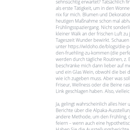
sehnsüchtig erwartet? Tatsächlich f
als erste Tätigkeit, um in den Won
nix für mich. Blumen und Dekoration
heutigen Maßnahme schon mal abhake
Frühlingsspaziergang. Nicht sonderlic
kleiner Walk an der frischen Luft zu
Tageszeit Wunder bewirkt. Schauen w
unter https://wldoho.de/blogs/die-p
den-fruehling-zu-kommen (die perfek
werden durch tägliche Routinen, z.
beschränke mich dann lieber auf me
und ein Glas Wein, obwohl die bei de
wie ich zugeben muss. Aber was soll’
Friseur, Wellness oder die Beine r
Link geschlagen haben. Also, vielleic
Ja, gelingt wahrscheinlich alles hie
Berichte über die Alpaka-Ausstellun
andere Methode, um den Frühling,
feiern – wenn auch eine hypothetis
Haben Sie die Ausstellungsberichte