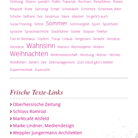
Ordnung
Ostern
peinlich
Politik
Pubertät
Rechnen
Reiseführer
Reisen
Respekt
Ruhe
Samstag
Schlaf
Schokolade
Schönheit
Schönheit; Alter
Schuhe
Selfcare
Sex
Sexismus
Silves
silvester
So geht's auch
Sommer
Social Freezing
Söhne
Sommergold
Sport
Sportheim
Sprache
Sprachnachricht
Stadtführer
Stärke
Stöpsel
Telefon
Tod im Beinhaus
Töpfern
Treue
Urlaub
Vergessen
Verkehr
Vorsätze
Wahnsinn
Vorstätze
Warten
Wechseljahre
Weiber
Weihnachten
Weltmeisterschaft
Werbung
Wetter
Wichtel
Wohlfühlen
Zahlen
Zeit
Zeitmanagement
Zum Glück gibt's Alsfeld
Zusammenhalt
Zuversicht
Frische Texte-Links
Oberhessische Zeitung
Schloss Romrod
Marktcafé Alsfeld
Maike Lindner, Mediendesign
Weppler Jungermann Architekten