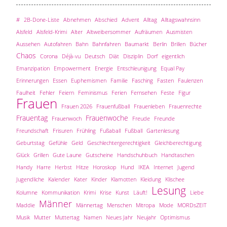
#
2B-Done-Liste
Abnehmen
Abschied
Advent
Alltag
Alltagswahnsinn
Alsfeld
Alsfeld-Krimi
Alter
Altweibersommer
Aufräumen
Ausmisten
Aussehen
Autofahren
Bahn
Bahnfahren
Baumarkt
Berlin
Brillen
Bücher
Chaos
Corona
Déjà-vu
Deutsch
Diät
Disziplin
Dorf
eigentlich
Emanzipation
Empowerment
Energie
Entschleunigung
Equal Pay
Erinnerungen
Essen
Euphemismen
Familie
Fasching
Fasten
Faulenzen
Faulheit
Fehler
Feiern
Feminismus
Ferien
Fernsehen
Feste
Figur
Frauen
Frauen 2026
Frauenfußball
Frauenleben
Frauenrechte
Frauentag
Frauenwoche
Frauenwoch
Freude
Freunde
Freundschaft
Frisuren
Frühling
Fußaball
Fußball
Gartenlesung
Geburtstag
Gefühle
Geld
Geschlechtergerechtigkeit
Gleichberechtigung
Glück
Grillen
Gute Laune
Gutscheine
Handschuhbuch
Handtaschen
Handy
Harre
Herbst
Hitze
Horoskop
Hund
IKEA
Internet
Jugend
Jugendliche
Kalender
Kater
Kinder
Klamotten
Kleidung
Klischee
Lesung
Kolumne
Kommunikation
Krimi
Krise
Kunst
Läuft!
Liebe
Männer
Maddie
Männertag
Menschen
Mitropa
Mode
MORDsZEIT
Musik
Mutter
Muttertag
Namen
Neues Jahr
Neujahr
Optimismus