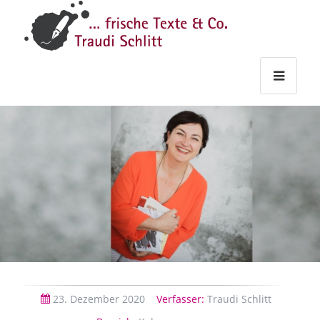
Traudi
–
Starts
Haupt
Theme
Seite
Haupt
Schlitt
Frische
Texte
&
Co.
23.
Dezember
2020
Verfasser:
Traudi Schlitt