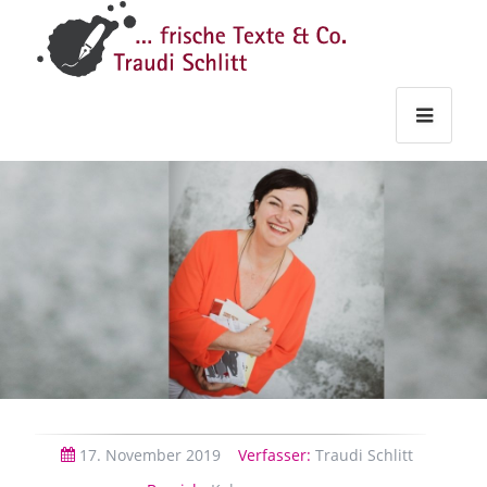
Traudi
–
Starts
Haupt
Theme
Seite
Haupt
Schlitt
Frische
Texte
&
Co.
17.
November
2019
Verfasser:
Traudi Schlitt