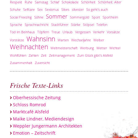
Respekt
Ruhe
Samstag
Schlaf
Schokolade
Schönheit
Schönheit; Alter
Schuhe
Selfcare
Sex
Sexismus
Silves
silvester
So geht's auch
Sommer
Social Freezing
Söhne
Sommergold
Sport
Sportheim
Sprache
Sprachnachricht
Stadtführer
Stärke
Stöpsel
Telefon
Tod im Beinhaus
Töpfern
Treue
Urlaub
Vergessen
Verkehr
Vorsätze
Wahnsinn
Vorstätze
Warten
Wechseljahre
Weiber
Weihnachten
Weltmeisterschaft
Werbung
Wetter
Wichtel
Wohlfühlen
Zahlen
Zeit
Zeitmanagement
Zum Glück gibt's Alsfeld
Zusammenhalt
Zuversicht
Frische Texte-Links
Oberhessische Zeitung
Schloss Romrod
Marktcafé Alsfeld
Maike Lindner, Mediendesign
Weppler Jungermann Architekten
Emotion – Zeitschrift