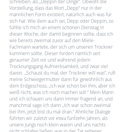
schreiben, als „Deppin der Dinge“. Obwohl die
Vorstellung, dass das Wort „Depp“ nur in der
männlichen Form existiert, natürlich auch was für
sich hat. Wie dem auch sei, Depp oder Deppin, so
fühlte ich mich an einem schönen Dienstag in
dieser Woche, der damit beginnen sollte, dass ich
wie bereits zweimal zuvor auf den Miele-
Fachmann wartete, der sich um unseren Trockner
kümmern sollte. Dieser fordert nämlich seit
geraumer Zeit vor und während jedem
Trocknungsgang Aufmerksamkeit, und zwar viel
davon. „Schaust du mal, der Trockner will was“, ruft
meine Schwiegermutter dann für gewöhnlich aus
dem Erdgeschoss, „ich war schon bei ihm, aber ich
weiß nicht, was ich noch machen soll.“ Mein Mann
und ich schauen uns dann immer fragend an, und
manchmal sage ich dann „Ich war schon zweimal
bei ihm, jetzt bist du mal dran.“ Ähnliche Dialoge
führten wir zuletzt vor etwa fünfzehn Jahren, als
unsere Jungs noch klein waren und uns nachts
nicht schlafen ließen, was in der Tat seltener