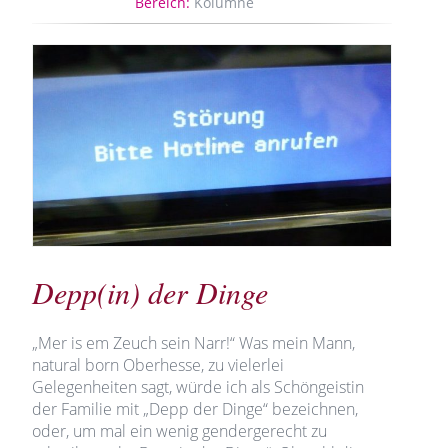
Bereich:
Kolumne
Depp(in) der Dinge
„Mer is em Zeuch sein Narr!“ Was mein Mann,
natural born Oberhesse, zu vielerlei
Gelegenheiten sagt, würde ich als Schöngeistin
der Familie mit „Depp der Dinge“ bezeichnen,
oder, um mal ein wenig gendergerecht zu