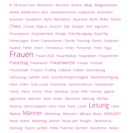
#
2B-Done-Liste
Abnehmen
Abschied
Advent
Alltag
Alltagswahnsinn
Alsfeld
Alsfeld-Krimi
Alter
Altweibersommer
Aufräumen
Ausmisten
Aussehen
Autofahren
Bahn
Bahnfahren
Baumarkt
Berlin
Brillen
Bücher
Chaos
Corona
Déjà-vu
Deutsch
Diät
Disziplin
Dorf
eigentlich
Emanzipation
Empowerment
Energie
Entschleunigung
Equal Pay
Erinnerungen
Essen
Euphemismen
Familie
Fasching
Fasten
Faulenzen
Faulheit
Fehler
Feiern
Feminismus
Ferien
Fernsehen
Feste
Figur
Frauen
Frauen 2026
Frauenfußball
Frauenleben
Frauenrechte
Frauentag
Frauenwoche
Frauenwoch
Freude
Freunde
Freundschaft
Frisuren
Frühling
Fußaball
Fußball
Gartenlesung
Geburtstag
Gefühle
Geld
Geschlechtergerechtigkeit
Gleichberechtigung
Glück
Grillen
Gute Laune
Gutscheine
Handschuhbuch
Handtaschen
Handy
Harre
Herbst
Hitze
Horoskop
Hund
IKEA
Internet
Jugend
Jugendliche
Kalender
Kater
Kinder
Klamotten
Kleidung
Klischee
Lesung
Kolumne
Kommunikation
Krimi
Krise
Kunst
Läuft!
Liebe
Männer
Maddie
Männertag
Menschen
Mitropa
Mode
MORDsZEIT
Musik
Mutter
Muttertag
Namen
Neues Jahr
Neujahr
Optimismus
Ordnung
Ostern
peinlich
Politik
Pubertät
Rechnen
Reiseführer
Reisen