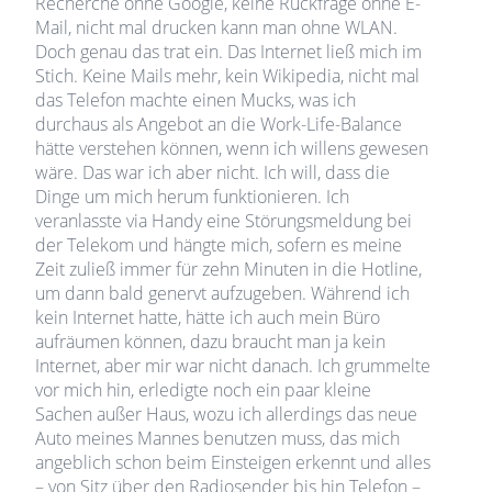
Recherche ohne Google, keine Rückfrage ohne E-
Mail, nicht mal drucken kann man ohne WLAN.
Doch genau das trat ein. Das Internet ließ mich im
Stich. Keine Mails mehr, kein Wikipedia, nicht mal
das Telefon machte einen Mucks, was ich
durchaus als Angebot an die Work-Life-Balance
hätte verstehen können, wenn ich willens gewesen
wäre. Das war ich aber nicht. Ich will, dass die
Dinge um mich herum funktionieren. Ich
veranlasste via Handy eine Störungsmeldung bei
der Telekom und hängte mich, sofern es meine
Zeit zuließ immer für zehn Minuten in die Hotline,
um dann bald genervt aufzugeben. Während ich
kein Internet hatte, hätte ich auch mein Büro
aufräumen können, dazu braucht man ja kein
Internet, aber mir war nicht danach. Ich grummelte
vor mich hin, erledigte noch ein paar kleine
Sachen außer Haus, wozu ich allerdings das neue
Auto meines Mannes benutzen muss, das mich
angeblich schon beim Einsteigen erkennt und alles
– von Sitz über den Radiosender bis hin Telefon –