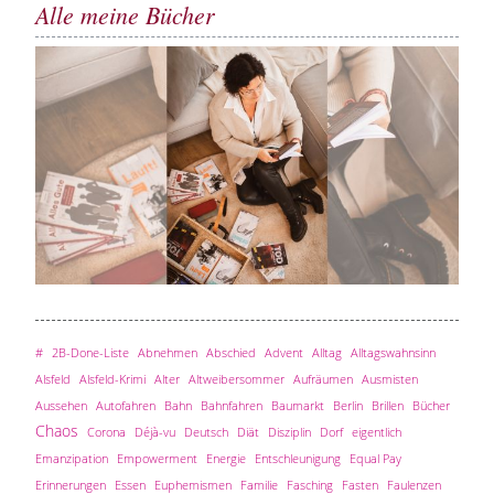
Alle meine Bücher
#
2B-Done-Liste
Abnehmen
Abschied
Advent
Alltag
Alltagswahnsinn
Alsfeld
Alsfeld-Krimi
Alter
Altweibersommer
Aufräumen
Ausmisten
Aussehen
Autofahren
Bahn
Bahnfahren
Baumarkt
Berlin
Brillen
Bücher
Chaos
Corona
Déjà-vu
Deutsch
Diät
Disziplin
Dorf
eigentlich
Emanzipation
Empowerment
Energie
Entschleunigung
Equal Pay
Erinnerungen
Essen
Euphemismen
Familie
Fasching
Fasten
Faulenzen