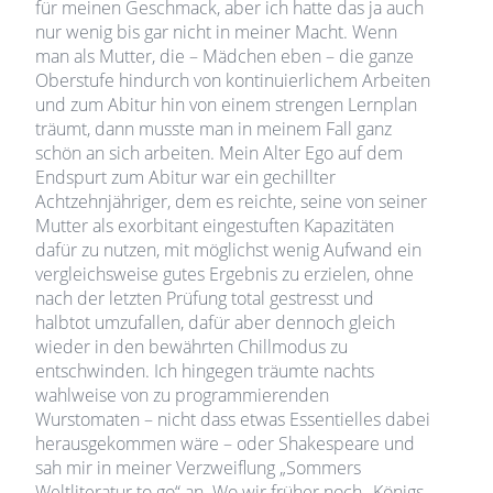
für meinen Geschmack, aber ich hatte das ja auch
nur wenig bis gar nicht in meiner Macht. Wenn
man als Mutter, die – Mädchen eben – die ganze
Oberstufe hindurch von kontinuierlichem Arbeiten
und zum Abitur hin von einem strengen Lernplan
träumt, dann musste man in meinem Fall ganz
schön an sich arbeiten. Mein Alter Ego auf dem
Endspurt zum Abitur war ein gechillter
Achtzehnjähriger, dem es reichte, seine von seiner
Mutter als exorbitant eingestuften Kapazitäten
dafür zu nutzen, mit möglichst wenig Aufwand ein
vergleichsweise gutes Ergebnis zu erzielen, ohne
nach der letzten Prüfung total gestresst und
halbtot umzufallen, dafür aber dennoch gleich
wieder in den bewährten Chillmodus zu
entschwinden. Ich hingegen träumte nachts
wahlweise von zu programmierenden
Wurstomaten – nicht dass etwas Essentielles dabei
herausgekommen wäre – oder Shakespeare und
sah mir in meiner Verzweiflung „Sommers
Weltliteratur to go“ an. Wo wir früher noch „Königs