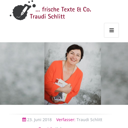
Traudi
–
Starts
Haupt
Theme
Seite
Haupt
Schlitt
Frische
Texte
&
Co.
23.
Juni
2018
Verfasser:
Traudi Schlitt