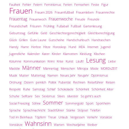
Faulheit
Fehler
Feiern
Feminismus
Ferien
Fernsehen
Feste
Figur
Frauen
Frauen 2026
Frauenfußball
Frauenleben
Frauenrechte
Frauentag
Frauenwoche
Frauenwoch
Freude
Freunde
Freundschaft
Frisuren
Frühling
Fußaball
Fußball
Gartenlesung
Geburtstag
Gefühle
Geld
Geschlechtergerechtigkeit
Gleichberechtigung
Glück
Grillen
Gute Laune
Gutscheine
Handschuhbuch
Handtaschen
Handy
Harre
Herbst
Hitze
Horoskop
Hund
IKEA
Internet
Jugend
Jugendliche
Kalender
Kater
Kinder
Klamotten
Kleidung
Klischee
Lesung
Kolumne
Kommunikation
Krimi
Krise
Kunst
Läuft!
Liebe
Männer
Maddie
Männertag
Menschen
Mitropa
Mode
MORDsZEIT
Musik
Mutter
Muttertag
Namen
Neues Jahr
Neujahr
Optimismus
Ordnung
Ostern
peinlich
Politik
Pubertät
Rechnen
Reiseführer
Reisen
Respekt
Ruhe
Samstag
Schlaf
Schokolade
Schönheit
Schönheit; Alter
Schuhe
Selfcare
Sex
Sexismus
Silves
silvester
So geht's auch
Sommer
Social Freezing
Söhne
Sommergold
Sport
Sportheim
Sprache
Sprachnachricht
Stadtführer
Stärke
Stöpsel
Telefon
Tod im Beinhaus
Töpfern
Treue
Urlaub
Vergessen
Verkehr
Vorsätze
Wahnsinn
Vorstätze
Warten
Wechseljahre
Weiber